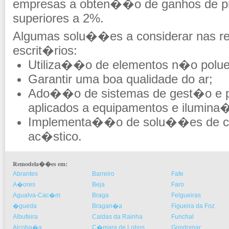
empresas a obten��o de ganhos de p
superiores a 2%.
Algumas solu��es a considerar nas 
escrit�rios:
Utiliza��o de elementos n�o polue
Garantir uma boa qualidade do ar;
Ado��o de sistemas de gest�o e 
aplicados a equipamentos e ilumin
Implementa��o de solu��es de co
ac�stico.
Remodela��es em:
Abrantes
Barreiro
Fafe
A�ores
Beja
Faro
Agualva-Cac�m
Braga
Felgueiras
�gueda
Bragan�a
Figueira da Foz
Albufeira
Caldas da Rainha
Funchal
Alcoba�a
C�mara de Lobos
Gondomar