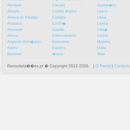
Alenquer
Cascais
Guimar�es
Almada
Castelo Branco
Lagos
Alverca do Ribatejo
Coimbra
Leiria
Amadora
Covilh�
Lisboa
Amarante
Guarda
Loul�
Amora
Entroncamento
Loures
Angra do Hero�smo
Ermesinde
Madeira
Aveiro
Espinho
Mafra
Barcelos
�vora
Maia
Remodela��es.pt � Copyright 2012-2026. . |
O Portal
|
Contact