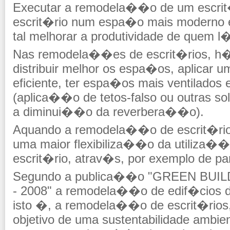
Executar a remodela��o de um escrit�
escrit�rio num espa�o mais moderno 
tal melhorar a produtividade de quem l�
Nas remodela��es de escrit�rios, h� 
distribuir melhor os espa�os, aplicar
eficiente, ter espa�os mais ventilados 
(aplica��o de tetos-falso ou outras 
a diminui��o da reverbera��o).
Aquando a remodela��o de escrit�rios
uma maior flexibiliza��o da utiliza�
escrit�rio, atrav�s, por exemplo de pa
Segundo a publica��o "GREEN BUI
- 2008" a remodela��o de edif�cios d
isto �, a remodela��o de escrit�rios,
objetivo de uma sustentabilidade ambien