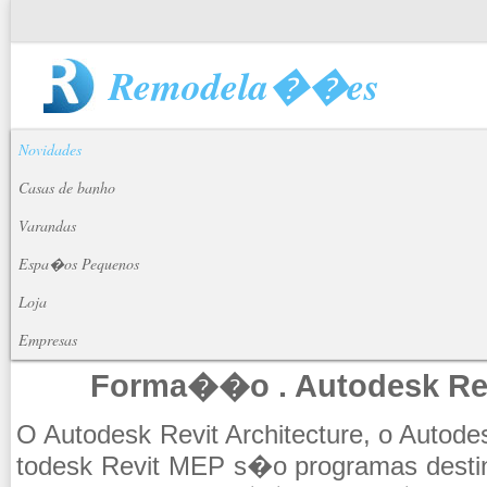
Remodela��es
Novidades
Casas de banho
Varandas
Espa�os Pequenos
Loja
Empresas
Forma��o . Autodesk Rev
O Au­to­desk Revit Ar­chi­tec­ture, o Au­to­d
to­desk Revit MEP s�o pro­gramas des­