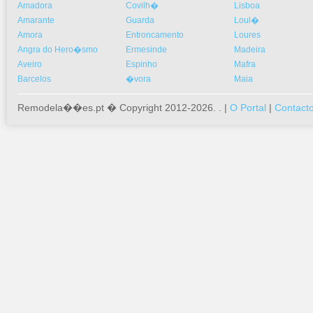
Amadora
Covilh�
Lisboa
Amarante
Guarda
Loul�
Amora
Entroncamento
Loures
Angra do Hero�smo
Ermesinde
Madeira
Aveiro
Espinho
Mafra
Barcelos
�vora
Maia
Remodela��es.pt � Copyright 2012-2026. . |
O Portal
|
Contact