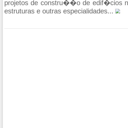
pro­jetos de constru��o de edif�cios nas
es­tru­turas e ou­tras es­pe­ci­a­li­dades...