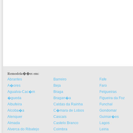
Remodela��es em:
Abrantes
Barreiro
Fafe
A�ores
Beja
Faro
Agualva-Cac�m
Braga
Felgueiras
�gueda
Bragan�a
Figueira da Foz
Albufeira
Caldas da Rainha
Funchal
Alcoba�a
C�mara de Lobos
Gondomar
Alenquer
Cascais
Guimar�es
Almada
Castelo Branco
Lagos
Alverca do Ribatejo
Coimbra
Leiria