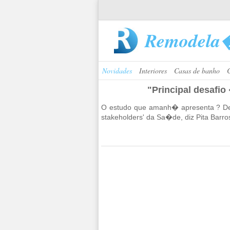
Remodela
Novidades
Interiores
Casas de banho
"Principal desafi
O es­tudo que amanh� apre­senta ? De
sta­kehol­ders' da Sa�de, diz Pita Barro