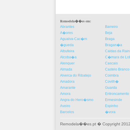
Remodela��es em:
Abrantes
Barreiro
A�ores
Beja
Agualva-Cac�m
Braga
�gueda
Bragan�a
Albufeira
Caldas da Rai
Alcoba�a
C�mara de Lo
Alenquer
Cascais
Almada
Castelo Branco
Alverca do Ribatejo
Coimbra
Amadora
Covilh�
Amarante
Guarda
Amora
Entroncamento
Angra do Hero�smo
Ermesinde
Aveiro
Espinho
Barcelos
�vora
Remodela��es.pt � Copyright 2012-