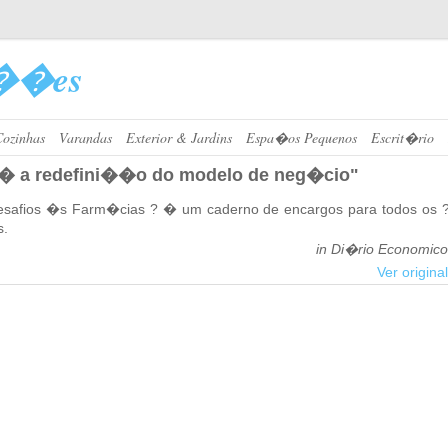
��es
Cozinhas
Varandas
Exterior & Jardins
Espa�os Pequenos
Escrit�rio
o � a redefini��o do modelo de neg�cio"
­sa­fios �s Farm�cias ? � um ca­derno de en­cargos para todos os 
s.
in Di�rio Economico
Ver original