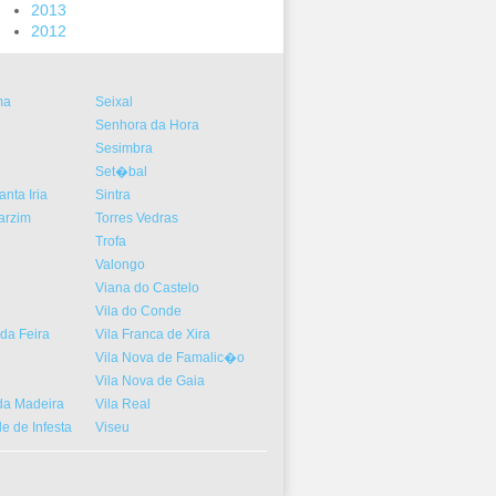
2013
2012
ma
Seixal
Senhora da Hora
Sesimbra
Set�bal
nta Iria
Sintra
arzim
Torres Vedras
Trofa
Valongo
Viana do Castelo
Vila do Conde
da Feira
Vila Franca de Xira
Vila Nova de Famalic�o
Vila Nova de Gaia
a Madeira
Vila Real
 de Infesta
Viseu