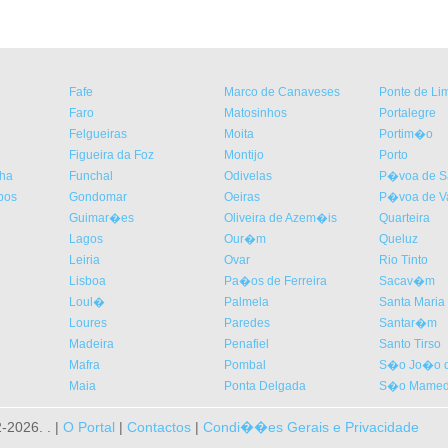
Fafe
Marco de Canaveses
Ponte de Li
Faro
Matosinhos
Portalegre
Felgueiras
Moita
Portim�o
Figueira da Foz
Montijo
Porto
nha
Funchal
Odivelas
P�voa de Sa
bos
Gondomar
Oeiras
P�voa de V
Guimar�es
Oliveira de Azem�is
Quarteira
Lagos
Our�m
Queluz
Leiria
Ovar
Rio Tinto
Lisboa
Pa�os de Ferreira
Sacav�m
Loul�
Palmela
Santa Maria 
Loures
Paredes
Santar�m
Madeira
Penafiel
Santo Tirso
Mafra
Pombal
S�o Jo�o d
Maia
Ponta Delgada
S�o Mamede
2026. . |
O Portal
|
Contactos
|
Condi��es Gerais e Privacidade