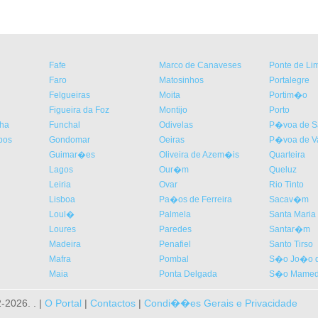
Fafe
Marco de Canaveses
Ponte de Li
Faro
Matosinhos
Portalegre
Felgueiras
Moita
Portim�o
Figueira da Foz
Montijo
Porto
nha
Funchal
Odivelas
P�voa de Sa
bos
Gondomar
Oeiras
P�voa de V
Guimar�es
Oliveira de Azem�is
Quarteira
Lagos
Our�m
Queluz
Leiria
Ovar
Rio Tinto
Lisboa
Pa�os de Ferreira
Sacav�m
Loul�
Palmela
Santa Maria 
Loures
Paredes
Santar�m
Madeira
Penafiel
Santo Tirso
Mafra
Pombal
S�o Jo�o d
Maia
Ponta Delgada
S�o Mamede
2026. . |
O Portal
|
Contactos
|
Condi��es Gerais e Privacidade