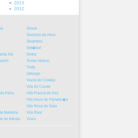
2013
2012
ma
Seixal
Senhora da Hora
Sesimbra
Set�bal
nta Iria
Sintra
arzim
Torres Vedras
Trofa
Valongo
Viana do Castelo
Vila do Conde
da Feira
Vila Franca de Xira
Vila Nova de Famalic�o
Vila Nova de Gaia
a Madeira
Vila Real
 de Infesta
Viseu