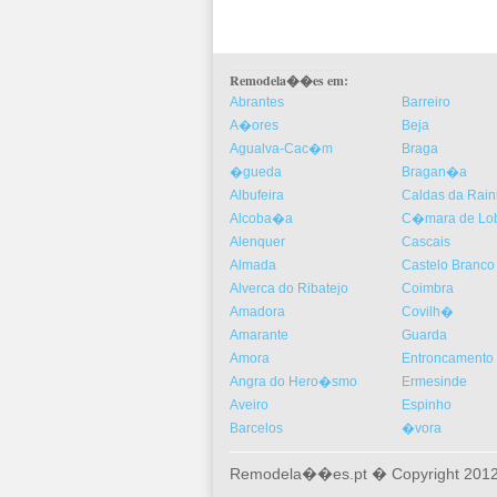
Remodela��es em:
Abrantes
Barreiro
A�ores
Beja
Agualva-Cac�m
Braga
�gueda
Bragan�a
Albufeira
Caldas da Rai
Alcoba�a
C�mara de Lo
Alenquer
Cascais
Almada
Castelo Branco
Alverca do Ribatejo
Coimbra
Amadora
Covilh�
Amarante
Guarda
Amora
Entroncamento
Angra do Hero�smo
Ermesinde
Aveiro
Espinho
Barcelos
�vora
Remodela��es.pt � Copyright 2012-