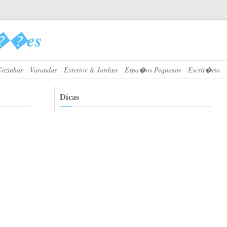
��es
Cozinhas
Varandas
Exterior & Jardins
Espa�os Pequenos
Escrit�rio
Dicas