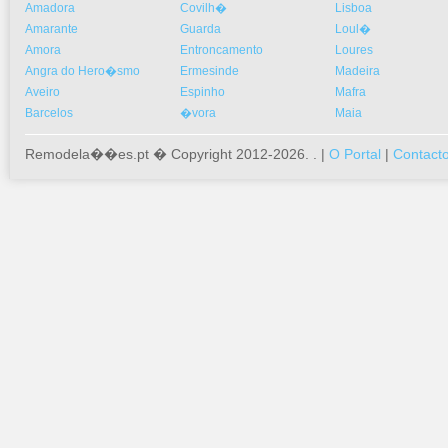
Amadora
Covilh�
Lisboa
Amarante
Guarda
Loul�
Amora
Entroncamento
Loures
Angra do Hero�smo
Ermesinde
Madeira
Aveiro
Espinho
Mafra
Barcelos
�vora
Maia
Remodela��es.pt � Copyright 2012-2026. . |
O Portal
|
Contact