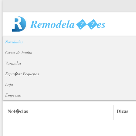
Remodela��es
Novidades
Casas de banho
Varandas
Espa�os Pequenos
Loja
Empresas
Not�cias
Dicas