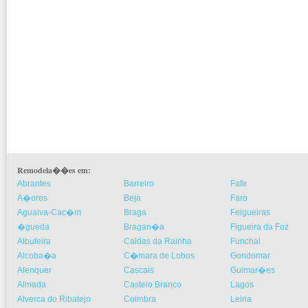
Remodela��es em:
Abrantes
Barreiro
Fafe
A�ores
Beja
Faro
Agualva-Cac�m
Braga
Felgueiras
�gueda
Bragan�a
Figueira da Foz
Albufeira
Caldas da Rainha
Funchal
Alcoba�a
C�mara de Lobos
Gondomar
Alenquer
Cascais
Guimar�es
Almada
Castelo Branco
Lagos
Alverca do Ribatejo
Coimbra
Leiria