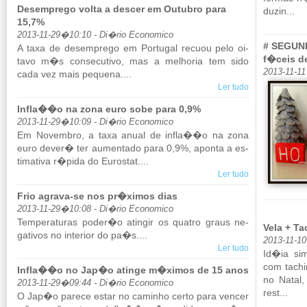
Desemprego volta a descer em Outubro para
duzin...
15,7%
2013-11-29�10:10 - Di�rio Economico
# SEGUND
A taxa de de­sem­prego em Por­tugal re­cuou pelo oi­
f�ceis de
tavo m�s con­se­cu­tivo, mas a me­lhoria tem sido
2013-11-1
cada vez mais pe­quena....
Ler tudo
Infla��o na zona euro sobe para 0,9%
2013-11-29�10:09 - Di�rio Economico
Em No­vembro, a taxa anual de infla��o na zona
euro dever� ter au­men­tado para 0,9%, aponta a es­
ti­ma­tiva r�pida do Eu­rostat....
Ler tudo
Frio agrava-se nos pr�ximos dias
2013-11-29�10:08 - Di�rio Economico
Tem­pe­ra­turas poder�o atingir os quatro graus ne­
Vela + T
ga­tivos no in­te­rior do pa�s....
2013-11-1
Ler tudo
Id�ia sim
com ta­ch
Infla��o no Jap�o atinge m�ximos de 15 anos
no Natal,
2013-11-29�09:44 - Di�rio Economico
rest...
O Jap�o pa­rece estar no ca­minho certo para vencer