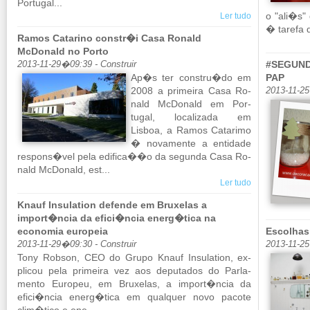
Por­tugal...
o "ali�s"
Ler tudo
� ta­refa 
Ramos Catarino constr�i Casa Ronald
McDonald no Porto
#SEGUNDA
2013-11-29�09:39 - Construir
Ap�s ter constru�do em
PAP
2008 a pri­meira Casa Ro­
2013-11-2
nald Mc­Do­nald em Por­
tugal, lo­ca­li­zada em
Lisboa, a Ramos Ca­ta­rimo
� no­va­mente a en­ti­dade
res­pons�vel pela edi­fica��o da se­gunda Casa Ro­
nald Mc­Do­nald, est...
Ler tudo
Knauf Insulation defende em Bruxelas a
import�ncia da efici�ncia energ�tica na
economia europeia
Escolhas
2013-11-29�09:30 - Construir
2013-11-25
Tony Robson, CEO do Grupo Knauf In­su­la­tion, ex­
plicou pela pri­meira vez aos de­pu­tados do Par­la­
mento Eu­ropeu, em Bru­xelas, a im­port�ncia da
efici�ncia energ�tica em qual­quer novo pa­cote