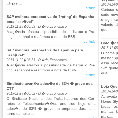
Chipre....
2013-11-0
Ler tudo
Cu­rioso 
cado novo
S&P melhora perspectiva de ?rating' de Espanha
o sig­ni­f
para "est�vel"
va­lente 
2013-11-29�08:53 - Di�rio Economico
que...
A ag�ncia afastou a pos­si­bi­li­dade de baixar o ?ra­
ting' es­pa­nhol e re­a­firmou a nota de BBB-....
Ler tudo
Bolo �d
2013-11-0
S&P melhora perspectiva de Espanha para
O nome j
"est�vel"
me­lhor 
2013-11-29�08:53 - Di�rio Economico
essa re­c
A ag�ncia afastou a pos­si­bi­li­dade de baixar o ?ra­
Sim gente,
ting' es­pa­nhol e re­a­firmou a nota de BBB-....
que...
Ler tudo
Sindicato avan�a ades�o de 83% � greve nos
Loja Que
CTT
2013-11-08
2013-11-29�08:52 - Di�rio Economico
Apro­veit
O Sin­di­cato Na­ci­onal dos Tra­ba­lha­dores dos Cor­
Home Sty
reios e Te­le­co­mu­nica��es anun­ciou hoje uma
fadas, es­
ades�o de 83% � greve na em­presa du­rante o
mantas, ta
turno da noite....
mais,...