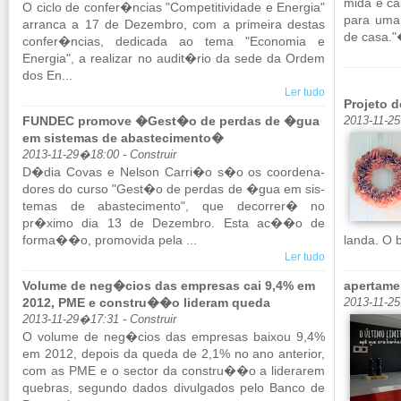
mida e ca
O ciclo de confer�ncias "Com­pe­ti­ti­vi­dade e Energia"
para uma 
ar­ranca a 17 de De­zembro, com a pri­meira destas
de casa."�
confer�ncias, de­di­cada ao tema "Eco­nomia e
Energia", a re­a­lizar no audit�rio da sede da Ordem
dos En...
Ler tudo
Projeto d
FUNDEC promove �Gest�o de perdas de �gua
2013-11-2
em sistemas de abastecimento�
2013-11-29�18:00 - Construir
D�dia Covas e Nelson Carri�o s�o os co­or­de­na­
dores do curso "Gest�o de perdas de �gua em sis­
temas de abas­te­ci­mento", que de­correr� no
pr�ximo dia 13 de De­zembro. Esta ac��o de
forma��o, pro­mo­vida pela ...
landa. O 
Ler tudo
Volume de neg�cios das empresas cai 9,4% em
apertame
2012, PME e constru��o lideram queda
2013-11-2
2013-11-29�17:31 - Construir
O vo­lume de neg�cios das em­presas baixou 9,4%
em 2012, de­pois da queda de 2,1% no ano an­te­rior,
com as PME e o sector da constru��o a li­de­rarem
que­bras, se­gundo dados di­vul­gados pelo Banco de