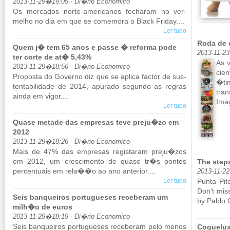
2013-11-29�19:05 - Di�rio Economico
Os mer­cados norte-ame­ri­canos fe­charam no ver­
melho no dia em que se co­me­mora o Black Friday....
Ler tudo
Roda de 
Quem j� tem 65 anos e passe � reforma pode
2013-11-2
ter corte de at� 5,43%
As 
2013-11-29�18:56 - Di�rio Economico
ci­
Pro­posta do Go­verno diz que se aplica factor de sus­
�ti
ten­ta­bi­li­dade de 2014, apu­rado se­gundo as re­gras
tra
ainda em vigor....
Imag
Ler tudo
Quase metade das empresas teve preju�zo em
2012
2013-11-29�18:26 - Di�rio Economico
Mais de 47% das em­presas re­gis­taram preju�zos
em 2012, um cres­ci­mento de quase tr�s pontos
The steps
per­cen­tuais em rela��o ao ano an­te­rior....
2013-11-22
Ler tudo
Punta Pite
Don't miss 
Seis banqueiros portugueses receberam um
by Pablo C
milh�o de euros
2013-11-29�18:19 - Di�rio Economico
Seis ban­queiros por­tu­gueses re­ce­beram pelo menos
Coquelux 