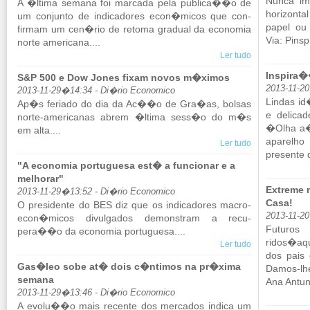
Nunca ima­
A �ltima se­mana foi mar­cada pela pu­blica��o de
ho­ri­zon
um con­junto de in­di­ca­dores econ�micos que con­
papel ou 
firmam um cen�rio de re­toma gra­dual da eco­nomia
Via: Pins­p
norte ame­ri­cana....
Ler tudo
Inspira�
S&P 500 e Dow Jones fixam novos m�ximos
2013-11-2
2013-11-29�14:34 - Di�rio Economico
Lindas id
Ap�s fe­riado do dia da Ac��o de Gra�as, bolsas
e de­li­c
norte-ame­ri­canas abrem �ltima sess�o do m�s
�Olha a�
em alta....
apa­relh
Ler tudo
pre­sente 
"A economia portuguesa est� a funcionar e a
melhorar"
Extreme 
2013-11-29�13:52 - Di�rio Economico
Casa!
O pre­si­dente do BES diz que os in­di­ca­dores ma­cro­
2013-11-20
econ�micos di­vul­gados de­mons­tram a re­cu­
Fu­turo
pera��o da eco­nomia por­tu­guesa....
ridos�aqu
Ler tudo
dos pais 
Gas�leo sobe at� dois c�ntimos na pr�xima
Damos-lh
semana
Ana An­tune
2013-11-29�13:46 - Di�rio Economico
A evolu��o mais re­cente dos mer­cados in­dica um