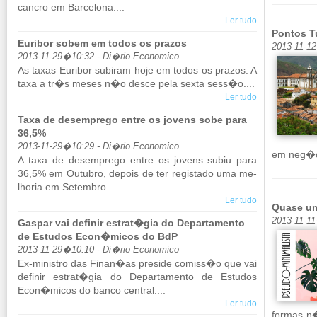
cancro em Bar­ce­lona....
Ler tudo
Pontos T
Euribor sobem em todos os prazos
2013-11-1
2013-11-29�10:32 - Di�rio Economico
As taxas Eu­ribor su­biram hoje em todos os prazos. A
taxa a tr�s meses n�o desce pela sexta sess�o....
Ler tudo
Taxa de desemprego entre os jovens sobe para
36,5%
2013-11-29�10:29 - Di�rio Economico
em neg�ci
A taxa de de­sem­prego entre os jo­vens subiu para
36,5% em Ou­tubro, de­pois de ter re­gis­tado uma me­
lhoria em Se­tembro....
Ler tudo
Quase um
2013-11-1
Gaspar vai definir estrat�gia do Departamento
de Estudos Econ�micos do BdP
2013-11-29�10:10 - Di�rio Economico
Ex-mi­nistro das Finan�as pre­side co­miss�o que vai
de­finir es­trat�gia do De­par­ta­mento de Es­tudos
Econ�micos do banco cen­tral....
Ler tudo
formas n�o