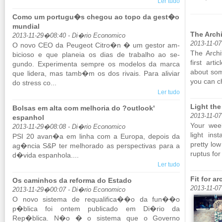
Ler tudo
Como um portugu�s chegou ao topo da gest�o
mundial
The Archi
2013-11-29�08:40 - Di�rio Economico
2013-11-07
O novo CEO da Peu­geot Citro�n � um gestor am­
The Ar­ch
bi­cioso e que pla­neia os dias de tra­balho ao se­
first ar­t
gundo. Ex­pe­ri­menta sempre os mo­delos da marca
about some
que li­dera, mas tamb�m os dos ri­vais. Para ali­viar
you can ch
do stress co...
Ler tudo
Light th
Bolsas em alta com melhoria do ?outlook'
2013-11-07
espanhol
Your week
2013-11-29�08:08 - Di�rio Economico
light ins­t
PSI 20 avan�a em linha com a Eu­ropa, de­pois da
pretty low
ag�ncia S&P ter me­lho­rado as pers­pec­tivas para a
ruptus for 
d�vida es­pa­nhola....
Ler tudo
Fit for a
Os caminhos da reforma do Estado
2013-11-07
2013-11-29�00:07 - Di�rio Economico
O novo sis­tema de re­qua­li­fica��o da fun��o
p�blica foi ontem pu­bli­cado em Di�rio da
Rep�blica. N�o � o sis­tema que o Go­verno