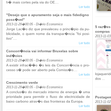
h� mais cortes pela via do OE....
Ler tudo
"Desejo que o apuramento seja o mais fidedigno
poss�vel"
2013-11-29�00:05 - Di�rio Economico
5 raz�es
Jorge Lac�o diz que pre­va­leceu o princ�pio da pu­
compras 
bli­ci­dade, o quem nome da transpar�ncia "foi po­si­
2013-11-03
tivo"....
Ler tudo
Concorr�ncia vai informar Bruxelas sobre
ind�cios
2013-11-29�00:05 - Di�rio Economico
A existir in­frac��o �s leis da Con­corr�ncia o pro­
cesso s� pode ser aberto pela Co­miss�o....
lojaqueri
Ler tudo
dos ...
Crescimento verde
2013-11-29�00:05 - Di�rio Economico
A con­clus�o do mer­cado in­terno de energia � uma
pri­o­ri­dade para per­mitir o fluxo de elec­tri­ci­dade de
Postage
baixo car­bono atrav�s das fron­teiras da Eu­ropa.
2013-11-0
Ler tudo