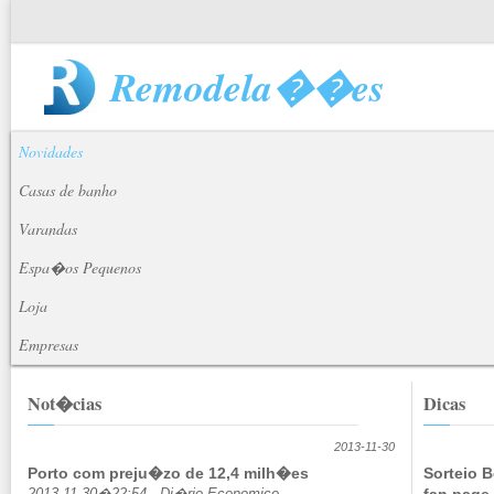
Remodela��es
Novidades
Casas de banho
Varandas
Espa�os Pequenos
Loja
Empresas
Not�cias
Dicas
2013-11-30
Porto com preju�zo de 12,4 milh�es
Sorteio B