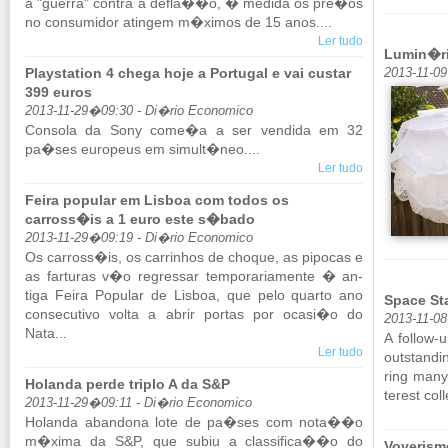
a "guerra" contra a defla��o, � me­dida os pre�os
no con­su­midor atingem m�ximos de 15 anos....
Ler tudo
Lumin�ri
Playstation 4 chega hoje a Portugal e vai custar
2013-11-0
399 euros
2013-11-29�09:30 - Di�rio Economico
Con­sola da Sony come�a a ser ven­dida em 32
pa�ses eu­ro­peus em si­mult�neo....
Ler tudo
Feira popular em Lisboa com todos os
carross�is a 1 euro este s�bado
2013-11-29�09:19 - Di�rio Economico
Os car­ross�is, os car­ri­nhos de choque, as pi­pocas e
as far­turas v�o re­gressar tem­po­ra­ri­a­mente � an­
tiga Feira Po­pular de Lisboa, que pelo quarto ano
Space St
con­se­cu­tivo volta a abrir portas por ocasi�o do
2013-11-08
Nata...
A follow-u
Ler tudo
outs­tan­di
ring many 
Holanda perde triplo A da S&P
te­rest col
2013-11-29�09:11 - Di�rio Economico
Ho­landa aban­dona lote de pa�ses com nota��o
m�xima da S&P, que subiu a clas­si­fica��o do
Voyerism