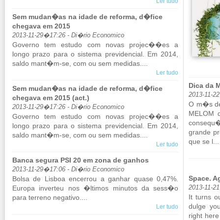
Ler tudo
Sem mudan�as na idade de reforma, d�fice
chegava em 2015
2013-11-29�17:26 - Di�rio Economico
Go­verno tem es­tudo com novas projec��es a
longo prazo para o sis­tema pre­vi­den­cial. Em 2014,
saldo mant�m-se, com ou sem me­didas....
Ler tudo
Dica da
Sem mudan�as na idade de reforma, d�fice
2013-11-22
chegava em 2015 (act.)
O m�s de 
2013-11-29�17:26 - Di�rio Economico
MELOM d�
Go­verno tem es­tudo com novas projec��es a
con­sequ
longo prazo para o sis­tema pre­vi­den­cial. Em 2014,
grande pro
saldo mant�m-se, com ou sem me­didas....
que se l...
Ler tudo
Banca segura PSI 20 em zona de ganhos
2013-11-29�17:06 - Di�rio Economico
Space. A
Bolsa de Lisboa en­cerrou a ga­nhar quase 0,47%.
Eu­ropa in­verteu nos �ltimos mi­nutos da sess�o
2013-11-21
It turns o
para ter­reno ne­ga­tivo....
dulge your
Ler tudo
right here