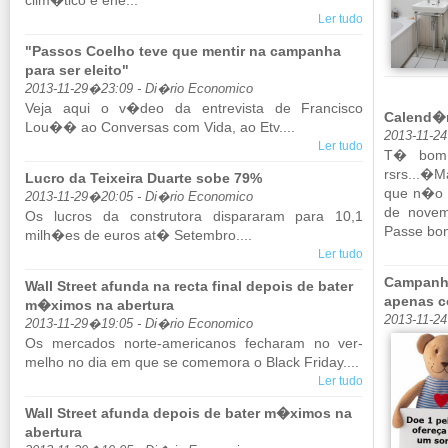
clim�tico e ene...
Ler tudo
"Passos Coelho teve que mentir na campanha
para ser eleito"
2013-11-29�23:09 - Di�rio Economico
Veja aqui o v�deo da en­tre­vista de Fran­cisco
Calend�r
Lou�� ao Con­versas com Vida, ao Etv....
2013-11-2
Ler tudo
T� bom, 
rsrs...�M
Lucro da Teixeira Duarte sobe 79%
que n�o p
2013-11-29�20:05 - Di�rio Economico
de no­ve
Os lu­cros da cons­tru­tora dis­pa­raram para 10,1
Passe bo
milh�es de euros at� Se­tembro....
Ler tudo
Campanha
Wall Street afunda na recta final depois de bater
apenas c
m�ximos na abertura
2013-11-24
2013-11-29�19:05 - Di�rio Economico
Os mer­cados norte-ame­ri­canos fe­charam no ver­
melho no dia em que se co­me­mora o Black Friday....
Ler tudo
Wall Street afunda depois de bater m�ximos na
abertura