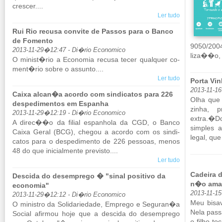
crescer....
Ler tudo
Rui Rio recusa convite de Passos para o Banco
de Fomento
9050/2004
2013-11-29�12:47 - Di�rio Economico
liza��o, 
O mi­nist�rio a Eco­nomia re­cusa tecer qual­quer co­
ment�rio sobre o as­sunto....
Ler tudo
Porta Vin
2013-11-1
Caixa alcan�a acordo com sindicatos para 226
Olha que 
despedimentos em Espanha
zinha, p
2013-11-29�12:19 - Di�rio Economico
extra.�Do
A direc��o da fi­lial es­pa­nhola da CGD, o Banco
sim­ples
Caixa Geral (BCG), chegou a acordo com os sin­di­
legal, que
catos para o des­pe­di­mento de 226 pes­soas, menos
48 do que ini­ci­al­mente pre­visto....
Ler tudo
Cadeira 
Descida do desemprego � "sinal positivo da
n�o ama
economia"
2013-11-1
2013-11-29�12:12 - Di�rio Economico
Meu bisav
O mi­nistro da So­li­da­ri­e­dade, Em­prego e Se­guran�a
Nela pas­
So­cial afirmou hoje que a des­cida do de­sem­prego
o filho t