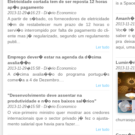
Eletricidade cortada tem de ser reposta 12 horas
is a Space
ap�s pagamento
2013-11-29�16:23 - Di�rio Economico
Amanh� �
A partir de s�bado, os for­ne­ce­dores de ele­tri­ci­dade
t�m de res­ta­be­lecer num prazo de 12 horas o
2013-11-2
Voc� t� a
servi�o in­ter­rom­pido por falta de pa­ga­mento do cli­
saber o qu
ente mas j� re­gu­la­ri­zado, se­gundo um re­gu­la­mento
pra deixa
publi...
aqui, uma 
Ler tudo
Emprego dever� estar na agenda da d�cima
Lumin�ri
avalia��o
2013-11-2
2013-11-29�15:58 - Di�rio Economico
A d�cima avalia��o do pro­grama por­tugu�s
come�a a 4 de De­zembro....
Ler tudo
"Desenvolvimento deve assentar na
produtividade e n�o nos baixos sal�rios"
2013-11-29�15:58 - Di�rio Economico
O vice-pri­meiro mi­nistro quer mos­trar aos cre­dores
in­ter­na­ci­o­nais que o sector pri­vado j� fez o ajus­ta­
chur­ras­qu
mento sa­la­rial que havia para fazer....
Ler tudo