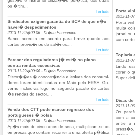
gest�o e ins­tru­men­ta­liza��o pol�tica, dos quais
os �ltim...
Porta vin
Ler tudo
2013-11-0
Sindicatos exigem garantia do BCP de que n�o
Porta vi­n
haver� despedimentos
muita coi
2013-11-29�00:06 - Di�rio Economico
jornal ou 
Banco acre­dita em acordo para breve quanto aos
com cer­t
cortes provis�rios de sal�rios....
Ler tudo
Topiaria 
Parecer dos reguladores j� est� no plano
2013-11-0
contra rendas excessivas
Lindo ess
2013-11-29�00:06 - Di�rio Economico
corar o q
Distor��es � con­corr�ncia e le­sivas dos con­su­mi­
Super de­li
dores foram iden­ti­fi­cadas em Maio pela ERSE. Go­
verno in­cluiu-as logo no se­gundo pa­cote de cortes
�s rendas do sector....
Ler tudo
Dicas de 
2013-11-06
Venda dos CTT pode marcar regresso dos
Os pa­ra­
portugueses � bolsa
com a ca
2013-11-29�00:06 - Di�rio Economico
entre a 
Ap�s mais de cinco anos de seca, mul­ti­plicam-se as
press�o. 
em­presas que contam re­correr a uma oferta p�blica
va­zias. ...