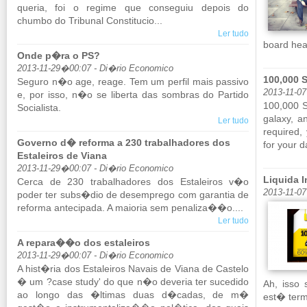
queria, foi o re­gime que con­se­guiu de­pois do
chumbo do Tri­bunal Cons­ti­tucio...
Ler tudo
board he­a
Onde p�ra o PS?
2013-11-29�00:07 - Di�rio Economico
100,000 S
Se­guro n�o age, reage. Tem um perfil mais pas­sivo
2013-11-07
e, por isso, n�o se li­berta das som­bras do Par­tido
100,000 St
So­ci­a­lista.
ga­laxy, a
Ler tudo
re­quired,
Governo d� reforma a 230 trabalhadores dos
for your da
Estaleiros de Viana
2013-11-29�00:07 - Di�rio Economico
Liquida I
Cerca de 230 tra­ba­lha­dores dos Es­ta­leiros v�o
2013-11-0
poder ter subs�dio de de­sem­prego com ga­rantia de
re­forma an­te­ci­pada. A mai­oria sem pe­na­liza��o....
Ler tudo
A repara��o dos estaleiros
2013-11-29�00:07 - Di�rio Economico
A hist�ria dos Es­ta­leiros Na­vais de Viana de Cas­telo
� um ?case study' do que n�o de­veria ter su­ce­dido
Ah, isso
ao longo das �ltimas duas d�cadas, de m�
est� term