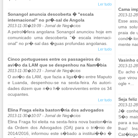
Ler tudo
Cama imp
Sonangol anuncia descoberta � "escala
2013-11-2
internacional" no pr�-sal de Angola
Esse as­s
2013-11-30�19:09 - Jornal de Neg�cios
uma solu
A pe­trol�fera an­go­lana So­nangol anun­ciou hoje em
praia de 
co­mu­ni­cado uma des­co­berta "� es­cala in­ter­na­ci­
cond�-los
onal" no pr�-sal das �guas pro­fundas an­go­lanas.
mente nad
Ler tudo
Cinco portugueses entre os passageiros do
Vasinho 
avi�o da LAM que se despenhou na Nam�bia
2013-11-2
2013-11-30�10:23 - Jornal de Neg�cios
Eu acho 
O avi�o da LAM, que fazia a liga��o entre Ma­puto
que virou
e Lu­anda, des­pe­nhou-se na sexta-feira. As au­to­ri­
ogle +...
dades dizem que n�o h� so­bre­vi­ventes entre os 34
ocu­pantes.
Seja feli
Ler tudo
2013-11-28
Elina Fraga eleita baston�ria dos advogados
J� co­nhe
2013-11-30�10:07 - Jornal de Neg�cios
S�o mais
Elina Fraga foi eleita na sexta-feira nova baston�ria
para a su
da Ordem dos Ad­vo­gados (OA) para o tri�nio de
lhas! In
2014/2016, in­formou este s�bado a ins­titui��o �
Cat�logo 