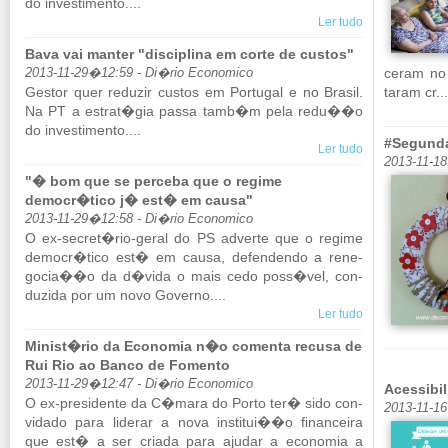
do in­ves­ti­mento....
Ler tudo
Bava vai manter "disciplina em corte de custos"
ceram no 
2013-11-29�12:59 - Di�rio Economico
Gestor quer re­duzir custos em Por­tugal e no Brasil.
taram cr..
Na PT a es­trat�gia passa tamb�m pela redu��o
do in­ves­ti­mento....
#Segunda
Ler tudo
2013-11-1
"� bom que se perceba que o regime
democr�tico j� est� em causa"
2013-11-29�12:58 - Di�rio Economico
O ex-se­cret�rio-geral do PS ad­verte que o re­gime
de­mocr�tico est� em causa, de­fen­dendo a re­ne­
gocia��o da d�vida o mais cedo poss�vel, con­
du­zida por um novo Go­verno....
Ler tudo
Minist�rio da Economia n�o comenta recusa de
Rui Rio ao Banco de Fomento
2013-11-29�12:47 - Di�rio Economico
Acessibil
O ex-pre­si­dente da C�mara do Porto ter� sido con­
2013-11-1
vi­dado para li­derar a nova ins­titui��o fi­nan­ceira
que est� a ser criada para ajudar a eco­nomia a