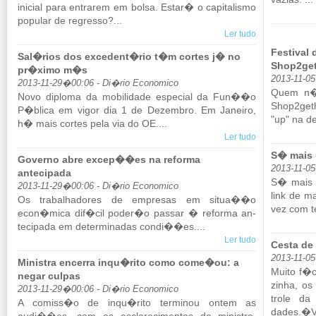
ini­cial para en­trarem em bolsa. Estar� o ca­pi­ta­lismo
po­pular de re­gresso?...
Ler tudo
Festival
Sal�rios dos excedent�rio t�m cortes j� no
Shop2get
pr�ximo m�s
2013-11-0
2013-11-29�00:06 - Di�rio Economico
Quem n�o
Novo di­ploma da mo­bi­li­dade es­pe­cial da Fun��o
Shop2­get
P�blica em vigor dia 1 de De­zembro. Em Ja­neiro,
"up" na de
h� mais cortes pela via do OE....
Ler tudo
S� mais
Governo abre excep��es na reforma
2013-11-0
antecipada
S� mais u
2013-11-29�00:06 - Di�rio Economico
link de ma
Os tra­ba­lha­dores de em­presas em situa��o
vez com te
econ�mica dif�cil poder�o passar � re­forma an­
te­ci­pada em de­ter­mi­nadas condi��es....
Ler tudo
Cesta de
2013-11-0
Ministra encerra inqu�rito como come�ou: a
Muito f�ci
negar culpas
zinha, os
2013-11-29�00:06 - Di�rio Economico
trole da 
A co­miss�o de inqu�rito ter­minou ontem as
dades.�V