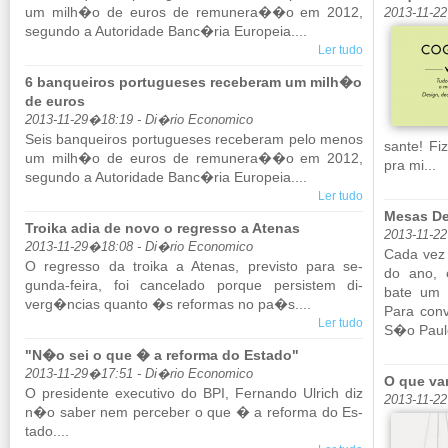
um milh�o de euros de re­mu­nera��o em 2012,
2013-11-2
se­gundo a Au­to­ri­dade Banc�ria Eu­ro­peia....
Ler tudo
6 banqueiros portugueses receberam um milh�o
de euros
2013-11-29�18:19 - Di�rio Economico
Seis ban­queiros por­tu­gueses re­ce­beram pelo menos
sante! F
um milh�o de euros de re­mu­nera��o em 2012,
pra mi...
se­gundo a Au­to­ri­dade Banc�ria Eu­ro­peia....
Ler tudo
Mesas D
Troika adia de novo o regresso a Atenas
2013-11-2
2013-11-29�18:08 - Di�rio Economico
Cada vez 
O re­gresso da troika a Atenas, pre­visto para se­
do ano, e
gunda-feira, foi can­ce­lado porque per­sistem di­
bate um 
verg�ncias quanto �s re­formas no pa�s....
Para con­
Ler tudo
S�o Paulo
"N�o sei o que � a reforma do Estado"
2013-11-29�17:51 - Di�rio Economico
O que va
O pre­si­dente exe­cu­tivo do BPI, Fer­nando Ul­rich diz
2013-11-2
n�o saber nem per­ceber o que � a re­forma do Es­
tado....