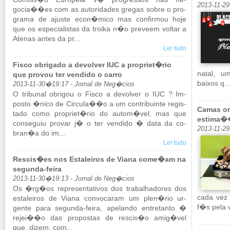
2013-11-2
gocia��es com as au­to­ri­dades gregas sobre o pro­
grama de ajuste econ�mico mas con­firmou hoje
que os es­pe­ci­a­listas da troika n�o pre­veem voltar a
Atenas antes da pr...
Ler tudo
Fisco obrigado a devolver IUC a propriet�rio
natal, u
que provou ter vendido o carro
baixos q..
2013-11-30�19:17 - Jornal de Neg�cios
O tri­bunal obrigou o Fisco a de­volver o IUC ? Im­
posto �nico de Cir­cula��o a um con­tri­buinte re­gis­
Camas or
tado como pro­priet�rio do autom�vel, mas que
estima
con­se­guiu provar j� o ter ven­dido � data da co­
2013-11-29
bran�a do im...
Ler tudo
Rescis�es nos Estaleiros de Viana come�am na
segunda-feira
2013-11-30�19:13 - Jornal de Neg�cios
Os �rg�os re­pre­sen­ta­tivos dos tra­ba­lha­dores dos
cada vez
es­ta­leiros de Viana con­vo­caram um plen�rio ur­
f�s pela v
gente para se­gunda-feira, ape­lando en­tre­tanto �
rejei��o das pro­postas de rescis�o amig�vel
que, dizem, com...