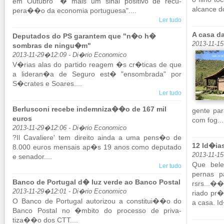
em Ou­tubro "� mais um sinal po­si­tivo de re­cu­
al­cance d
pera��o da eco­nomia por­tu­guesa"....
Ler tudo
A casa da
Deputados do PS garantem que "n�o h�
2013-11-1
sombras de ningu�m"
2013-11-29�12:09 - Di�rio Economico
V�rias alas do par­tido re­agem �s cr�ticas de que
a li­deran�a de Se­guro est� "en­som­brada" por
S�crates e So­ares....
Ler tudo
Berlusconi recebe indemniza��o de 167 mil
gente par
euros
com fog...
2013-11-29�12:06 - Di�rio Economico
?Il Ca­va­liere' tem di­reito ainda a uma pens�o de
12 Id�ia
8.000 euros men­sais ap�s 19 anos como de­pu­tado
2013-11-1
e se­nador....
Que be­l
Ler tudo
pernas pa
Banco de Portugal d� luz verde ao Banco Postal
rsrs...��
2013-11-29�12:01 - Di�rio Economico
riado pr�
O Banco de Por­tugal au­to­rizou a cons­titui��o do
a casa. Id
Banco Postal no �mbito do pro­cesso de pri­va­
tiza��o dos CTT....