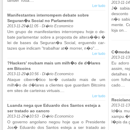
tander Totta....
2013-11-14
Ler tudo
J� sabia 
des­conto
Manifestantes interrompem debate sobre
n�o sabia
Seguran�a Social no Parlamento
mente. Co
2013-11-29�11:05 - Di�rio Economico
loja on...
Um grupo de ma­ni­fes­tantes in­ter­rompeu hoje o de­
bate par­la­mentar sobre a pro­posta de al­tera��o �
lei de bases da Se­guran�a So­cial, er­guendo car­
tazes que in­dicam "tra­ba­lhar at� morrer, n�o"....
C�modas 
Ler tudo
2013-11-1
?Hackers' roubam mais um milh�o de d�lares
Eu adoro 
em Bitcoins
assim, re­
de­ta­lhe
2013-11-29�10:56 - Di�rio Economico
Ataque ci­bern�tico ter� cus­tado mais de um
com folh
milh�o de d�lares a cli­entes que guardam Bit­coins
cado....
em sites de car­teiras vir­tuais....
Ler tudo
Reciclan
Luanda nega que Eduardo dos Santos esteja a
2013-11-1
ser tratado ao cancro
Id�ia muit
xampu.�Or
2013-11-29�10:53 - Di�rio Economico
O go­verno an­go­lano negou hoje que o Pre­si­dente
l�pis da g
Jos� Edu­ardo dos Santos es­teja a ser tra­tado ao