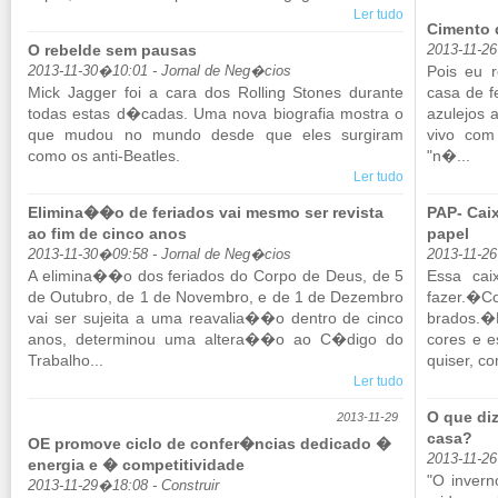
Ler tudo
Cimento 
O rebelde sem pausas
2013-11-2
Pois eu r
2013-11-30�10:01 - Jornal de Neg�cios
Mick Jagger foi a cara dos Rol­ling Stones du­rante
casa de f
todas estas d�cadas. Uma nova bi­o­grafia mostra o
azu­lejos
que mudou no mundo desde que eles sur­giram
vivo com
como os anti-Be­a­tles.
"n�...
Ler tudo
Elimina��o de feriados vai mesmo ser revista
PAP- Cai
ao fim de cinco anos
papel
2013-11-30�09:58 - Jornal de Neg�cios
2013-11-2
A eli­mina��o dos fe­ri­ados do Corpo de Deus, de 5
Essa cai
de Ou­tubro, de 1 de No­vembro, e de 1 de De­zembro
fazer.�C
vai ser su­jeita a uma re­a­valia��o dentro de cinco
brados.�E
anos, de­ter­minou uma al­tera��o ao C�digo do
cores e e
Tra­balho...
quiser, co
Ler tudo
O que di
2013-11-29
casa?
OE promove ciclo de confer�ncias dedicado �
2013-11-26
energia e � competitividade
"O in­ver
2013-11-29�18:08 - Construir