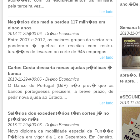
audi��es, com os es­cla­re­ci­mentos da mi­nistra,
ano.�Be.
pela ter­ceira vez....
Ler tudo
Neg�cios dos media perdeu 117 milh�es em
Semana b
cinco anos
2013-11-0
2013-11-29�00:06 - Di�rio Economico
Entre 2007 e 2012, os mai­ores grupos do sector res­
pon­deram � quebra de re­ceitas com res­tru­
tura��es de le­varam ao corte de 945 em­pregos....
Ler tudo
Carlos Costa descarta novas ajudas p�blicas �
banca
abra�o, 
2013-11-29�00:06 - Di�rio Economico
te apre...
O Banco de Por­tugal (BdP) n�o prev� que os
bancos por­tu­gueses pre­cisem, a breve prazo, de
#SEGUNDA
pedir nova ajuda ao Es­tado....
2013-11-0
Ler tudo
Sal�rios dos excedent�rios t�m cortes j� no
pr�ximo m�s
2013-11-29�00:06 - Di�rio Economico
Novo di­ploma da mo­bi­li­dade es­pe­cial da Fun��o
P�blica em vigor dia 1 de De­zembro. Em Ja­neiro,