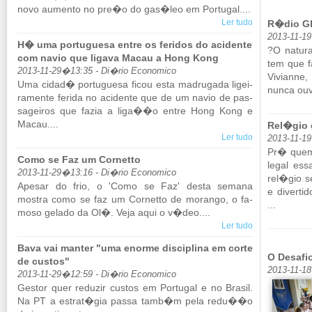
novo au­mento no pre�o do gas�leo em Por­tugal....
Ler tudo
R�dio Gl
2013-11-1
H� uma portuguesa entre os feridos do acidente
?O na­tu
com navio que ligava Macau a Hong Kong
tem que fa
2013-11-29�13:35 - Di�rio Economico
Vi­vi­ann
Uma cidad� por­tu­guesa ficou esta ma­dru­gada li­gei­
nunca ouvi
ra­mente fe­rida no aci­dente que de um navio de pas­
sa­geiros que fazia a liga��o entre Hong Kong e
Macau....
Rel�gio 
Ler tudo
2013-11-1
Pr� quem 
Como se Faz um Cornetto
legal es
2013-11-29�13:16 - Di�rio Economico
rel�gio s
Apesar do frio, o 'Como se Faz' desta se­mana
e di­ver­t
mostra como se faz um Cor­netto de mo­rango, o fa­
...
moso ge­lado da Ol�. Veja aqui o v�deo....
Ler tudo
Bava vai manter "uma enorme disciplina em corte
O Desafi
de custos"
2013-11-1
2013-11-29�12:59 - Di�rio Economico
Gestor quer re­duzir custos em Por­tugal e no Brasil.
Na PT a es­trat�gia passa tamb�m pela redu��o