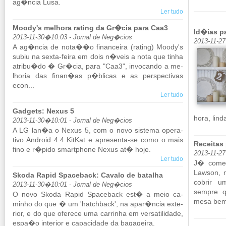
ag�ncia Lusa.
Ler tudo
Moody's melhora rating da Gr�cia para Caa3
Id�ias p
2013-11-30�10:03 - Jornal de Neg�cios
2013-11-2
A ag�ncia de nota��o fi­nan­ceira (ra­ting) Moody's
subiu na sexta-feira em dois n�veis a nota que tinha
atribu�do � Gr�cia, para "Caa3", in­vo­cando a me­
lhoria das finan�as p�blicas e as pers­pec­tivas
econ...
Ler tudo
Gadgets: Nexus 5
hora, lin
2013-11-30�10:01 - Jornal de Neg�cios
A LG lan�a o Nexus 5, com o novo sis­tema ope­ra­
tivo An­droid 4.4 KitKat e apre­senta-se como o mais
Receitas
fino e r�pido smartphone Nexus at� hoje.
2013-11-27
Ler tudo
J� come�
Lawson, m
Skoda Rapid Spaceback: Cavalo de batalha
co­brir 
2013-11-30�10:01 - Jornal de Neg�cios
sempre q
O novo Skoda Rapid Spa­ce­back est� a meio ca­
mesa bem 
minho do que � um 'hat­ch­back', na apar�ncia ex­te­
rior, e do que ofe­rece uma car­rinha em ver­sa­ti­li­dade,
espa�o in­te­rior e ca­pa­ci­dade da ba­ga­geira.