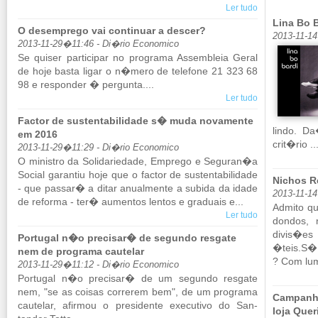
Ler tudo
Lina Bo 
O desemprego vai continuar a descer?
2013-11-1
2013-11-29�11:46 - Di�rio Economico
Se quiser par­ti­cipar no pro­grama As­sem­bleia Geral
de hoje basta ligar o n�mero de te­le­fone 21 323 68
98 e res­ponder � per­gunta....
Ler tudo
Factor de sustentabilidade s� muda novamente
lindo. D
em 2016
crit�rio ..
2013-11-29�11:29 - Di�rio Economico
O mi­nistro da So­li­da­ri­e­dade, Em­prego e Se­guran�a
So­cial ga­rantiu hoje que o factor de sus­ten­ta­bi­li­dade
Nichos R
- que passar� a ditar anu­al­mente a su­bida da idade
2013-11-1
de re­forma - ter� au­mentos lentos e gra­duais e...
Ad­mito qu
Ler tudo
dondos,
divis�es 
Portugal n�o precisar� de segundo resgate
�teis.S�
nem de programa cautelar
? Com lum
2013-11-29�11:12 - Di�rio Economico
Por­tugal n�o pre­cisar� de um se­gundo res­gate
nem, "se as coisas cor­rerem bem", de um pro­grama
Campanha
cau­telar, afirmou o pre­si­dente exe­cu­tivo do San­
loja Quer