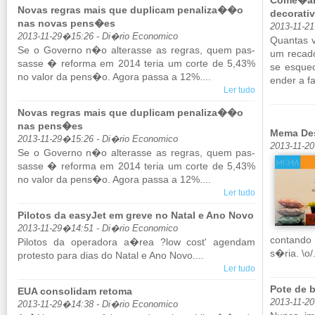
Come�ar 
Novas regras mais que duplicam penaliza��o
decorati
nas novas pens�es
2013-11-21
2013-11-29�15:26 - Di�rio Economico
Quantas v
Se o Go­verno n�o al­te­rasse as re­gras, quem pas­
um re­cad
sasse � re­forma em 2014 teria um corte de 5,43%
se es­que
no valor da pens�o. Agora passa a 12%....
ender a f
Ler tudo
Novas regras mais que duplicam penaliza��o
nas pens�es
Mema De
2013-11-29�15:26 - Di�rio Economico
2013-11-2
Se o Go­verno n�o al­te­rasse as re­gras, quem pas­
sasse � re­forma em 2014 teria um corte de 5,43%
no valor da pens�o. Agora passa a 12%....
Ler tudo
Pilotos da easyJet em greve no Natal e Ano Novo
2013-11-29�14:51 - Di�rio Economico
con­tando
Pi­lotos da ope­ra­dora a�rea ?low cost' agendam
s�ria. \o/.
pro­testo para dias do Natal e Ano Novo....
Ler tudo
Pote de b
EUA consolidam retoma
2013-11-2
2013-11-29�14:38 - Di�rio Economico