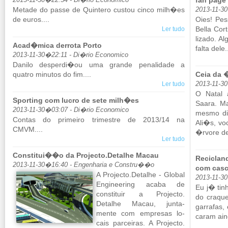
fan page
2013-11-30�22:54 - Di�rio Economico
Me­tade do passe de Quin­tero custou cinco milh�es
2013-11-30
de euros....
Oies! Pes
Bella Cor­t
Ler tudo
li­zado. A
Acad�mica derrota Porto
falta dele.
2013-11-30�22:11 - Di�rio Economico
Da­nilo des­perdi�ou uma grande pe­na­li­dade a
quatro mi­nutos do fim....
Ceia da 
Ler tudo
2013-11-3
O Natal 
Sporting com lucro de sete milh�es
Saara. Ma
2013-11-30�03:07 - Di�rio Economico
mesmo di
Contas do pri­meiro tri­mestre de 2013/14 na
Ali�s, vo
CMVM....
�rvore de
Ler tudo
Constitui��o da Projecto.Detalhe Macau
Recicla
2013-11-30�16:40 - Engenharia e Constru��o
com casc
A Projecto.​Detalhe - Global
2013-11-3
En­gi­ne­e­ring acaba de
Eu j� tinh
cons­ti­tuir a Projecto.​
do cra­qu
Detalhe Macau, jun­ta­
gar­rafas,
mente com em­presas lo­
caram aind
cais par­ceiras. A Projecto.​