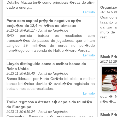
Detalhe Macau ter� como prin­ci­pais �reas de ati­vi­
dade a energ...
Organiza
Ler tudo
2013-11-3
Quando s
Porto com capital pr�prio negativo ap�s
ta­a­anto 
preju�zo de 12,4 milh�es no trimestre
ga­nizar 
2013-11-30�20:17 - Jornal de Neg�cios
muro de c
SAD por­tista baixou os re­sul­tados com
rest...
transac��es de passes de jo­ga­dores, que ti­nham
atin­gido 29 milh�es de euros no per�odo
hom�logo com a venda de Hulk e �lvaro Pe­reira.
Ler tudo
Black Fr
2013-11-2
Lloyds distinguido como o melhor banco do
Reino Unido
2013-11-30�19:40 - Jornal de Neg�cios
Banco li­de­rado por Horta Os�rio foi eleito o me­lhor
banco brit�nico de­vido � evolu��o re­gis­tada na
bolsa e nos seus re­sul­tados.
Ler tudo
qual �. N
n�o �...
Troika regressa a Atenas s� depois da reuni�o
do Eurogrupo
2013-11-30�19:24 - Jornal de Neg�cios
Black Fri
Co­miss�o Eu­ro­peia v� pro­gressos nas ne­