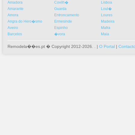
Amadora
Covilh�
Lisboa
Amarante
Guarda
Loul�
Amora
Entroncamento
Loures
Angra do Hero�smo
Ermesinde
Madeira
Aveiro
Espinho
Mafra
Barcelos
�vora
Maia
Remodela��es.pt � Copyright 2012-2026. . |
O Portal
|
Contact