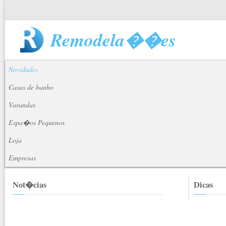
Remodela��es
Novidades
Casas de banho
Varandas
Espa�os Pequenos
Loja
Empresas
Not�cias
Dicas