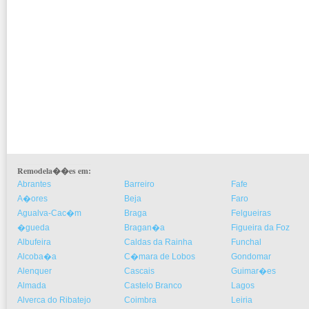
Remodela��es em:
Abrantes
Barreiro
Fafe
A�ores
Beja
Faro
Agualva-Cac�m
Braga
Felgueiras
�gueda
Bragan�a
Figueira da Foz
Albufeira
Caldas da Rainha
Funchal
Alcoba�a
C�mara de Lobos
Gondomar
Alenquer
Cascais
Guimar�es
Almada
Castelo Branco
Lagos
Alverca do Ribatejo
Coimbra
Leiria