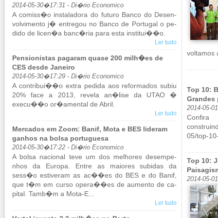
2014-05-30�17:31 - Di�rio Economico
A co­miss�o ins­ta­la­dora do fu­turo Banco do De­sen­
vol­vi­mento j� en­tregou no Banco de Por­tugal o pe­
dido de licen�a banc�ria para esta ins­titui��o.
Ler tudo
vol­tamos 
Pensionistas pagaram quase 200 milh�es de
CES desde Janeiro
2014-05-30�17:29 - Di�rio Economico
A con­tribui��o extra pe­dida aos re­for­mados subiu
Top 10: 
20% face a 2013, re­vela an�lise da UTAO �
Grandes p
execu��o or�amental de Abril.
2014-05-0
Ler tudo
Con­fir
construind
Mercados em Zoom: Banif, Mota e BES lideram
05/​top-1
ganhos na bolsa portuguesa
2014-05-30�17:22 - Di�rio Economico
A bolsa na­ci­onal teve um dos me­lhores de­sem­pe­
Top 10: J
nhos da Eu­ropa. Entre as mai­ores su­bidas da
Paisagis
sess�o es­ti­veram as ac��es do BES e do Banif,
2014-05-0
que t�m em curso opera��es de au­mento de ca­
pital. Tamb�m a Mota-E...
Ler tudo