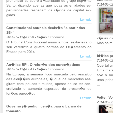
pro­nun­ciar-se sobre a vi­a­bi­li­dade do grupo Esp�rito
2014-05-0
Santo, di­zendo apenas que todas as en­ti­dades su­
per­vi­si­o­nadas res­peitam os r�cios de ca­pital exi­
gidos.
Ler tudo
Constitucional anuncia decis�o "a partir das
19h"
2014-05-30�17:58 - Di�rio Economico
v�rias di
O Tri­bunal Cons­ti­tu­ci­onal anuncia hoje, sexta-feira, o
Mas os m
seu ve­re­dicto a quatro normas do Or�amento do
Es­tado para 2014.
Id�ias p
Ler tudo
2014-05-0
An�lise BPI: O refor�o dos euroc�pticos
Que tal u
2014-05-30�17:43 - Di�rio Economico
Uma ma­ra
Na Eu­ropa, a se­mana ficou mar­cada pelo res­caldo
sive o me
das elei��es eu­ro­peias, � qual os mer­cados re­a­
uma prin­c
giram com poucos tu­multos, apesar de se ter con­
...
cre­ti­zado o au­mento es­pe­rado da presen�a de
for�as euroc�pt...
Voltei. V
Ler tudo
2014-05-02
Governo j� pediu licen�a para o banco de
fomento