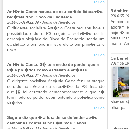
Ler tudo
5 Ambien
Ant�nio Costa recusa no seu partido lideran�a
2014-05-1
bic�fala tipo Bloco de Esquerda
Am­bi­ent
2014-05-31�22:39 - Jornal de Neg�cios
adoram e
O di­ri­gente so­ci­a­lista Ant�nio Costa re­cusou hoje a
hoje � se
pos­si­bi­li­dade de o PS se­guir a solu��o de li­
Muita in
deran�a bic�fala do Bloco de Es­querda, tendo um
mana . Ant
can­di­dato a pri­meiro-mi­nistro eleito em prim�rias e
um s...
Ler tudo
Os benef
2014-05-19
Ant�nio Costa: S� tem medo de perder quem
v� a pol�tica como estrelato e vit�rias
2014-05-31�22:34 - Jornal de Neg�cios
O di­ri­gente so­ci­a­lista Ant�nio Costa fez um ataque
cer­rado ao n�cleo da direc��o do PS, fri­sando
que j� foi der­ro­tado de­mo­cra­ti­ca­mente e que s�
tem medo de perder quem en­tende a pol�tica como
plantas t
vit�rias...
olhar par..
Ler tudo
Seguro diz que � altura de se defender ap�s
campanha contra si nos �ltimos 3 anos
2014-05-31�22:30 - Jornal de Neg�cios