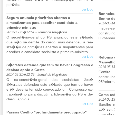
pol�tica, ...
Ler tudo
Banheiro
Seguro anuncia prim�rias abertas a
Sonho de
simpatizantes para escolher candidato a
2014-05-1
primeiro-ministro
Ins­p
2014-05-31�12:51 - Jornal de Neg�cios
construind
O se­cret�rio-geral do PS anun­ciou este s�bado
05/​banhei
que n�o se de­mite do cargo, mas de­fendeu a re­a­
liza��o de prim�rias abertas a sim­pa­ti­zantes para
es­co­lher o can­di­dato so­ci­a­lista a pri­meiro-mi­nistro.
Ler tudo
Reforma 
Maravilh
S�crates defende que tem de haver Congresso e
2014-05-1
declara apoio a Costa
Con­fir
2014-05-31�12:25 - Jornal de Neg�cios
construind
O ex-se­cret�rio-geral dos so­ci­a­listas Jos�
05/​refor
S�crates de­fendeu este s�bado que tem de haver
e j� de­veria ter sido con­vo­cado um Con­gresso ex­
tra­ordin�rio para dis­cutir a li­deran�a do PS e de­
Como red
clarou apoio a...
2014-05-1
Ler tudo
Ba­rulho
at� ser.
Passos Coelho "profundamente preocupado"
uma obra 