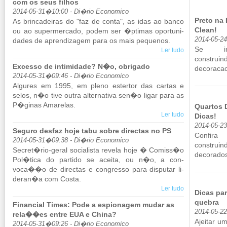
com os seus filhos
2014-05-31�10:00 - Di�rio Economico
Preto na
As brin­ca­deiras do "faz de conta", as idas ao banco
Clean!
ou ao su­per­mer­cado, podem ser �ptimas opor­tu­ni­
2014-05-2
dades de apren­di­zagem para os mais pe­quenos.
Se ins
Ler tudo
construin
Excesso de intimidade? N�o, obrigado
decoracao
2014-05-31�09:46 - Di�rio Economico
Al­gures em 1995, em pleno es­tertor das cartas e
selos, n�o tive outra al­ter­na­tiva sen�o ligar para as
P�ginas Ama­relas.
Quartos 
Ler tudo
Dicas!
2014-05-2
Seguro desfaz hoje tabu sobre directas no PS
Con­fir
2014-05-31�09:38 - Di�rio Economico
construin
Se­cret�rio-geral so­ci­a­lista re­vela hoje � Co­miss�o
decorados-
Pol�tica do par­tido se aceita, ou n�o, a con­
voca��o de di­rectas e con­gresso para dis­putar li­
deran�a com Costa.
Ler tudo
Dicas pa
quebra
Financial Times: Pode a espionagem mudar as
2014-05-2
rela��es entre EUA e China?
Ajeitar u
2014-05-31�09:26 - Di�rio Economico