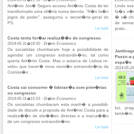
2014-05-31�21:39 - Di�rio Economico
2014-05-3
Ant�nio Jos� Se­guro acusou Ant�nio Costa de ter
Lindo esse
trans­for­mado uma vit�ria numa der­rota. "N�o fa�o
fa�a v�rio
jogos de poder", as­se­gurou o se­cret�rio-geral do
� s� cham
PS.
de se­ma
prato...
Ler tudo
Costa tenta for�ar realiza��o de congresso
2014-05-31�18:50 - Di�rio Economico
Os so­ci­a­listas chum­baram hoje a pos­si­bi­li­dade de
Jardinag
agendar um con­gresso ex­tra­ordin�rio, tal como
Passo-a-
queria Ant�nio Costa. Mas o au­tarca de Lisboa re­
espa�o
velou que haver� nova reuni�o ex­tra­ordin�ria da
2014-05-2
Co­miss�o ...
Ler tudo
Costa vai concorrer � lideran�a com prim�rias
ou congresso
2014-05-31�15:03 - Di�rio Economico
Os so­ci­a­listas chum­baram esta manh� a pos­si­bi­li­
luz, pra
dade de dis­cutir a pro­posta de Ant�nio Costa para a
tamb�m. 
re­a­liza��o de elei��es di­rectas e a marca��o
de um con­gresso ex­tra­ordin�rio.
Ler tudo