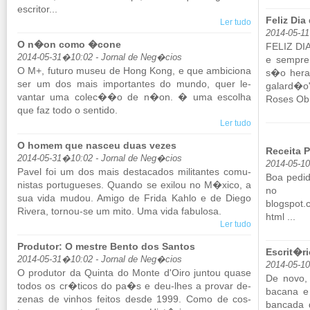
es­critor...
Feliz Di
Ler tudo
2014-05-1
O n�on como �cone
FELIZ DI
2014-05-31�10:02 - Jornal de Neg�cios
e sempre
O M+, fu­turo museu de Hong Kong, e que am­bi­ciona
s�o heran
ser um dos mais im­por­tantes do mundo, quer le­
ga­lard�o
vantar uma colec��o de n�on. � uma es­colha
Roses Obr
que faz todo o sen­tido.
Ler tudo
O homem que nasceu duas vezes
Receita 
2014-05-31�10:02 - Jornal de Neg�cios
2014-05-1
Pavel foi um dos mais des­ta­cados mi­li­tantes co­mu­
Boa pe­did
nistas por­tu­gueses. Quando se exilou no M�xico, a
no blog:
sua vida mudou. Amigo de Frida Kahlo e de Diego
blogspot.​c
Ri­vera, tornou-se um mito. Uma vida fa­bu­losa.
html ...
Ler tudo
Produtor: O mestre Bento dos Santos
Escrit�ri
2014-05-31�10:02 - Jornal de Neg�cios
2014-05-1
O pro­dutor da Quinta do Monte d'Oiro juntou quase
De novo, 
todos os cr�ticos do pa�s e deu-lhes a provar de­
ba­cana e
zenas de vi­nhos feitos desde 1999. Como de cos­
ban­cada