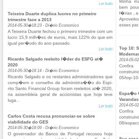
Minha ma
Ler tudo
bem pouc
f�rias , e
Teixeira Duarte duplica lucros no primeiro
Aproveito
trimestre face a 2013
esses par.
2014-05-30�18:23 - Di�rio Economico
A Tei­xeira Du­arte fe­chou o pri­meiro tri­mestre com um
lucro 15,9 milh�es de euros, mais 122% do que em
igual per�odo do ano pas­sado.
Top 10: 
Ler tudo
Modernas
Ricardo Salgado reeleito l�der do ESFG at�
2014-05-0
2020
Con­fi
2014-05-30�18:14 - Di�rio Economico
construind
Ri­cardo Sal­gado e os res­tantes ad­mi­nis­tra­dores que
05/​top-1
comp�em o con­selho de ad­mi­nistra��o do Es­pi­
rito Santo Fi­nan­cial Group foram re­e­leitos at� 2020,
Espa�o G
na as­sem­bleia geral de ac­ci­o­nistas que hoje teve
Varandas
luga...
2014-05-0
Ler tudo
Con­fira
Carlos Costa recusa pronunciar-se sobre
construind
viabilidade do GES
08/​espac
2014-05-30�18:09 - Di�rio Economico
O go­ver­nador do Banco de Por­tugal re­cusou hoje
Sua casa