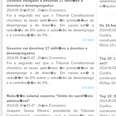
Governo obrigado a devolver 27 milh�es a
ve­la­re
doentes e desempregados
m�quina d
2014-05-30�20:02 - Di�rio Economico
Foi a se­gunda vez que o Tri­bunal Cons­ti­tu­ci­onal
chumbou as taxas aplic�veis �s presta��es de
de­sem­prego e de doen�a. Em causa est� a
Os 10 Amb
redu��o de 6% sobre o subs�dio de de­sem­prego
2014-05-0
e a con­tribui��o de 5%...
Con­fi
Ler tudo
construind
05/​os-10
Governo vai devolver 27 milh�es a doentes e
desempregados
2014-05-30�20:02 - Di�rio Economico
Top 10: 
Foi a se­gunda vez que o Tri­bunal Cons­ti­tu­ci­onal
se!!!
chumbou as taxas aplic�veis �s presta��es de
2014-05-0
de­sem­prego e de doen�a. Em causa est� a
Con­f
redu��o de 6% sobre o subs�dio de de­sem­prego
construind
e a con­tribui��o de 5%...
05/​top-1
Ler tudo
Redu��o salarial superou "limite do sacrif�cio
Top 10: 
admiss�vel"
2014-05-0
2014-05-30�19:47 - Di�rio Economico
Con­f
Jo­a­quim Sousa Ri­beiro, pre­si­dente do Tri­bunal
construind
Cons­ti­tu­ci­onal, con­si­derou que a ex­tens�o dos
05/​top-10