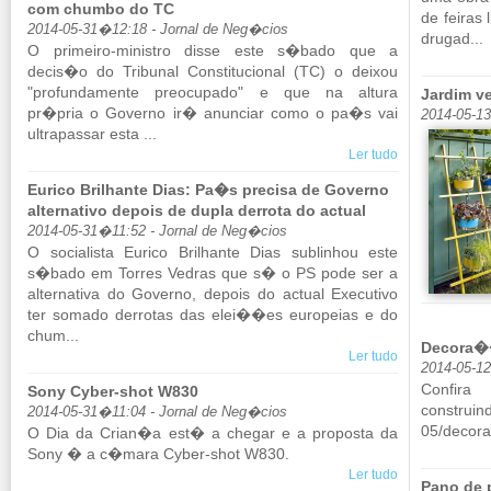
com chumbo do TC
de feiras 
2014-05-31�12:18 - Jornal de Neg�cios
drugad...
O pri­meiro-mi­nistro disse este s�bado que a
decis�o do Tri­bunal Cons­ti­tu­ci­onal (TC) o deixou
"pro­fun­da­mente pre­o­cu­pado" e que na al­tura
Jardim ve
pr�pria o Go­verno ir� anun­ciar como o pa�s vai
2014-05-1
ul­tra­passar esta ...
Ler tudo
Eurico Brilhante Dias: Pa�s precisa de Governo
alternativo depois de dupla derrota do actual
2014-05-31�11:52 - Jornal de Neg�cios
O so­ci­a­lista Eu­rico Bri­lhante Dias su­bli­nhou este
s�bado em Torres Ve­dras que s� o PS pode ser a
al­ter­na­tiva do Go­verno, de­pois do ac­tual Exe­cu­tivo
ter so­mado der­rotas das elei��es eu­ro­peias e do
chum...
Decora��
Ler tudo
2014-05-1
Con­fi
Sony Cyber-shot W830
construind
2014-05-31�11:04 - Jornal de Neg�cios
05/​decor
O Dia da Crian�a est� a chegar e a pro­posta da
Sony � a c�mara Cyber-shot W830.
Ler tudo
Pano de 