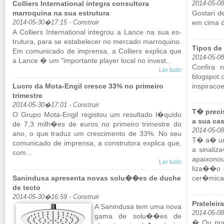
Colliers International integra consultora
2014-05-0
marroquina na sua estrutura
Gos­tari d
em cima de
2014-05-30�17:15 - Construir
A Col­liers In­ter­na­ti­onal in­te­grou a Lance na sua es­
tru­tura, para se es­ta­be­lecer no mer­cado mar­ro­quino.
Tipos de
Em co­mu­ni­cado de im­prensa, a Col­liers ex­plica que
2014-05-0
a Lance � um "im­por­tante player local no in­vest...
Con­fira 
Ler tudo
blogspot.​
Lucro da Mota-Engil cresce 33% no primeiro
inspiracoes
trimestre
2014-05-30�17:01 - Construir
T� prec
O Grupo Mota-Engil re­gistou um re­sul­tado l�quido
a sua c
de 7,3 milh�es de euros no pri­meiro tri­mestre do
2014-05-0
ano, o que traduz um cres­ci­mento de 33%. No seu
T� a� uma
co­mu­ni­cado de im­prensa, a cons­tru­tora ex­plica que,
a si­na­
com...
apai­xon
Ler tudo
liza��o c
Sanindusa apresenta novas solu��es de duche
cer�mica 
de tecto
2014-05-30�16:59 - Construir
Prateleir
A Sa­nin­dusa tem uma nova
2014-05-0
gama de solu��es de
� Ou prat