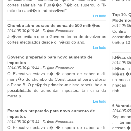
cortes sa­la­riais na Fun��o P�blica su­perou o "li­
mite do sa­crif�cio ad­miss�vel".
Top 10: 
Ler tudo
Moderno
Chumbo abre buraco de cerca de 500 milh�es
2014-05-0
2014-05-30�19:46 - Di�rio Economico
Con­f
Ju�zes evitam que o Go­verno tenha de de­volver os
construind
cortes efec­tu­ados desde o in�cio do ano.
05/​top-10
Ler tudo
Governo preparado para novo aumento de
Id�ias d
impostos
2014-05-0
2014-05-30�19:44 - Di�rio Economico
Id�ias li
O Exe­cu­tivo es­tava s� � es­pera de saber a di­
M�es.�A 
mens�o do chumbo do Cons­ti­tu­ci­onal para ca­li­brar
da nossa..
o Plano B. O pr�prio pri­meiro-mi­nistro re­petiu hoje a
nhadas , 
pos­si­bi­li­dade de au­mentar im­postos. Em cima da
rinh...
mesa p...
Ler tudo
6 Varand
Executivo preparado para novo aumento de
2014-05-0
impostos
Se­gun­do
2014-05-30�19:44 - Di�rio Economico
, ter­m
O Exe­cu­tivo es­tava s� � es­pera de saber a di­
dessas.�