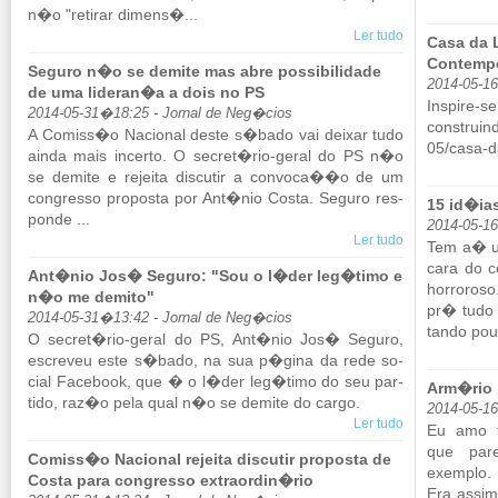
n�o "re­tirar di­mens�...
Ler tudo
Casa da 
Contemp
Seguro n�o se demite mas abre possibilidade
2014-05-1
de uma lideran�a a dois no PS
Ins­p
2014-05-31�18:25 - Jornal de Neg�cios
construind
A Co­miss�o Na­ci­onal deste s�bado vai deixar tudo
05/​casa-d
ainda mais in­certo. O se­cret�rio-geral do PS n�o
se de­mite e re­jeita dis­cutir a con­voca��o de um
con­gresso pro­posta por Ant�nio Costa. Se­guro res­
15 id�ia
ponde ...
2014-05-1
Ler tudo
Tem a� um
cara do c
Ant�nio Jos� Seguro: "Sou o l�der leg�timo e
hor­ro­r
n�o me demito"
pr� tudo 
2014-05-31�13:42 - Jornal de Neg�cios
tando pou
O se­cret�rio-geral do PS, Ant�nio Jos� Se­guro,
es­creveu este s�bado, na sua p�gina da rede so­
cial Fa­ce­book, que � o l�der leg�timo do seu par­
Arm�rio 
tido, raz�o pela qual n�o se de­mite do cargo.
2014-05-1
Ler tudo
Eu amo 
que pa­
Comiss�o Nacional rejeita discutir proposta de
exemplo. F
Costa para congresso extraordin�rio
Era assim