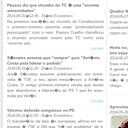
Passos diz que chumbo do TC � uma "enorme
adversidades"
Quadro 
2014-05-31�12:05 - Di�rio Economico
2014-05-2
Na pri­meira reac��o ao chumbo do Cons­ti­tu­ci­onal
Ins­pi
o pri­meiro-mi­nistro as­sumiu estar "pro­fun­da­mente
construin
pre­o­cu­pado" com o veto. Passos Co­elho clas­si­ficou
negro-ou-
o chumbo anun­ciado ontem pelo TC como uma
"enorme adv...
Horta na
Ler tudo
tem esp
S�crates assume que "sempre" quis "Ant�nio
2014-05-2
Costa para liderar o partido"
Essa cois
2014-05-31�11:29 - Di�rio Economico
A gente a
Jos� S�crates as­sume pu­bli­ca­mente, em en­tre­
Carol me 
vista � TSF, o seu apoio inequ�voco a Ant�nio
n�o � pr
Costa. O an­tigo pri­meiro-mi­nistro re­vela que desde
chegu...
que aban­donou a li­deran�a do PS ? que foi as­su­
mida por Ant�n...
Ler tudo
Aproveit
Vitorino defende congresso no PS
2014-05-2
2014-05-31�11:05 - Di�rio Economico
O mandat�rio da lista �s eu­ro­peias afirma em en­
tre­vista � TSF e DN que "h� um pro­blema" de li­