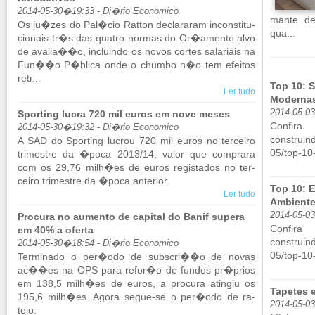
2014-05-30�19:33 - Di�rio Economico
mante de
Os ju�zes do Pal�cio Ratton de­cla­raram in­cons­ti­tu­
qua...
ci­o­nais tr�s das quatro normas do Or�amento alvo
de avalia��o, in­cluindo os novos cortes sa­la­riais na
Fun��o P�blica onde o chumbo n�o tem efeitos
retr...
Top 10: 
Ler tudo
Moderna
2014-05-0
Sporting lucra 720 mil euros em nove meses
Con­f
2014-05-30�19:32 - Di�rio Economico
construind
A SAD do Spor­ting lu­crou 720 mil euros no ter­ceiro
05/​top-10
tri­mestre da �poca 2013/14, valor que com­prara
com os 29,76 milh�es de euros re­gis­tados no ter­
ceiro tri­mestre da �poca an­te­rior.
Top 10: 
Ler tudo
Ambiente
2014-05-0
Procura no aumento de capital do Banif supera
Con­f
em 40% a oferta
construind
2014-05-30�18:54 - Di�rio Economico
05/​top-10
Ter­mi­nado o per�odo de subscri��o de novas
ac��es na OPS para refor�o de fundos pr�prios
em 138,5 milh�es de euros, a pro­cura atingiu os
Tapetes 
195,6 milh�es. Agora segue-se o per�odo de ra­
2014-05-0
teio.