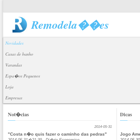
Remodela��es
Novidades
Casas de banho
Varandas
Espa�os Pequenos
Loja
Empresas
Not�cias
Dicas
2014-05-31
"Costa n�o quis fazer o caminho das pedras"
Jogo Ame