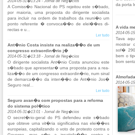
2014-05-31�13:24 - Jornal de Neg�cios
da porta I
A Co­miss�o Na­ci­onal do PS re­jeitou este s�bado,
por mai­oria, uma pro­posta do di­ri­gente so­ci­a­lista
para in­cluir na ordem de tra­ba­lhos da reuni�o um
ponto re­fe­rente � con­voca��o de elei��es di­
A vida m
rectas e u...
2014-05-1
Ler tudo
Tava aqu
mos­trar
Ant�nio Costa insiste na realiza��o de um
sof� 290
congresso extraordin�rio j�
bem o tip
2014-05-31�13:18 - Jornal de Neg�cios
bom senta
O di­ri­gente so­ci­a­lista Ant�nio Costa anun­ciou este
s�bado que apre­sentar� uma pro­posta para a re­a­
liza��o de um con­gresso ex­tra­ordin�rio, num sinal
Almofada
de de­marca��o da inten��o de Ant�nio Jos�
2014-05-1
Se­guro real...
Ler tudo
Seguro avan�a com propostas para a reforma
do sistema pol�tico
2014-05-31�13:01 - Jornal de Neg�cios
O se­cret�rio-geral do PS de­fendeu este s�bado
que ob­teve uma vit�ria sig­ni­fi­ca­tiva nas elei��es
eu­ro­peias, ca­pi­ta­li­zando o voto de pro­testo contra o
Go­verno, mas n�o a in­sa­tisfa��o contra a