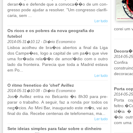
deran�a e de­fende que a con­voca��o de um con­
gresso pode ajudar a re­solver. "Um con­gresso cla­ri­fi­
caria, sem ...
Ler tudo
corei um v
Os ricos e os pobres da nova geografia do
futebol
2014-05-31�10:12 - Di�rio Economico
Lisboa aco­lheu de bra�os abertos a final da Liga
Decora��
dos Campe�es, logo a ca­pital de um pa�s que vive
2014-05-2
uma for�ada rela��o de amor/�dio com o outro
Con­fi
lado da fron­teira. Pa­recia que toda a Ma­drid es­tava
construin
em Po...
decoracao
Ler tudo
O ritmo frenetico do 'chef' Avillez
Porta cop
2014-05-31�10:08 - Di�rio Economico
2014-05-2
Jos� Avillez entra no Bel­canto �s 8h30 para pre­
Porta co
parar o tra­balho. A se­guir, faz a ronda por todos os
feltro.�Co
neg�cios. Ao Mini Bar, inau­gu­rado este m�s, vai ao
id�ia � �
final do dia. Re­cebe cen­tenas de te­le­fo­nemas, ma...
�de ou­tr
Ler tudo
com uma f
Sete ideias simples para falar sobre o dinheiro