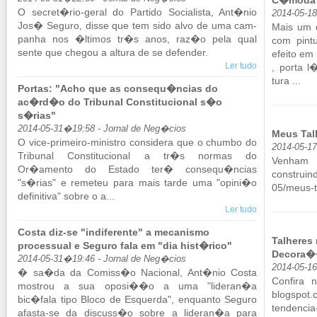
C�moda c
O se­cret�rio-geral do Par­tido So­ci­a­lista, Ant�nio
2014-05-1
Jos� Se­guro, disse que tem sido alvo de uma cam­
Mais um 
panha nos �ltimos tr�s anos, raz�o pela qual
com pin­t
sente que chegou a al­tura de se de­fender.
efeito em
Ler tudo
, porta l
tura ...
Portas: "Acho que as consequ�ncias do
ac�rd�o do Tribunal Constitucional s�o
s�rias"
2014-05-31�19:58 - Jornal de Neg�cios
Meus Tal
O vice-pri­meiro-mi­nistro con­si­dera que o chumbo do
2014-05-1
Tri­bunal Cons­ti­tu­ci­onal a tr�s normas do
Ve­nham
Or�amento do Es­tado ter� con­sequ�ncias
construind
"s�rias" e re­meteu para mais tarde uma "opini�o
05/​meus-t
de­fi­ni­tiva" sobre o a...
Ler tudo
Costa diz-se "indiferente" a mecanismo
Talheres
processual e Seguro fala em "dia hist�rico"
Decora�
2014-05-31�19:46 - Jornal de Neg�cios
2014-05-1
� sa�da da Co­miss�o Na­ci­onal, Ant�nio Costa
Con­fira 
mos­trou a sua oposi��o a uma "li­deran�a
blogspot.​
bic�fala tipo Bloco de Es­querda", en­quanto Se­guro
tendencia-
afasta-se da dis­cuss�o sobre a li­deran�a para