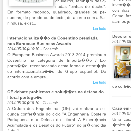
chu­veiros, tamb�m de­sig­
inven��o?
nadas "pi­nhas de duche".
coi­si­nh
Em for­mato re­dondo, qua­drado, grandes ou pe­
Como faz
quenas, de pa­rede ou de tecto, de acordo com a Sa­
sarmos jun
nin­dusa, exist...
Ler tudo
Decorar 
Internacionaliza��o da Cosentino premiada
2014-05-0
nos European Business Awards
2014-05-30�16:30 - Construir
O Eu­ro­pean Bu­si­ness Awards 2013-2014 pre­miou a
Co­sen­tino na ca­te­goria de Im­porta��o / Ex­
porta��o, re­co­nhe­cendo desta forma a es­trat�gia
de in­ter­na­ci­o­na­liza��o do Grupo es­pa­nhol. De
acordo com a empre...
Ler tudo
de corti�a
OE debate problemas e solu��es na defesa do
litoral portugu�s
2014-05-30�16:10 - Construir
Casa em 
A Ordem dos En­ge­nheiros (OE) vai re­a­lizar a se­
gunda confer�ncia do ciclo "A En­ge­nharia Cos­teira
2014-05-0
Uma casa 
Por­tu­guesa e a De­fesa do Li­toral. A Ex­peri�ncia
�tnico.�Q
Acu­mu­lada e os De­sa­fios do Fu­turo" no pr�ximo dia
ima­gi­n
4 de J...