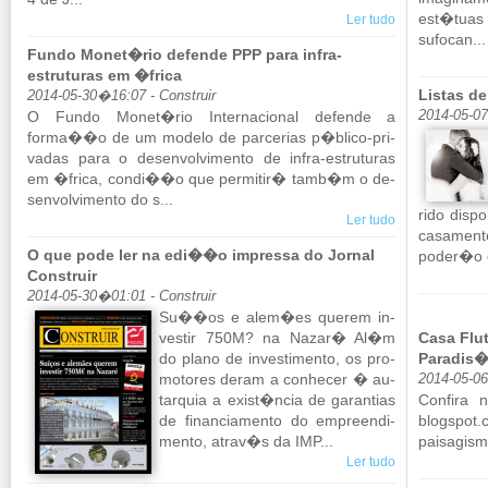
est�tuas 
Ler tudo
su­focan...
Fundo Monet�rio defende PPP para infra-
estruturas em �frica
Listas d
2014-05-30�16:07 - Construir
O Fundo Monet�rio In­ter­na­ci­onal de­fende a
2014-05-07
forma��o de um mo­delo de par­ce­rias p�blico-pri­
vadas para o de­sen­vol­vi­mento de infra-es­tru­turas
em �frica, condi��o que per­mitir� tamb�m o de­
sen­vol­vi­mento do s...
rido dis­po­
Ler tudo
ca­sa­men
O que pode ler na edi��o impressa do Jornal
poder�o e
Construir
2014-05-30�01:01 - Construir
Su��os e alem�es querem in­
vestir 750M? na Nazar� Al�m
Casa Flu
do plano de in­ves­ti­mento, os pro­
Paradis�
mo­tores deram a co­nhecer � au­
2014-05-0
tar­quia a exist�ncia de ga­ran­tias
Con­fira 
de fi­nan­ci­a­mento do em­pre­en­di­
blogspot.​
mento, atrav�s da IMP...
paisagismo
Ler tudo