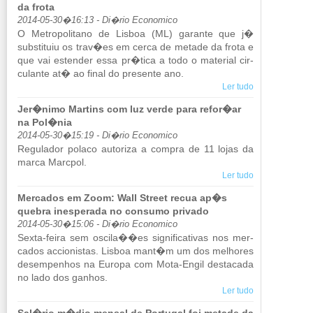
da frota
2014-05-30�16:13 - Di�rio Economico
O Me­tro­po­li­tano de Lisboa (ML) ga­rante que j�
subs­ti­tuiu os trav�es em cerca de me­tade da frota e
que vai es­tender essa pr�tica a todo o ma­te­rial cir­
cu­lante at� ao final do pre­sente ano.
Ler tudo
Jer�nimo Martins com luz verde para refor�ar
na Pol�nia
2014-05-30�15:19 - Di�rio Economico
Re­gu­lador po­laco au­to­riza a compra de 11 lojas da
marca Marcpol.
Ler tudo
Mercados em Zoom: Wall Street recua ap�s
quebra inesperada no consumo privado
2014-05-30�15:06 - Di�rio Economico
Sexta-feira sem os­cila��es sig­ni­fi­ca­tivas nos mer­
cados ac­ci­o­nistas. Lisboa mant�m um dos me­lhores
de­sem­pe­nhos na Eu­ropa com Mota-Engil des­ta­cada
no lado dos ga­nhos.
Ler tudo