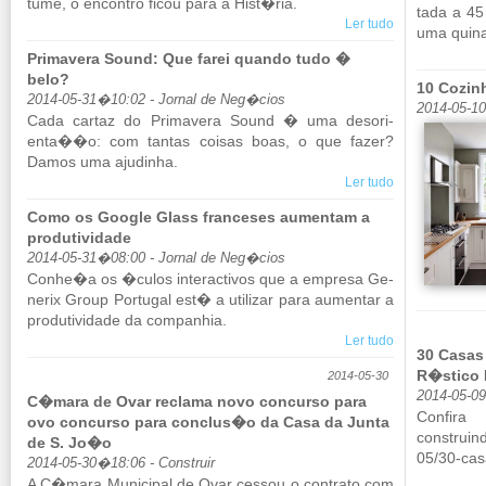
tume, o en­contro ficou para a Hist�ria.
tada a 45
Ler tudo
uma quina
Primavera Sound: Que farei quando tudo �
belo?
10 Cozin
2014-05-31�10:02 - Jornal de Neg�cios
2014-05-1
Cada cartaz do Pri­ma­vera Sound � uma de­so­ri­
enta��o: com tantas coisas boas, o que fazer?
Damos uma aju­dinha.
Ler tudo
Como os Google Glass franceses aumentam a
produtividade
2014-05-31�08:00 - Jornal de Neg�cios
Conhe�a os �culos in­te­rac­tivos que a em­presa Ge­
nerix Group Por­tugal est� a uti­lizar para au­mentar a
pro­du­ti­vi­dade da com­pa­nhia.
Ler tudo
30 Casas
R�stico 
2014-05-30
2014-05-0
C�mara de Ovar reclama novo concurso para
Con­f
ovo concurso para conclus�o da Casa da Junta
construind
de S. Jo�o
05/​30-ca
2014-05-30�18:06 - Construir
A C�mara Mu­ni­cipal de Ovar cessou o con­trato com