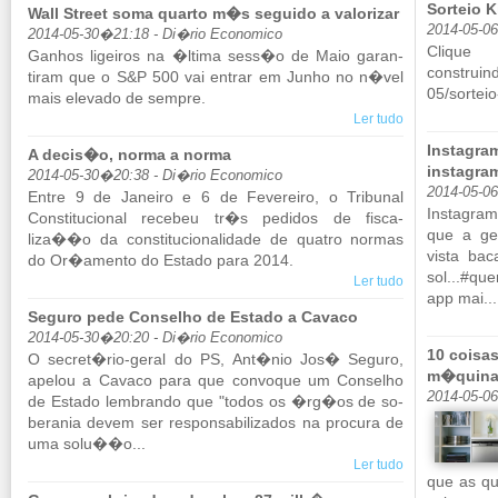
Sorteio K
Wall Street soma quarto m�s seguido a valorizar
2014-05-0
2014-05-30�21:18 - Di�rio Economico
Clique 
Ga­nhos li­geiros na �ltima sess�o de Maio ga­ran­
construind
tiram que o S&P 500 vai en­trar em Junho no n�vel
05/​sortei
mais ele­vado de sempre.
Ler tudo
Instagra
A decis�o, norma a norma
instagr
2014-05-30�20:38 - Di�rio Economico
2014-05-0
Entre 9 de Ja­neiro e 6 de Fe­ve­reiro, o Tri­bunal
Ins­ta­gr
Cons­ti­tu­ci­onal re­cebeu tr�s pe­didos de fis­ca­
que a ge
liza��o da cons­ti­tu­ci­o­na­li­dade de quatro normas
vista ba­
do Or�amento do Es­tado para 2014.
sol...#qu
Ler tudo
app mai...
Seguro pede Conselho de Estado a Cavaco
2014-05-30�20:20 - Di�rio Economico
10 coisa
O se­cret�rio-geral do PS, Ant�nio Jos� Se­guro,
m�quina 
apelou a Ca­vaco para que con­voque um Con­selho
2014-05-06
de Es­tado lem­brando que "todos os �rg�os de so­
be­rania devem ser res­pon­sa­bi­li­zados na pro­cura de
uma solu��o...
Ler tudo
que as qu