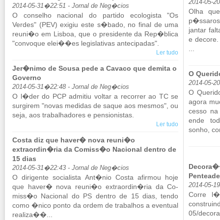
2014-05-2
2014-05-31�22:51 - Jornal de Neg�cios
Olha que 
O con­selho na­ci­onal do par­tido eco­lo­gista "Os
p�ssaros.
Verdes" (PEV) exigiu este s�bado, no final de uma
jantar fal
reuni�o em Lisboa, que o pre­si­dente da Rep�blica
e de­core.
"con­voque elei��es le­gis­la­tivas an­te­ci­padas".
...
Ler tudo
Jer�nimo de Sousa pede a Cavaco que demita o
O Querid
Governo
2014-05-20
2014-05-31�22:48 - Jornal de Neg�cios
O Que­rid
O l�der do PCP ad­mitiu voltar a re­correr ao TC se
agora mud
sur­girem "novas me­didas de saque aos mesmos", ou
cesso na 
seja, aos tra­ba­lha­dores e pen­si­o­nistas.
ende to
Ler tudo
sonho, co
Costa diz que haver� nova reuni�o
extraordin�ria da Comiss�o Nacional dentro de
15 dias
Decora��
2014-05-31�22:43 - Jornal de Neg�cios
Penteade
O di­ri­gente so­ci­a­lista Ant�nio Costa afirmou hoje
2014-05-1
que haver� nova reuni�o ex­tra­ordin�ria da Co­
Corre l� 
miss�o Na­ci­onal do PS dentro de 15 dias, tendo
construind
como �nico ponto da ordem de tra­ba­lhos a even­tual
05/​decora
re­a­liza��...