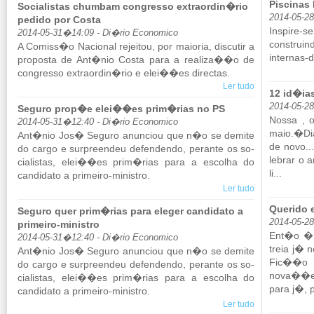
Piscinas 
Socialistas chumbam congresso extraordin�rio
2014-05-2
pedido por Costa
Ins­pi
2014-05-31�14:09 - Di�rio Economico
construind
A Co­miss�o Na­ci­onal re­jeitou, por mai­oria, dis­cutir a
internas-d
pro­posta de Ant�nio Costa para a re­a­liza��o de
con­gresso ex­tra­ordin�rio e elei��es di­rectas.
Ler tudo
12 id�ia
2014-05-2
Seguro prop�e elei��es prim�rias no PS
Nossa , o
2014-05-31�12:40 - Di�rio Economico
maio.�Dia
Ant�nio Jos� Se­guro anun­ciou que n�o se de­mite
de novo...
do cargo e sur­pre­endeu de­fen­dendo, pe­rante os so­
le­brar o
ci­a­listas, elei��es prim�rias para a es­colha do
li...
can­di­dato a pri­meiro-mi­nistro.
Ler tudo
Querido e
Seguro quer prim�rias para eleger candidato a
2014-05-28
primeiro-ministro
Ent�o � 
2014-05-31�12:40 - Di�rio Economico
treia j� 
Ant�nio Jos� Se­guro anun­ciou que n�o se de­mite
Fic��o 
do cargo e sur­pre­endeu de­fen­dendo, pe­rante os so­
nova��e
ci­a­listas, elei��es prim�rias para a es­colha do
para j�, 
can­di­dato a pri­meiro-mi­nistro.
Ler tudo