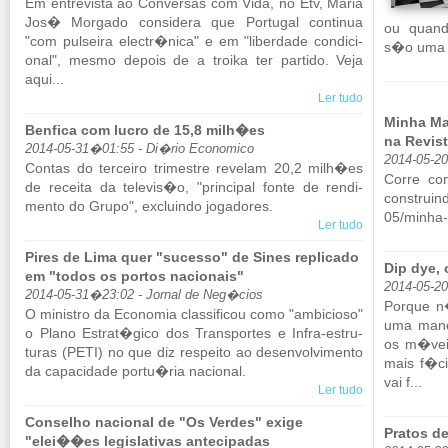
Em en­tre­vista ao Con­versas com Vida, no Etv, Maria
Jos� Mor­gado con­si­dera que Por­tugal con­tinua
ou quand
"com pul­seira electr�nica" e em "li­ber­dade con­di­ci­
s�o uma 
onal", mesmo de­pois de a troika ter par­tido. Veja
aqui...
Ler tudo
Minha Ma
Benfica com lucro de 15,8 milh�es
na Revis
2014-05-31�01:55 - Di�rio Economico
2014-05-2
Contas do ter­ceiro tri­mestre re­velam 20,2 milh�es
Corre con
de re­ceita da te­levis�o, "prin­cipal fonte de ren­di­
construind
mento do Grupo", ex­cluindo jo­ga­dores.
05/​minha-
Ler tudo
Pires de Lima quer "sucesso" de Sines replicado
Dip dye,
em "todos os portos nacionais"
2014-05-2
2014-05-31�23:02 - Jornal de Neg�cios
Porque n
O mi­nistro da Eco­nomia clas­si­ficou como "am­bi­cioso"
uma ma­ne
o Plano Es­trat�gico dos Trans­portes e Infra-es­tru­
os m�vei
turas (PETI) no que diz res­peito ao de­sen­vol­vi­mento
mais f�ci
da ca­pa­ci­dade portu�ria na­ci­onal.
vai f...
Ler tudo
Conselho nacional de "Os Verdes" exige
Pratos d
"elei��es legislativas antecipadas