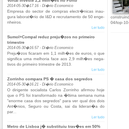
Vortal investe 2,2 milh�es no Porto
2014-05-30�17:16 - Di�rio Economico
Em­presa do sector de com­pras electr�nicas inau­
gura la­borat�rio de I&D e re­cru­ta­mento de 50 en­ge­
construind
nheiros.
04/​top-10
Ler tudo
Sumol+Compal reduz preju�zos no primeiro
trimestre
2014-05-30�16:57 - Di�rio Economico
Preju�zos fi­caram em 1,1 milh�es de euros, o que
sig­ni­fica uma me­lhoria face aos 2,9 milh�es ne­ga­
tivos do pri­meiro tri­mestre de 2013.
Ler tudo
Zorrinho compara PS � casa dos segredos
2014-05-30�16:21 - Di�rio Economico
O di­ri­gente so­ci­a­lista Carlos Zor­rinho afirmou hoje
que o PS foi trans­for­mado na �ltima se­mana numa
"enorme casa dos se­gredos" para ver qual dos dois
Ant�nios, Se­guro ou Costa, sai da li­deran�a do
par...
Ler tudo
Metro de Lisboa j� substituiu trav�es em 50%