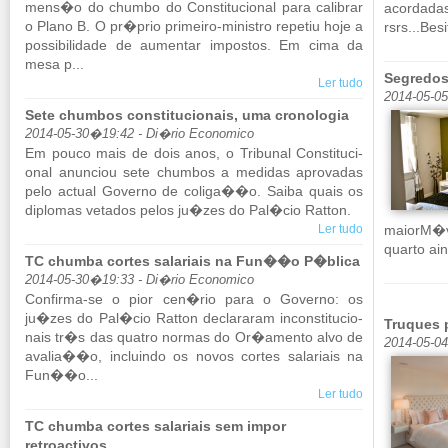
mens�o do chumbo do Cons­ti­tu­ci­onal para ca­li­brar
acordadas
o Plano B. O pr�prio pri­meiro-mi­nistro re­petiu hoje a
rsrs...​Bes
pos­si­bi­li­dade de au­mentar im­postos. Em cima da
mesa p...
Segredo
Ler tudo
2014-05-05
Sete chumbos constitucionais, uma cronologia
2014-05-30�19:42 - Di�rio Economico
Em pouco mais de dois anos, o Tri­bunal Cons­ti­tu­ci­
onal anun­ciou sete chumbos a me­didas apro­vadas
pelo ac­tual Go­verno de co­liga��o. Saiba quais os
di­plomas ve­tados pelos ju�zes do Pal�cio Ratton.
Ler tudo
maiorM�v
quarto ain
TC chumba cortes salariais na Fun��o P�blica
2014-05-30�19:33 - Di�rio Economico
Con­firma-se o pior cen�rio para o Go­verno: os
ju�zes do Pal�cio Ratton de­cla­raram in­cons­ti­tu­ci­o­
Truques 
nais tr�s das quatro normas do Or�amento alvo de
2014-05-04
avalia��o, in­cluindo os novos cortes sa­la­riais na
Fun��o...
Ler tudo
TC chumba cortes salariais sem impor
retroactivos