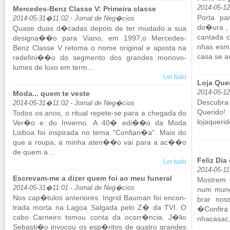
2014-05-1
Mercedes-Benz Classe V: Primeira classe
Porta pa
2014-05-31�11:02 - Jornal de Neg�cios
do�ura , 
Quase duas d�cadas de­pois de ter mu­dado a sua
can­tada 
de­signa��o para Viano, em 1997,o Mer­cedes-
nhas es­m
Benz Classe V re­toma o nome ori­ginal e aposta na
casa se av
re­de­fini��o do seg­mento dos grandes mo­no­vo­
lumes de luxo em term...
Ler tudo
Loja Que
2014-05-12
Moda... quem te veste
Des­cubr
2014-05-31�11:02 - Jornal de Neg�cios
Que­rido
Todos os anos, o ri­tual re­pete-se para a che­gada do
lojaqueri
Ver�o e do In­verno. A 40� edi��o da Moda
Lisboa foi ins­pi­rada no tema "Con­fian�a". Mais do
que a roupa, a minha aten��o vai para a ac��o
de quem a ...
Feliz Dia
Ler tudo
2014-05-1
Escrevam-me a dizer quem foi ao meu funeral
Mos­trem e
2014-05-31�11:01 - Jornal de Neg�cios
num mundo
Nos cap�tulos an­te­ri­ores. In­grid Bauman foi en­con­
brar nos
trada morta na Lagoa Sal­gada pelo Z� da TVI. O
�Con­fira 
cabo Car­neiro tomou conta da ocorr�ncia. J�lio
nha­casac.
Se­basti�o in­vocou os esp�ritos de quatro grandes