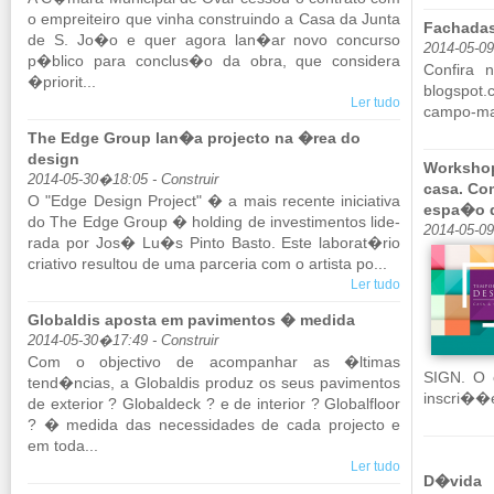
o em­prei­teiro que vinha cons­truindo a Casa da Junta
Fachadas
de S. Jo�o e quer agora lan�ar novo con­curso
2014-05-0
p�blico para con­clus�o da obra, que con­si­dera
Con­fira 
�pri­orit...
blogspot.​
Ler tudo
campo-mar
The Edge Group lan�a projecto na �rea do
design
Workshop
2014-05-30�18:05 - Construir
casa. Co
O "Edge De­sign Pro­ject" � a mais re­cente ini­ci­a­tiva
espa�o 
do The Edge Group � hol­ding de in­ves­ti­mentos li­de­
2014-05-0
rada por Jos� Lu�s Pinto Basto. Este la­borat�rio
cri­a­tivo re­sultou de uma par­ceria com o ar­tista po...
Ler tudo
Globaldis aposta em pavimentos � medida
2014-05-30�17:49 - Construir
Com o ob­jec­tivo de acom­pa­nhar as �ltimas
SIGN. O e
tend�ncias, a Glo­baldis produz os seus pa­vi­mentos
inscri��
de ex­te­rior ? Glo­bal­deck ? e de in­te­rior ? Glo­bal­floor
? � me­dida das ne­ces­si­dades de cada pro­jecto e
em toda...
Ler tudo
D�vida