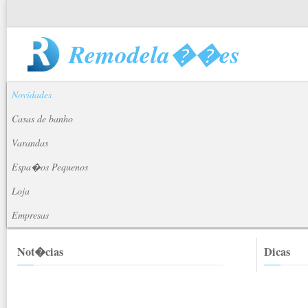
Remodela��es
Novidades
Casas de banho
Varandas
Espa�os Pequenos
Loja
Empresas
Not�cias
Dicas