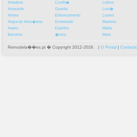
Amadora
Covilh�
Lisboa
Amarante
Guarda
Loul�
Amora
Entroncamento
Loures
Angra do Hero�smo
Ermesinde
Madeira
Aveiro
Espinho
Mafra
Barcelos
�vora
Maia
Remodela��es.pt � Copyright 2012-2026. . |
O Portal
|
Contact