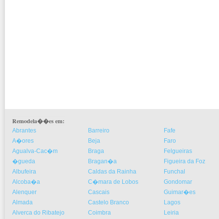
Remodela��es em:
Abrantes
Barreiro
Fafe
A�ores
Beja
Faro
Agualva-Cac�m
Braga
Felgueiras
�gueda
Bragan�a
Figueira da Foz
Albufeira
Caldas da Rainha
Funchal
Alcoba�a
C�mara de Lobos
Gondomar
Alenquer
Cascais
Guimar�es
Almada
Castelo Branco
Lagos
Alverca do Ribatejo
Coimbra
Leiria