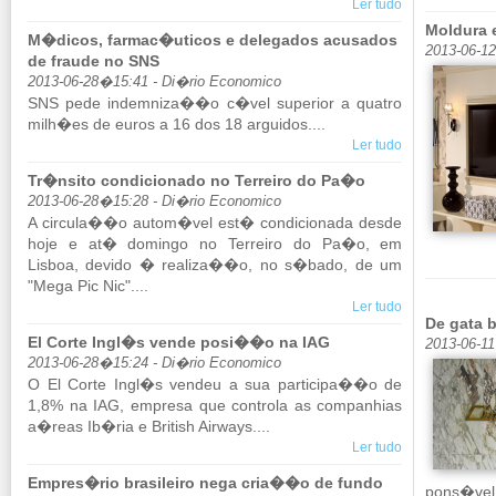
Ler tudo
Moldura 
M�dicos, farmac�uticos e delegados acusados
2013-06-1
de fraude no SNS
2013-06-28�15:41 - Di�rio Economico
SNS pede in­dem­niza��o c�vel su­pe­rior a quatro
milh�es de euros a 16 dos 18 ar­guidos....
Ler tudo
Tr�nsito condicionado no Terreiro do Pa�o
2013-06-28�15:28 - Di�rio Economico
A cir­cula��o autom�vel est� con­di­ci­o­nada desde
hoje e at� do­mingo no Ter­reiro do Pa�o, em
Lisboa, de­vido � re­a­liza��o, no s�bado, de um
"Mega Pic Nic"....
Ler tudo
De gata b
El Corte Ingl�s vende posi��o na IAG
2013-06-1
2013-06-28�15:24 - Di�rio Economico
O El Corte Ingl�s vendeu a sua par­ti­cipa��o de
1,8% na IAG, em­presa que con­trola as com­pa­nhias
a�reas Ib�ria e Bri­tish Airways....
Ler tudo
Empres�rio brasileiro nega cria��o de fundo
pons�vel