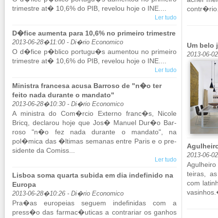
tri­mestre at� 10,6% do PIB, re­velou hoje o INE....
contr�rio.
Ler tudo
D�fice aumenta para 10,6% no primeiro trimestre
2013-06-28�11:00 - Di�rio Economico
Um belo j
O d�fice p�blico por­tugu�s au­mentou no pri­meiro
2013-06-02
tri­mestre at� 10,6% do PIB, re­velou hoje o INE....
Ler tudo
Ministra francesa acusa Barroso de "n�o ter
feito nada durante o mandato"
2013-06-28�10:30 - Di�rio Economico
A mi­nistra do Com�rcio Ex­terno franc�s, Ni­cole
Bricq, de­clarou hoje que Jos� Ma­nuel Dur�o Bar­
roso "n�o fez nada du­rante o man­dato", na
pol�mica das �ltimas se­manas entre Paris e o pre­
Agulheiro
si­dente da Co­miss...
2013-06-0
Ler tudo
Agu­lheir
teiras, a
Lisboa soma quarta subida em dia indefinido na
com la­tin
Europa
va­si­nhos
2013-06-28�10:26 - Di�rio Economico
Pra�as eu­ro­peias se­guem in­de­fi­nidas com a
press�o das farmac�uticas a con­tra­riar os ga­nhos