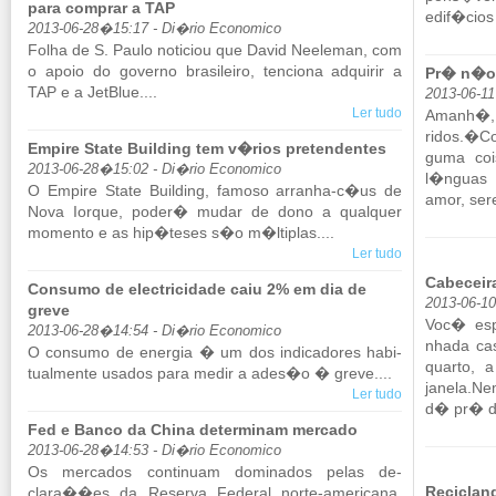
para comprar a TAP
edif�cios r
2013-06-28�15:17 - Di�rio Economico
Folha de S. Paulo no­ti­ciou que David Ne­e­leman, com
o apoio do go­verno bra­si­leiro, ten­ciona ad­quirir a
Pr� n�o 
TAP e a Jet­Blue....
2013-06-1
Ler tudo
Amanh�,
ridos.�Co
Empire State Building tem v�rios pretendentes
guma coi
2013-06-28�15:02 - Di�rio Economico
l�nguas 
O Em­pire State Buil­ding, fa­moso ar­ranha-c�us de
amor, sere
Nova Iorque, poder� mudar de dono a qual­quer
mo­mento e as hip�teses s�o m�lti­plas....
Ler tudo
Cabeceir
Consumo de electricidade caiu 2% em dia de
2013-06-1
greve
Voc� es­
2013-06-28�14:54 - Di�rio Economico
nhada ca
O con­sumo de energia � um dos in­di­ca­dores ha­bi­
quarto, 
tu­al­mente usados para medir a ades�o � greve....
janela.​N
Ler tudo
d� pr� de
Fed e Banco da China determinam mercado
2013-06-28�14:53 - Di�rio Economico
Os mer­cados con­ti­nuam do­mi­nados pelas de­
Reciclan
clara��es da Re­serva Fe­deral norte-ame­ri­cana,