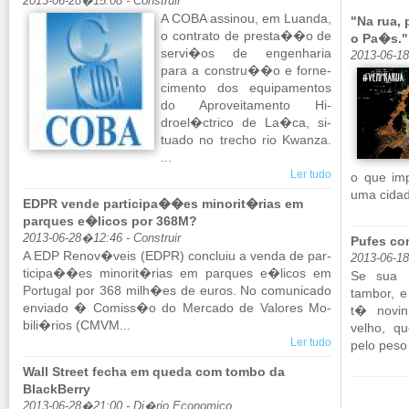
2013-06-28�15:08 - Construir
A COBA as­sinou, em Lu­anda,
"Na rua,
o con­trato de presta��o de
o Pa�s."
servi�os de en­ge­nharia
2013-06-1
para a constru��o e for­ne­
ci­mento dos equi­pa­mentos
do Apro­vei­ta­mento Hi­
droel�ctrico de La�ca, si­
tuado no trecho rio Kwanza.
...
Ler tudo
o que im
uma ci­dad
EDPR vende participa��es minorit�rias em
parques e�licos por 368M?
2013-06-28�12:46 - Construir
Pufes co
A EDP Renov�veis (EDPR) con­cluiu a venda de par­
2013-06-1
ti­cipa��es mi­norit�rias em par­ques e�licos em
Se sua m
Por­tugal por 368 milh�es de euros. No co­mu­ni­cado
tambor, 
en­viado � Co­miss�o do Mer­cado de Va­lores Mo­
t� no­vi
bili�rios (CMVM...
velho, q
Ler tudo
pelo peso 
Wall Street fecha em queda com tombo da
BlackBerry
2013-06-28�21:00 - Di�rio Economico