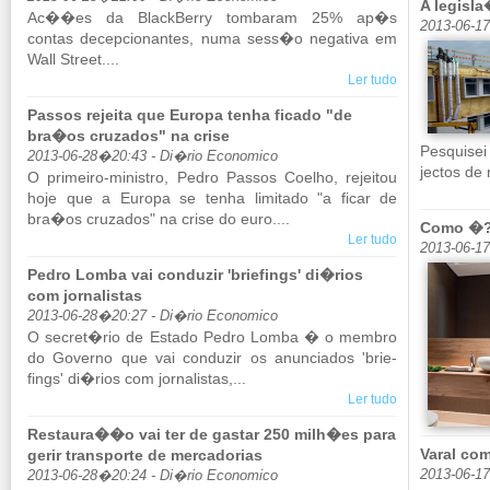
A legis
Ac��es da Black­Berry tom­baram 25% ap�s
2013-06-17
contas de­cep­ci­o­nantes, numa sess�o ne­ga­tiva em
Wall Street....
Ler tudo
Passos rejeita que Europa tenha ficado "de
bra�os cruzados" na crise
Pes­quisei
2013-06-28�20:43 - Di�rio Economico
jectos de 
O pri­meiro-mi­nistro, Pedro Passos Co­elho, re­jeitou
hoje que a Eu­ropa se tenha li­mi­tado "a ficar de
bra�os cru­zados" na crise do euro....
Como �?
Ler tudo
2013-06-17
Pedro Lomba vai conduzir 'briefings' di�rios
com jornalistas
2013-06-28�20:27 - Di�rio Economico
O se­cret�rio de Es­tado Pedro Lomba � o membro
do Go­verno que vai con­duzir os anun­ci­ados 'bri­e­
fings' di�rios com jor­na­listas,...
Ler tudo
Restaura��o vai ter de gastar 250 milh�es para
Varal com
gerir transporte de mercadorias
2013-06-1
2013-06-28�20:24 - Di�rio Economico