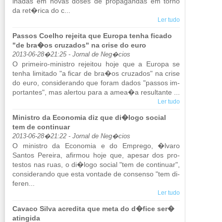
lhadas em novas doses de pro­pa­gandas em torno
da ret�rica do c...
Ler tudo
Passos Coelho rejeita que Europa tenha ficado
"de bra�os cruzados" na crise do euro
2013-06-28�21:25 - Jornal de Neg�cios
O pri­meiro-mi­nistro re­jeitou hoje que a Eu­ropa se
tenha li­mi­tado "a ficar de bra�os cru­zados" na crise
do euro, con­si­de­rando que foram dados "passos im­
por­tantes", mas alertou para a amea�a re­sul­tante ...
Ler tudo
Ministro da Economia diz que di�logo social
tem de continuar
2013-06-28�21:22 - Jornal de Neg�cios
O mi­nistro da Eco­nomia e do Em­prego, �lvaro
Santos Pe­reira, afirmou hoje que, apesar dos pro­
testos nas ruas, o di�logo so­cial "tem de con­ti­nuar",
con­si­de­rando que esta von­tade de con­senso "tem di­
feren...
Ler tudo
Cavaco Silva acredita que meta do d�fice ser�
atingida