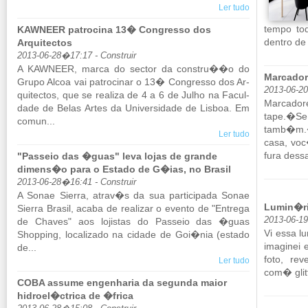
Ler tudo
tempo to
KAWNEER patrocina 13� Congresso dos
dentro de 
Arquitectos
2013-06-28�17:17 - Construir
A KAW­NEER, marca do sector da constru��o do
Marcador
Grupo Alcoa vai pa­tro­cinar o 13� Con­gresso dos Ar­
2013-06-2
qui­tectos, que se re­a­liza de 4 a 6 de Julho na Fa­cul­
Mar­ca­d
dade de Belas Artes da Uni­ver­si­dade de Lisboa. Em
tape.�Se 
comun...
tamb�m.�
Ler tudo
casa, voc
fura dessa
"Passeio das �guas" leva lojas de grande
dimens�o para o Estado de G�ias, no Brasil
2013-06-28�16:41 - Construir
A Sonae Si­erra, atrav�s da sua par­ti­ci­pada Sonae
Lumin�ri
Si­erra Brasil, acaba de re­a­lizar o evento de "En­trega
2013-06-1
de Chaves" aos lo­jistas do Pas­seio das �guas
Vi essa l
Shop­ping, lo­ca­li­zado na ci­dade de Goi�nia (es­tado
ima­ginei
de...
foto, re­
Ler tudo
com� glitt
COBA assume engenharia da segunda maior
hidroel�ctrica de �frica