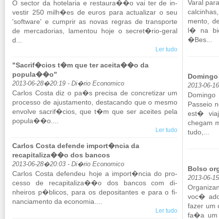
Varal par
O sector da ho­te­laria e res­taura��o vai ter de in­
cal­ci­nh
vestir 250 milh�es de euros para ac­tu­a­lizar o seu
mento, de
'software' e cum­prir as novas re­gras de trans­porte
l� na bi­c
de mer­ca­do­rias, la­mentou hoje o se­cret�rio-geral
�Bes...
d...
Ler tudo
"Sacrif�cios t�m que ter aceita��o da
popula��o"
Domingo 
2013-06-28�20:19 - Di�rio Economico
2013-06-1
Carlos Costa diz o pa�s pre­cisa de con­cre­tizar um
Do­mingo 
pro­cesso de ajus­ta­mento, des­ta­cando que o mesmo
Passeio 
en­volve sa­crif�cios, que t�m que ser aceites pela
est� vi­a
po­pula��o....
chegam mu
Ler tudo
tudo,...
Carlos Costa defende import�ncia da
recapitaliza��o dos bancos
2013-06-28�20:03 - Di�rio Economico
Bolso or
Carlos Costa de­fendeu hoje a im­port�ncia do pro­
2013-06-1
cesso de re­ca­pi­ta­liza��o dos bancos com di­
Or­ga­ni­
nheiros p�blicos, para os de­po­si­tantes e para o fi­
voc� ador
nan­ci­a­mento da eco­nomia....
fazer um 
Ler tudo
fa�a um 