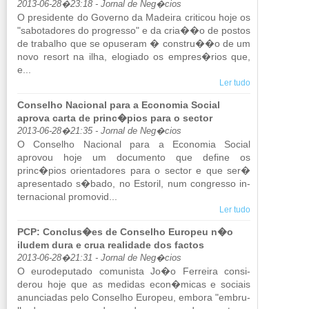
2013-06-28�23:18 - Jornal de Neg�cios
O pre­si­dente do Go­verno da Ma­deira cri­ticou hoje os
"sa­bo­ta­dores do pro­gresso" e da cria��o de postos
de tra­balho que se opu­seram � constru��o de um
novo re­sort na ilha, elo­giado os em­pres�rios que,
e...
Ler tudo
Conselho Nacional para a Economia Social
aprova carta de princ�pios para o sector
2013-06-28�21:35 - Jornal de Neg�cios
O Con­selho Na­ci­onal para a Eco­nomia So­cial
aprovou hoje um do­cu­mento que de­fine os
princ�pios ori­en­ta­dores para o sector e que ser�
apre­sen­tado s�bado, no Es­toril, num con­gresso in­
ter­na­ci­onal pro­movid...
Ler tudo
PCP: Conclus�es de Conselho Europeu n�o
iludem dura e crua realidade dos factos
2013-06-28�21:31 - Jornal de Neg�cios
O eu­ro­de­pu­tado co­mu­nista Jo�o Fer­reira con­si­
derou hoje que as me­didas econ�micas e so­ciais
anun­ci­adas pelo Con­selho Eu­ropeu, em­bora "em­bru­