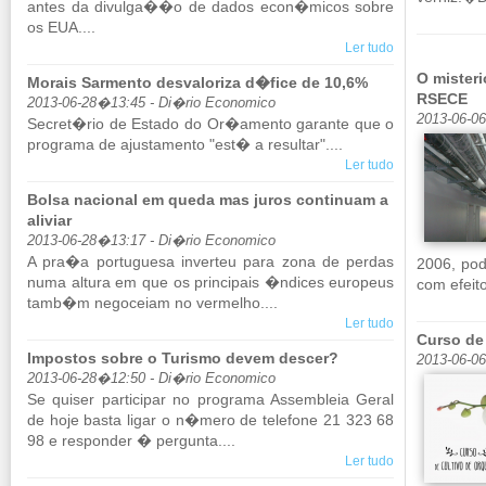
antes da di­vulga��o de dados econ�micos sobre
os EUA....
Ler tudo
O mister
Morais Sarmento desvaloriza d�fice de 10,6%
RSECE
2013-06-28�13:45 - Di�rio Economico
2013-06-06
Se­cret�rio de Es­tado do Or�amento ga­rante que o
pro­grama de ajus­ta­mento "est� a re­sultar"....
Ler tudo
Bolsa nacional em queda mas juros continuam a
aliviar
2013-06-28�13:17 - Di�rio Economico
A pra�a por­tu­guesa in­verteu para zona de perdas
2006, pod
numa al­tura em que os prin­ci­pais �ndices eu­ro­peus
com efeito
tamb�m ne­go­ceiam no ver­melho....
Ler tudo
Curso de
Impostos sobre o Turismo devem descer?
2013-06-0
2013-06-28�12:50 - Di�rio Economico
Se quiser par­ti­cipar no pro­grama As­sem­bleia Geral
de hoje basta ligar o n�mero de te­le­fone 21 323 68
98 e res­ponder � per­gunta....
Ler tudo