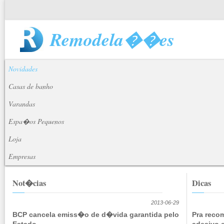
Remodela��es
Novidades
Casas de banho
Varandas
Espa�os Pequenos
Loja
Empresas
Not�cias
Dicas
2013-06-29
BCP cancela emiss�o de d�vida garantida pelo
Pra reco