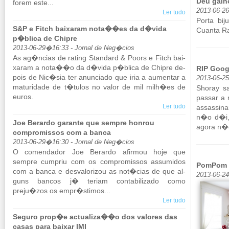
Deu galh
forem este...
2013-06-2
Ler tudo
Porta bi­
S&P e Fitch baixaram nota��es da d�vida
Cu­anta R
p�blica de Chipre
2013-06-29�16:33 - Jornal de Neg�cios
As ag�ncias de ra­ting Stan­dard & Poors e Fitch bai­
xaram a nota��o da d�vida p�blica de Chipre de­
RIP Goog
pois de Nic�sia ter anun­ciado que iria a au­mentar a
2013-06-2
ma­tu­ri­dade de t�tulos no valor de mil milh�es de
Shoray s
euros.
passar a
Ler tudo
as­sas­si
n�o d�i,
Joe Berardo garante que sempre honrou
agora n�o
compromissos com a banca
2013-06-29�16:30 - Jornal de Neg�cios
O co­men­dador Joe Be­rardo afirmou hoje que
sempre cum­priu com os com­pro­missos as­su­midos
PomPom 
com a banca e des­va­lo­rizou as not�cias de que al­
2013-06-24
guns bancos j� te­riam con­ta­bi­li­zado como
preju�zos os empr�stimos...
Ler tudo
Seguro prop�e actualiza��o dos valores das
casas para baixar IMI