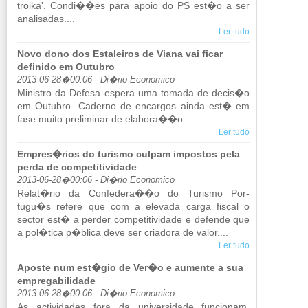
troika'. Condi��es para apoio do PS est�o a ser
ana­li­sadas....
Ler tudo
Novo dono dos Estaleiros de Viana vai ficar
definido em Outubro
2013-06-28�00:06 - Di�rio Economico
Mi­nistro da De­fesa es­pera uma to­mada de decis�o
em Ou­tubro. Ca­derno de en­cargos ainda est� em
fase muito pre­li­minar de ela­bora��o....
Ler tudo
Empres�rios do turismo culpam impostos pela
perda de competitividade
2013-06-28�00:06 - Di�rio Economico
Relat�rio da Con­fe­dera��o do Tu­rismo Por­
tugu�s re­fere que com a ele­vada carga fiscal o
sector est� a perder com­pe­ti­ti­vi­dade e de­fende que
a pol�tica p�blica deve ser cri­a­dora de valor....
Ler tudo
Aposte num est�gio de Ver�o e aumente a sua
empregabilidade
2013-06-28�00:06 - Di�rio Economico
As ac­ti­vi­dades fora da uni­ver­si­dade fun­ci­onam,