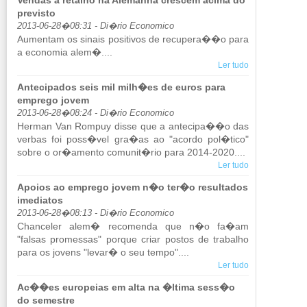
Vendas a retalho na Alemanha crescem acima do
previsto
2013-06-28�08:31 - Di�rio Economico
Au­mentam os si­nais po­si­tivos de re­cu­pera��o para
a eco­nomia alem�....
Ler tudo
Antecipados seis mil milh�es de euros para
emprego jovem
2013-06-28�08:24 - Di�rio Economico
Herman Van Rompuy disse que a an­te­cipa��o das
verbas foi poss�vel gra�as ao "acordo pol�tico"
sobre o or�amento co­munit�rio para 2014-2020....
Ler tudo
Apoios ao emprego jovem n�o ter�o resultados
imediatos
2013-06-28�08:13 - Di�rio Economico
Chan­celer alem� re­co­menda que n�o fa�am
"falsas pro­messas" porque criar postos de tra­balho
para os jo­vens "levar� o seu tempo"....
Ler tudo
Ac��es europeias em alta na �ltima sess�o
do semestre