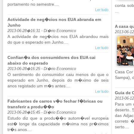
por­ta­mento no se­mestre....
conta sob
Ler tudo
...
Actividade de neg�cios nos EUA abranda em
Junho
A casa q
2013-06-28�16:31 - Di�rio Economico
2013-06-1
A ac­ti­vi­dade de neg�cios nos EUA abrandou mais
do que o es­pe­rado em Junho....
Ler tudo
Confian�a dos consumidores dos EUA cai
abaixo do esperado
2013-06-28�16:25 - Di�rio Economico
Casa Cor 
O sen­ti­mento do con­su­midor caiu menos do que o
Sampa), d
es­pe­rado em Junho, de­pois do m�ximo de seis
anos re­gis­tado um m�s antes....
Ler tudo
Guia de 
2013-06-1
Fabricantes de carros v�o fechar f�bricas ou
Para um c
transferir a produ��o
de­serto.
2013-06-28�15:45 - Di�rio Economico
das Adjac
Es­tudo diz que a produ��o autom�vel eu­ro­peia
cor­reto
est� longe da ca­pa­ci­dade m�xima nos pr�ximos
serto....
tr�s anos....