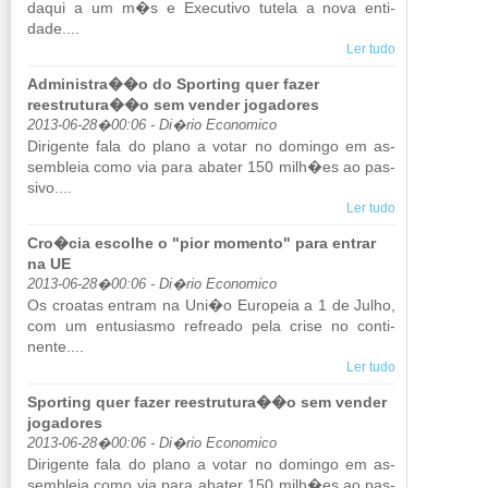
daqui a um m�s e Exe­cu­tivo tu­tela a nova en­ti­
dade....
Ler tudo
Administra��o do Sporting quer fazer
reestrutura��o sem vender jogadores
2013-06-28�00:06 - Di�rio Economico
Di­ri­gente fala do plano a votar no do­mingo em as­
sem­bleia como via para abater 150 milh�es ao pas­
sivo....
Ler tudo
Cro�cia escolhe o "pior momento" para entrar
na UE
2013-06-28�00:06 - Di�rio Economico
Os cro­atas en­tram na Uni�o Eu­ro­peia a 1 de Julho,
com um en­tu­si­asmo re­freado pela crise no con­ti­
nente....
Ler tudo
Sporting quer fazer reestrutura��o sem vender
jogadores
2013-06-28�00:06 - Di�rio Economico
Di­ri­gente fala do plano a votar no do­mingo em as­
sem­bleia como via para abater 150 milh�es ao pas­