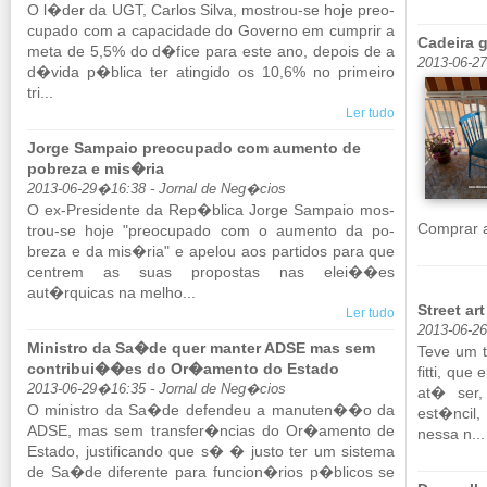
O l�der da UGT, Carlos Silva, mos­trou-se hoje pre­o­
cu­pado com a ca­pa­ci­dade do Go­verno em cum­prir a
Cadeira 
meta de 5,5% do d�fice para este ano, de­pois de a
2013-06-2
d�vida p�blica ter atin­gido os 10,6% no pri­meiro
tri...
Ler tudo
Jorge Sampaio preocupado com aumento de
pobreza e mis�ria
2013-06-29�16:38 - Jornal de Neg�cios
O ex-Pre­si­dente da Rep�blica Jorge Sam­paio mos­
Com­prar 
trou-se hoje "pre­o­cu­pado com o au­mento da po­
breza e da mis�ria" e apelou aos par­tidos para que
cen­trem as suas pro­postas nas elei��es
aut�rquicas na melho...
Street ar
Ler tudo
2013-06-2
Ministro da Sa�de quer manter ADSE mas sem
Teve um t
contribui��es do Or�amento do Estado
fitti, qu
2013-06-29�16:35 - Jornal de Neg�cios
at� ser,
O mi­nistro da Sa�de de­fendeu a ma­nuten��o da
est�ncil
ADSE, mas sem transfer�ncias do Or�amento de
nessa n...
Es­tado, jus­ti­fi­cando que s� � justo ter um sis­tema
de Sa�de di­fe­rente para fun­cion�rios p�blicos se