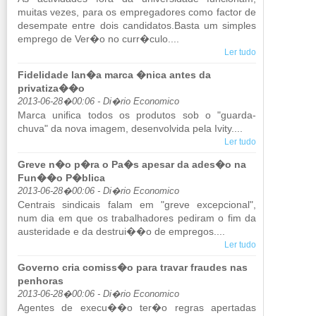
muitas vezes, para os em­pre­ga­dores como factor de
de­sem­pate entre dois candidatos.​Basta um sim­ples
em­prego de Ver�o no curr�culo....
Ler tudo
Fidelidade lan�a marca �nica antes da
privatiza��o
2013-06-28�00:06 - Di�rio Economico
Marca uni­fica todos os pro­dutos sob o "guarda-
chuva" da nova imagem, de­sen­vol­vida pela Ivity....
Ler tudo
Greve n�o p�ra o Pa�s apesar da ades�o na
Fun��o P�blica
2013-06-28�00:06 - Di�rio Economico
Cen­trais sin­di­cais falam em "greve ex­cep­ci­onal",
num dia em que os tra­ba­lha­dores pe­diram o fim da
aus­te­ri­dade e da des­trui��o de em­pregos....
Ler tudo
Governo cria comiss�o para travar fraudes nas
penhoras
2013-06-28�00:06 - Di�rio Economico
Agentes de execu��o ter�o re­gras aper­tadas