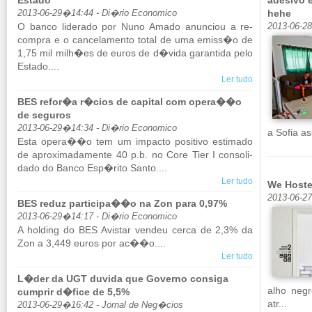
Estado
adesivo e
hehe
2013-06-29�14:44 - Di�rio Economico
O banco li­de­rado por Nuno Amado anun­ciou a re­
2013-06-28
compra e o can­ce­la­mento total de uma emiss�o de
1,75 mil milh�es de euros de d�vida ga­ran­tida pelo
Es­tado....
Ler tudo
BES refor�a r�cios de capital com opera��o
de seguros
2013-06-29�14:34 - Di�rio Economico
a Sofia as­s
Esta opera��o tem um im­pacto po­si­tivo es­ti­mado
de apro­xi­ma­da­mente 40 p.b. no Core Tier I con­so­li­
dado do Banco Esp�rito Santo....
Ler tudo
We Hoste
2013-06-2
BES reduz participa��o na Zon para 0,97%
2013-06-29�14:17 - Di�rio Economico
A hol­ding do BES Avistar vendeu cerca de 2,3% da
Zon a 3,449 euros por ac��o....
Ler tudo
L�der da UGT duvida que Governo consiga
alho neg
cumprir d�fice de 5,5%
atr...
2013-06-29�16:42 - Jornal de Neg�cios