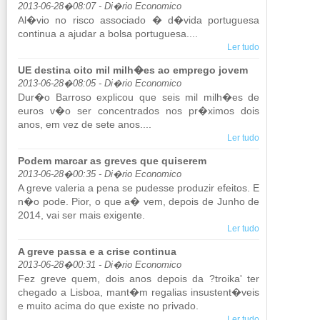
2013-06-28�08:07 - Di�rio Economico
Al�vio no risco as­so­ciado � d�vida por­tu­guesa
con­tinua a ajudar a bolsa por­tu­guesa....
Ler tudo
UE destina oito mil milh�es ao emprego jovem
2013-06-28�08:05 - Di�rio Economico
Dur�o Bar­roso ex­plicou que seis mil milh�es de
euros v�o ser con­cen­trados nos pr�ximos dois
anos, em vez de sete anos....
Ler tudo
Podem marcar as greves que quiserem
2013-06-28�00:35 - Di�rio Economico
A greve va­leria a pena se pu­desse pro­duzir efeitos. E
n�o pode. Pior, o que a� vem, de­pois de Junho de
2014, vai ser mais exi­gente.
Ler tudo
A greve passa e a crise continua
2013-06-28�00:31 - Di�rio Economico
Fez greve quem, dois anos de­pois da ?troika' ter
che­gado a Lisboa, mant�m re­ga­lias in­sus­tent�veis
e muito acima do que existe no pri­vado.
Ler tudo