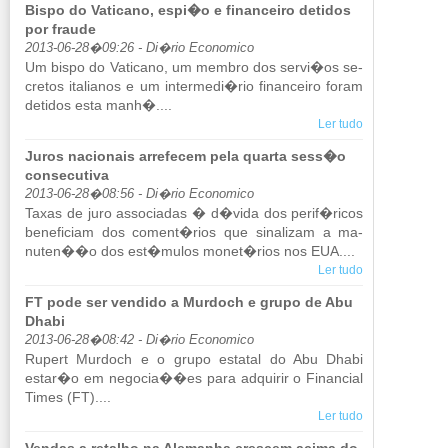
Bispo do Vaticano, espi�o e financeiro detidos
por fraude
2013-06-28�09:26 - Di�rio Economico
Um bispo do Va­ti­cano, um membro dos servi�os se­
cretos ita­li­anos e um in­ter­medi�rio fi­nan­ceiro foram
de­tidos esta manh�....
Ler tudo
Juros nacionais arrefecem pela quarta sess�o
consecutiva
2013-06-28�08:56 - Di�rio Economico
Taxas de juro as­so­ci­adas � d�vida dos perif�ricos
be­ne­fi­ciam dos co­ment�rios que si­na­lizam a ma­
nuten��o dos est�mulos monet�rios nos EUA....
Ler tudo
FT pode ser vendido a Murdoch e grupo de Abu
Dhabi
2013-06-28�08:42 - Di�rio Economico
Ru­pert Mur­doch e o grupo es­tatal do Abu Dhabi
estar�o em ne­gocia��es para ad­quirir o Fi­nan­cial
Times (FT)....
Ler tudo