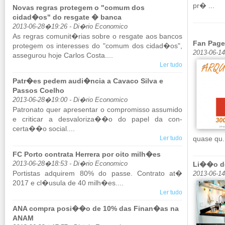
pr� ...
Novas regras protegem o "comum dos
cidad�os" do resgate � banca
2013-06-28�19:26 - Di�rio Economico
As re­gras co­munit�rias sobre o res­gate aos bancos
Fan Pag
pro­tegem os in­te­resses do "comum dos cidad�os",
2013-06-14
as­se­gurou hoje Carlos Costa....
Ler tudo
Patr�es pedem audi�ncia a Cavaco Silva e
Passos Coelho
2013-06-28�19:00 - Di�rio Economico
Pa­tro­nato quer apre­sentar o com­pro­misso as­su­mido
e cri­ticar a des­va­lo­riza��o do papel da con­
certa��o so­cial....
Ler tudo
quase qu.
FC Porto contrata Herrera por oito milh�es
2013-06-28�18:53 - Di�rio Economico
Li��o de
Por­tistas ad­quirem 80% do passe. Con­trato at�
2013-06-1
2017 e cl�usula de 40 milh�es....
Ler tudo
ANA compra posi��o de 10% das Finan�as na
ANAM