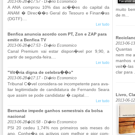
2013-06-28�17:57 - Di�rio Economico
A ANA com­prou 10% das ac��es do ca­pital da
muito be
ANAM � Direc��o Geral do Te­souro e Finan�as
de m...
(DGTF)....
Ler tudo
Benfica anuncia acordo com PT, Zon e ZAP para
Reciclan
emitir a Benfica TV
2013-06-1
2013-06-28�17:53 - Di�rio Economico
Quantas 
Canal Pre­mium vai estar dispon�vel por 9,90, a
nem me at
partir de se­gunda-feira....
ma­nhos 
Ler tudo
veit�-las 
clar para .
"Vit�ria digna de celebra��o"
2013-06-28�17:17 - Di�rio Economico
Tri­bunal C�vel con­si­dera-se in­com­pe­tente para ava­
liar le­gi­ti­mi­dade de can­di­da­tura de Fer­nando Seara
Livro, Cl
que assim se pode can­di­datar � ca­pital....
2013-06-1
Ler tudo
Bernanke impede ganhos semestrais da bolsa
nacional
2013-06-28�16:58 - Di�rio Economico
PSI 20 cedeu 1,74% nos pri­meiros seis meses do
ano. Conhe�a os ac­tivos com me­lhor e pior com­