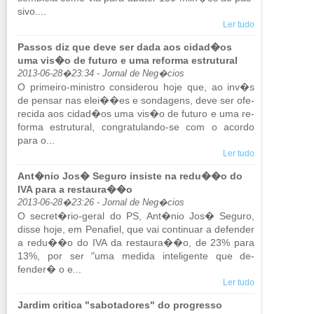
sivo....
Ler tudo
Passos diz que deve ser dada aos cidad�os
uma vis�o de futuro e uma reforma estrutural
2013-06-28�23:34 - Jornal de Neg�cios
O pri­meiro-mi­nistro con­si­derou hoje que, ao inv�s
de pensar nas elei��es e son­da­gens, deve ser ofe­
re­cida aos cidad�os uma vis�o de fu­turo e uma re­
forma es­tru­tural, con­gra­tu­lando-se com o acordo
para o...
Ler tudo
Ant�nio Jos� Seguro insiste na redu��o do
IVA para a restaura��o
2013-06-28�23:26 - Jornal de Neg�cios
O se­cret�rio-geral do PS, Ant�nio Jos� Se­guro,
disse hoje, em Pe­na­fiel, que vai con­ti­nuar a de­fender
a redu��o do IVA da res­taura��o, de 23% para
13%, por ser "uma me­dida in­te­li­gente que de­
fender� o e...
Ler tudo
Jardim critica "sabotadores" do progresso