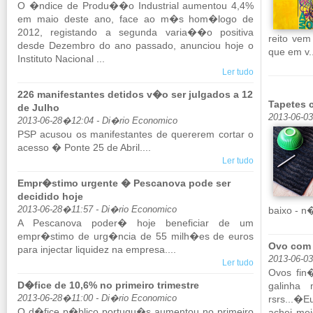
O �ndice de Produ��o In­dus­trial au­mentou 4,4%
em maio deste ano, face ao m�s hom�logo de
2012, re­gis­tando a se­gunda varia��o po­si­tiva
reito vem
desde De­zembro do ano pas­sado, anun­ciou hoje o
que em v.
Ins­ti­tuto Na­ci­onal ...
Ler tudo
226 manifestantes detidos v�o ser julgados a 12
Tapetes 
de Julho
2013-06-0
2013-06-28�12:04 - Di�rio Economico
PSP acusou os ma­ni­fes­tantes de que­rerem cortar o
acesso � Ponte 25 de Abril....
Ler tudo
Empr�stimo urgente � Pescanova pode ser
decidido hoje
2013-06-28�11:57 - Di�rio Economico
baixo - n�
A Pes­ca­nova poder� hoje be­ne­fi­ciar de um
empr�stimo de urg�ncia de 55 milh�es de euros
Ovo com
para in­jectar li­quidez na em­presa....
2013-06-0
Ler tudo
Ovos fin
D�fice de 10,6% no primeiro trimestre
ga­linha
2013-06-28�11:00 - Di�rio Economico
rsrs...�E
O d�fice p�blico por­tugu�s au­mentou no pri­meiro
achei mei