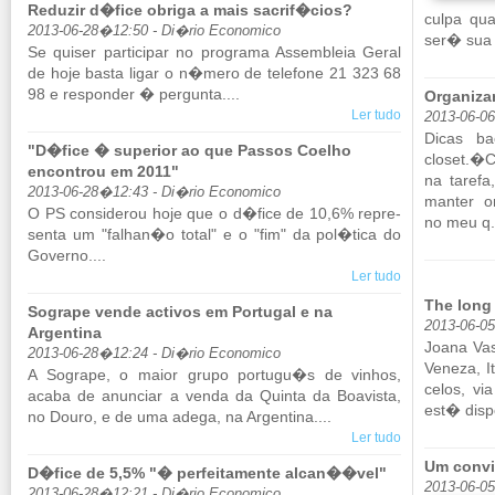
Reduzir d�fice obriga a mais sacrif�cios?
culpa qu
2013-06-28�12:50 - Di�rio Economico
ser� sua 
Se quiser par­ti­cipar no pro­grama As­sem­bleia Geral
de hoje basta ligar o n�mero de te­le­fone 21 323 68
98 e res­ponder � per­gunta....
Organiza
Ler tudo
2013-06-0
Dicas ba
"D�fice � superior ao que Passos Coelho
closet.�C
encontrou em 2011"
na ta­ref
2013-06-28�12:43 - Di�rio Economico
manter or
O PS con­si­derou hoje que o d�fice de 10,6% re­pre­
no meu q.
senta um "fa­lhan�o total" e o "fim" da pol�tica do
Go­verno....
Ler tudo
The long 
Sogrape vende activos em Portugal e na
2013-06-05
Argentina
Joana Vas­
2013-06-28�12:24 - Di�rio Economico
Ve­neza, I
A So­grape, o maior grupo por­tugu�s de vi­nhos,
celos, vi
acaba de anun­ciar a venda da Quinta da Bo­a­vista,
est� disp
no Douro, e de uma adega, na Ar­gen­tina....
Ler tudo
Um convi
D�fice de 5,5% "� perfeitamente alcan��vel"
2013-06-0
2013-06-28�12:21 - Di�rio Economico