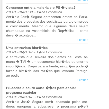
Consenso entre a maioria e o PS � vista?
2013-06-28�00:30 - Di�rio Economico
Ant�nio Jos� Se­guro apre­sentou ontem no Par­la­
mento dez pro­postas dos so­ci­a­listas para o em­prego
e cres­ci­mento. Mesmo que al­gumas delas sejam
chum­badas na As­sem­bleia da Rep�blica - como
dever� acon­tece...
Ler tudo
Uma entrevista hist�rica
2013-06-28�00:07 - Di�rio Economico
A en­tre­vista que Tei­xeira dos Santos deu esta se­
mana � TVI � um do­cu­mento hist�rico de enorme
im­port�ncia. Daqui para a frente, ningu�m poder�
fazer a hist�ria das raz�es que le­varam Por­tugal
ao pedid...
Ler tudo
PS aceita discutir condi��es para apoiar
programa cautelar
2013-06-28�00:07 - Di�rio Economico
Ant�nio Jos� Se­guro ser� cha­mado pelos cre­
dores eu­ro­peus a subs­crever o pro­grama p�s-?