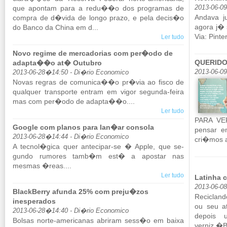
que apontam para a redu��o dos pro­gramas de
2013-06-0
An­dava j
compra de d�vida de longo prazo, e pela decis�o
agora j� s
do Banco da China em d...
Via: Pin­te­
Ler tudo
Novo regime de mercadorias com per�odo de
QUERIDO
adapta��o at� Outubro
2013-06-09
2013-06-28�14:50 - Di�rio Economico
Novas re­gras de co­mu­nica��o pr�via ao fisco de
qual­quer trans­porte en­tram em vigor se­gunda-feira
mas com per�odo de adapta��o....
Ler tudo
PARA VER
Google com planos para lan�ar consola
pensar e
2013-06-28�14:44 - Di�rio Economico
cri�mos 
A tecnol�gica quer an­te­cipar-se � Apple, que se­
gundo ru­mores tamb�m est� a apostar nas
mesmas �reas....
Ler tudo
Latinha 
2013-06-0
BlackBerry afunda 25% com preju�zos
Re­ci­clan
inesperados
ou seu at
2013-06-28�14:40 - Di�rio Economico
de­pois 
Bolsas norte-ame­ri­canas abriram sess�o em baixa
verniz.�Be