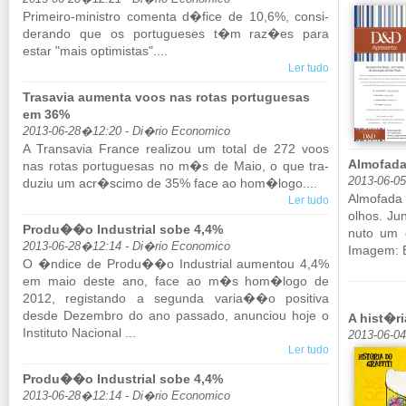
Pri­meiro-mi­nistro co­menta d�fice de 10,6%, con­si­
de­rando que os por­tu­gueses t�m raz�es para
estar "mais op­ti­mistas"....
Ler tudo
Trasavia aumenta voos nas rotas portuguesas
em 36%
2013-06-28�12:20 - Di�rio Economico
A Tran­savia France re­a­lizou um total de 272 voos
Almofada
nas rotas por­tu­guesas no m�s de Maio, o que tra­
2013-06-0
duziu um acr�scimo de 35% face ao hom�logo....
Al­mo­fad
Ler tudo
olhos. Jun
Produ��o Industrial sobe 4,4%
nuto um d
2013-06-28�12:14 - Di�rio Economico
Imagem: 
O �ndice de Produ��o In­dus­trial au­mentou 4,4%
em maio deste ano, face ao m�s hom�logo de
2012, re­gis­tando a se­gunda varia��o po­si­tiva
desde De­zembro do ano pas­sado, anun­ciou hoje o
A hist�ri
Ins­ti­tuto Na­ci­onal ...
2013-06-0
Ler tudo
Produ��o Industrial sobe 4,4%
2013-06-28�12:14 - Di�rio Economico