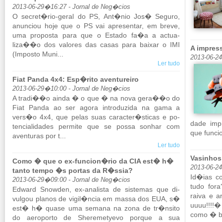
2013-06-29�16:27 - Jornal de Neg�cios
O se­cret�rio-geral do PS, Ant�nio Jos� Se­guro,
anun­ciou hoje que o PS vai apre­sentar, em breve,
uma pro­posta para que o Es­tado fa�a a ac­tu­a­
liza��o dos va­lores das casas para baixar o IMI
A impres
(Im­posto Muni...
2013-06-2
Ler tudo
Fiat Panda 4x4: Esp�rito aventureiro
2013-06-29�10:00 - Jornal de Neg�cios
A tradi��o ainda � o que � na nova gera��o do
Fiat Panda ao ser agora in­tro­du­zida na gama a
vers�o 4x4, que pelas suas ca­racter�sticas e po­
dade im­
ten­ci­a­li­dades per­mite que se possa so­nhar com
que fun­ci
aven­turas por t...
Ler tudo
Vasinhos
Como � que o ex-funcion�rio da CIA est� h�
2013-06-2
tanto tempo �s portas da R�ssia?
Id�ias co
2013-06-29�09:00 - Jornal de Neg�cios
tudo for
Edward Snowden, ex-ana­lista de sis­temas que di­
raiva e a
vulgou planos de vigil�ncia em massa dos EUA, s�
uuuu!!!
est� h� quase uma se­mana na zona de tr�nsito
como � b
do ae­ro­porto de She­re­metyevo porque a sua