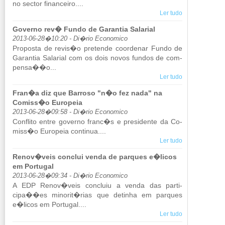
no sector fi­nan­ceiro....
Ler tudo
Governo rev� Fundo de Garantia Salarial
2013-06-28�10:20 - Di�rio Economico
Pro­posta de revis�o pre­tende co­or­denar Fundo de
Ga­rantia Sa­la­rial com os dois novos fundos de com­
pensa��o...
Ler tudo
Fran�a diz que Barroso "n�o fez nada" na
Comiss�o Europeia
2013-06-28�09:58 - Di�rio Economico
Con­flito entre go­verno franc�s e pre­si­dente da Co­
miss�o Eu­ro­peia con­tinua....
Ler tudo
Renov�veis conclui venda de parques e�licos
em Portugal
2013-06-28�09:34 - Di�rio Economico
A EDP Renov�veis con­cluiu a venda das par­ti­
cipa��es mi­norit�rias que de­tinha em par­ques
e�licos em Por­tugal....
Ler tudo