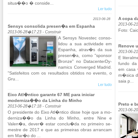
situa��o � con­side...
Ler tudo
A copa 
2013-06-28
2013-06-2
Sensys consolida presen�a em Espanha
Foto: Caio
2013-06-28�17:23 - Construir
A Sensys No­vestec con­so­
lidou a sua ac­ti­vi­dade em
Renove u
Es­panha, atrav�s da sua
2013-06-2
presen�a, como "sponsor
E literal
Bronze" no Da­ta­cen­terDy­
fundo da 
na­mics Con­verged Ma­drid.
em casa v
"Sa­tis­feitos com os re­sul­tados ob­tidos no evento, o
m�sica do
Gru...
saia p...
Ler tudo
Eixo Atl�ntico garante 67 ME para iniciar
moderniza��o da Linha do Minho
Preto e 
2013-06-28�17:18 - Construir
2013-06-2
O pre­si­dente do Eixo Atl�ntico disse hoje que a mo­
der­niza��o da Linha do Minho, entre Nine e
Valen�a, dever� estar conclu�da no pri­meiro se­
mestre de 2017 e que as pri­meiras obras ar­rancam
em Mar�o do ...