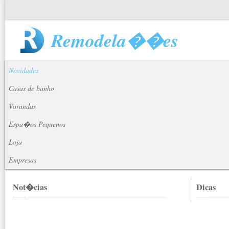
Remodela��es
Novidades
Casas de banho
Varandas
Espa�os Pequenos
Loja
Empresas
Not�cias
Dicas