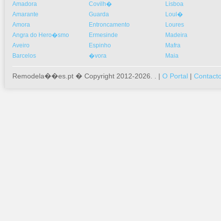
Amadora
Covilh�
Lisboa
Amarante
Guarda
Loul�
Amora
Entroncamento
Loures
Angra do Hero�smo
Ermesinde
Madeira
Aveiro
Espinho
Mafra
Barcelos
�vora
Maia
Remodela��es.pt � Copyright 2012-2026. . |
O Portal
|
Contact