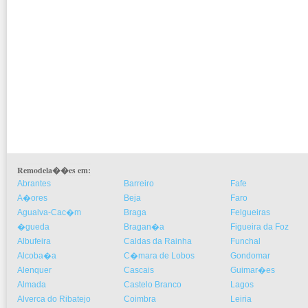
Remodela��es em:
Abrantes
Barreiro
Fafe
A�ores
Beja
Faro
Agualva-Cac�m
Braga
Felgueiras
�gueda
Bragan�a
Figueira da Foz
Albufeira
Caldas da Rainha
Funchal
Alcoba�a
C�mara de Lobos
Gondomar
Alenquer
Cascais
Guimar�es
Almada
Castelo Branco
Lagos
Alverca do Ribatejo
Coimbra
Leiria