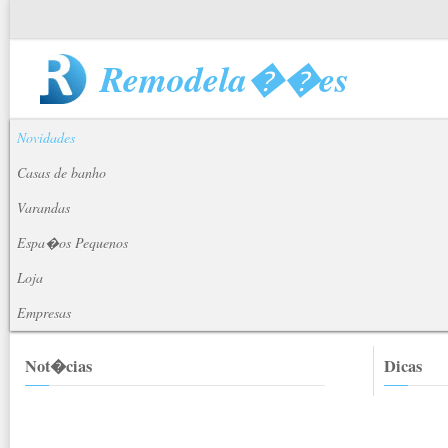
Remodela��es
Novidades
Casas de banho
Varandas
Espa�os Pequenos
Loja
Empresas
Not�cias
Dicas