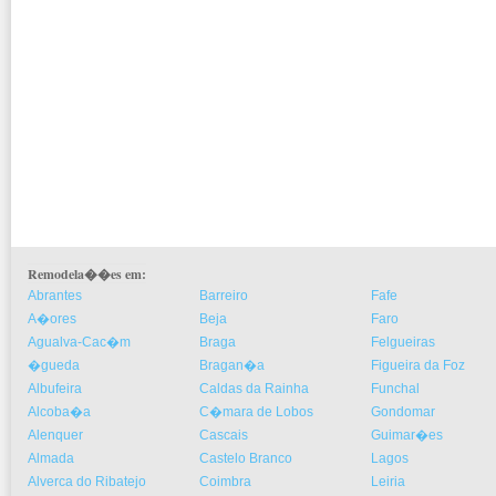
Remodela��es em:
Abrantes
Barreiro
Fafe
A�ores
Beja
Faro
Agualva-Cac�m
Braga
Felgueiras
�gueda
Bragan�a
Figueira da Foz
Albufeira
Caldas da Rainha
Funchal
Alcoba�a
C�mara de Lobos
Gondomar
Alenquer
Cascais
Guimar�es
Almada
Castelo Branco
Lagos
Alverca do Ribatejo
Coimbra
Leiria