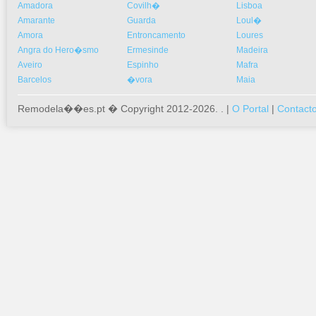
Amadora
Covilh�
Lisboa
Amarante
Guarda
Loul�
Amora
Entroncamento
Loures
Angra do Hero�smo
Ermesinde
Madeira
Aveiro
Espinho
Mafra
Barcelos
�vora
Maia
Remodela��es.pt � Copyright 2012-2026. . |
O Portal
|
Contact