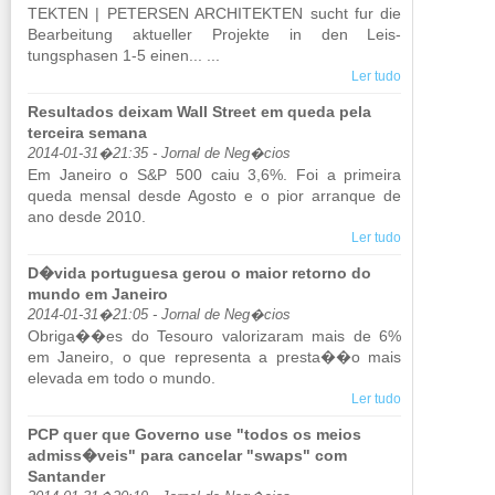
TEKTEN | PE­TERSEN AR­CHI­TEKTEN sucht fur die
Be­ar­bei­tung ak­tu­eller Pro­jekte in den Leis­
tungsphasen 1-5 einen... ...
Ler tudo
Resultados deixam Wall Street em queda pela
terceira semana
2014-01-31�21:35 - Jornal de Neg�cios
Em Ja­neiro o S&P 500 caiu 3,6%. Foi a pri­meira
queda mensal desde Agosto e o pior ar­ranque de
ano desde 2010.
Ler tudo
D�vida portuguesa gerou o maior retorno do
mundo em Janeiro
2014-01-31�21:05 - Jornal de Neg�cios
Obriga��es do Te­souro va­lo­ri­zaram mais de 6%
em Ja­neiro, o que re­pre­senta a presta��o mais
ele­vada em todo o mundo.
Ler tudo
PCP quer que Governo use "todos os meios
admiss�veis" para cancelar "swaps" com
Santander