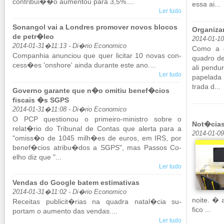
con­tribui��o au­mentou para 3,5%....
essa ai...
Ler tudo
Sonangol vai a Londres promover novos blocos
Organiza
de petr�leo
2014-01-1
2014-01-31�11:13 - Di�rio Economico
Como a g
Com­pa­nhia anun­ciou que quer li­citar 10 novas con­
quadro de
cess�es 'onshore' ainda du­rante este ano....
ali pen­du
Ler tudo
pa­pe­lad
trada d...
Governo garante que n�o omitiu benef�cios
fiscais �s SGPS
2014-01-31�11:08 - Di�rio Economico
O PCP ques­ti­onou o pri­meiro-mi­nistro sobre o
Not�cias
relat�rio do Tri­bunal de Contas que alerta para a
2014-01-0
"omiss�o de 1045 milh�es de euros, em IRS, por
benef�cios atribu�dos a SGPS", mas Passos Co­
elho diz que "...
Ler tudo
Vendas do Google batem estimativas
2014-01-31�11:02 - Di�rio Economico
noite. � 
Re­ceitas pu­blicit�rias na quadra natal�cia su­
fico ...
portam o au­mento das vendas....
Ler tudo