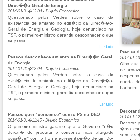
Direc��o-Geral de Energia
2014-01-31�12:04 - Di�rio Economico
Ques­ti­o­nado pelos Verdes sobre o caso da
exist�ncia de ami­anto no edif�cio da Direc��o-
Geral de Energia e Ge­o­logia, hoje de­nun­ciado na
TSF, o pri­meiro-mi­nistro ga­rantiu des­co­nhecer o que
se passa....
Ler tudo
Precisa 
Passos desconhece amianto na Direc��o Geral
2014-01-1
de Energia
Olha que
2014-01-31�12:04 - Di�rio Economico
de ar­ma­
Ques­ti­o­nado pelos Verdes sobre o caso da
des­pensa 
exist�ncia de ami­anto no edif�cio da Direc��o-
quarto da
Geral de Energia e Ge­o­logia, hoje de­nun­ciado na
ba­nheiro .
TSF, o pri­meiro-mi­nistro ga­rantiu des­co­nhecer o que
se passa....
Ler tudo
Decorand
Passos quer "consenso" com o PS no DEO
2014-01-1
2014-01-31�11:45 - Di�rio Economico
De­corar
O pri­meiro-mi­nistro ga­rante que o Go­verno "n�o
�rea con­
deixar� de pro­curar o con­senso mais alar­gado
sem gra�
poss�vel" com o PS na apre­senta��o de um Do­