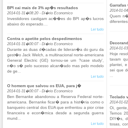
Garrafas
BPI cai mais de 3% ap�s resultados
2014-01-0
2014-01-31�08:20 - Di�rio Economico
Quem n�o
In­ves­ti­dores cas­tigam ac��es do BPI ap�s lu­cros
di­fe­rentes
abaixo do es­pe­rado....
Ler tudo
Contra o apetite pelos despedimentos
Decorand
2014-01-31�00:07 - Di�rio Economico
2014-01-0
Du­rante as duas d�cadas de li­deran�a do guru da
Hoje re­so
gest�o Jack Welch, a mul­ti­na­ci­onal norte-ame­ri­cana
tavam qua
Ge­neral Elec­tric (GE) tornou-se um ?case study',
plantei, 
n�o s� pelo su­cesso alcan�ado mas pelo mo­delo
sei que d
de ge...
...
Ler tudo
O homem que salvou os EUA, para j�
2014-01-31�00:07 - Di�rio Economico
Ben Ber­nanke aban­donou a Re­serva Fe­deral norte-
Teclado 
ame­ri­cana. Ber­nanke ficar� para a hist�ria como o
2014-01-0
ban­queiro cen­tral dos EUA que en­frentou a pior crise
Oi, gente
fi­nan­ceira e econ�mica desde a se­gunda guerra
Temos 201
mund...
DIY�s, de
Ler tudo
tosas, co