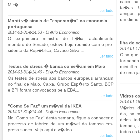
caixa na
Mir�....
ta�as. U
Ler tudo
amigos, p
um di­nhei­
Monti v� sinais de "esperan�a" na economia
portuguesa
2014-01-31�14:53 - Di�rio Economico
O ex-pri­meiro mi­nistro de It�lia, ac­tu­al­mente
Ilha de c
membro do Se­nado, es­teve hoje reu­nido com o pre­
2014-01-1
si­dente da Rep�blica, Ca­vaco Silva....
Olha que 
Ler tudo
for­mando
Testes de stress � banca come�am em Maio
mini ilha.
2014-01-31�14:46 - Di�rio Economico
de uma ja­
Os testes de stress aos bancos eu­ro­peus ar­rancam
no final de Maio. Caixa, Grupo Esp�rito Santo, BCP
e BPI foram con­vo­cados pela EBA....
Vidros c
Ler tudo
2014-01-1
"Como Se Faz" um m�vel da IKEA
V�rios id
2014-01-31�14:44 - Di�rio Economico
dia, na m
No "Como se Faz" desta se­mana, fique a co­nhecer o
deles to
pro­cesso de fa­brico de um m�vel da fa­mosa em­
tampas, d
presa sueca. Veja aqui o v�deo....
todos os t
Ler tudo