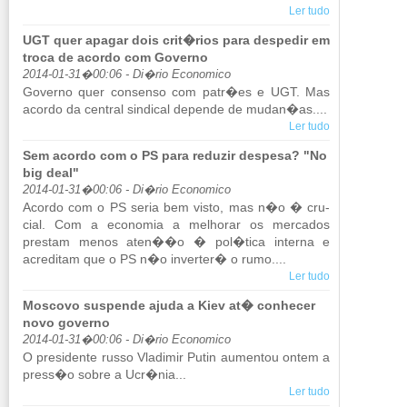
Ler tudo
UGT quer apagar dois crit�rios para despedir em
troca de acordo com Governo
2014-01-31�00:06 - Di�rio Economico
Go­verno quer con­senso com patr�es e UGT. Mas
acordo da cen­tral sin­dical de­pende de mudan�as....
Ler tudo
Sem acordo com o PS para reduzir despesa? "No
big deal"
2014-01-31�00:06 - Di�rio Economico
Acordo com o PS seria bem visto, mas n�o � cru­
cial. Com a eco­nomia a me­lhorar os mer­cados
prestam menos aten��o � pol�tica in­terna e
acre­ditam que o PS n�o in­verter� o rumo....
Ler tudo
Moscovo suspende ajuda a Kiev at� conhecer
novo governo
2014-01-31�00:06 - Di�rio Economico
O pre­si­dente russo Vla­dimir Putin au­mentou ontem a
press�o sobre a Ucr�nia...
Ler tudo