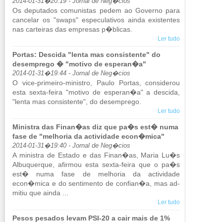
2014-01-31�20:19 - Jornal de Neg�cios
Os de­pu­tados co­mu­nistas pedem ao Go­verno para
can­celar os "swaps" es­pe­cu­la­tivos ainda exis­tentes
nas car­teiras das em­presas p�blicas.
Ler tudo
Portas: Descida "lenta mas consistente" do
desemprego � "motivo de esperan�a"
2014-01-31�19:44 - Jornal de Neg�cios
O vice-pri­meiro-mi­nistro, Paulo Portas, con­si­derou
esta sexta-feira "mo­tivo de es­peran�a" a des­cida,
"lenta mas con­sis­tente", do de­sem­prego.
Ler tudo
Ministra das Finan�as diz que pa�s est� numa
fase de "melhoria da actividade econ�mica"
2014-01-31�19:40 - Jornal de Neg�cios
A mi­nistra de Es­tado e das Finan�as, Maria Lu�s
Al­bu­querque, afirmou esta sexta-feira que o pa�s
est� numa fase de me­lhoria da ac­ti­vi­dade
econ�mica e do sen­ti­mento de con­fian�a, mas ad­
mitiu que ainda ...
Ler tudo
Pesos pesados levam PSI-20 a cair mais de 1%