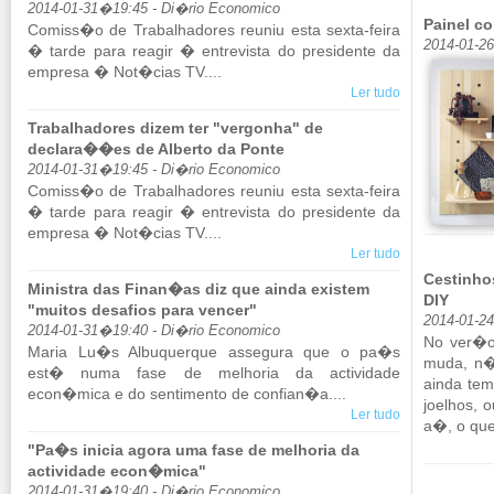
2014-01-31�19:45 - Di�rio Economico
Painel co
Co­miss�o de Tra­ba­lha­dores reuniu esta sexta-feira
2014-01-2
� tarde para re­agir � en­tre­vista do pre­si­dente da
em­presa � Not�cias TV....
Ler tudo
Trabalhadores dizem ter "vergonha" de
declara��es de Alberto da Ponte
2014-01-31�19:45 - Di�rio Economico
Co­miss�o de Tra­ba­lha­dores reuniu esta sexta-feira
� tarde para re­agir � en­tre­vista do pre­si­dente da
em­presa � Not�cias TV....
Ler tudo
Cestinho
Ministra das Finan�as diz que ainda existem
DIY
"muitos desafios para vencer"
2014-01-2
2014-01-31�19:40 - Di�rio Economico
No ver�o 
Maria Lu�s Al­bu­querque as­se­gura que o pa�s
muda, n
est� numa fase de me­lhoria da ac­ti­vi­dade
ainda te
econ�mica e do sen­ti­mento de con­fian�a....
jo­e­lhos
Ler tudo
a�, o que 
"Pa�s inicia agora uma fase de melhoria da
actividade econ�mica"
2014-01-31�19:40 - Di�rio Economico