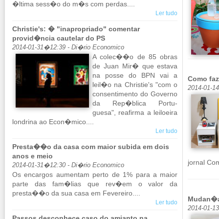
�ltima sess�o do m�s com perdas....
Ler tudo
Christie's: � "inapropriado" comentar
provid�ncia cautelar do PS
2014-01-31�12:39 - Di�rio Economico
A colec��o de 85 obras
de Juan Mir� que es­tava
na posse do BPN vai a
Como faze
leil�o na Ch­ristie's "com o
2014-01-1
con­sen­ti­mento do Go­verno
da Rep�blica Por­tu­
guesa", re­a­firma a lei­lo­eira
lon­drina ao Econ�mico....
Ler tudo
Presta��o da casa com maior subida em dois
anos e meio
jornal Com
2014-01-31�12:30 - Di�rio Economico
Os en­cargos au­mentam perto de 1% para a maior
parte das fam�lias que rev�em o valor da
presta��o da sua casa em Fe­ve­reiro....
Mudan�a
Ler tudo
2014-01-1
Passos desconhece caso do amianto na