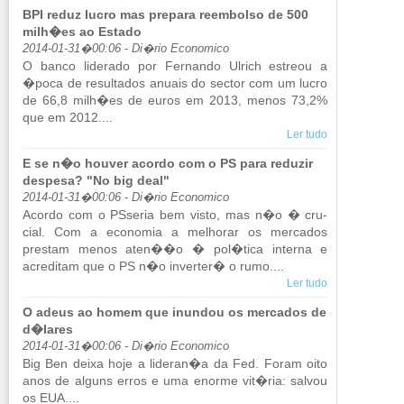
BPI reduz lucro mas prepara reembolso de 500
milh�es ao Estado
2014-01-31�00:06 - Di�rio Economico
O banco li­de­rado por Fer­nando Ul­rich es­treou a
�poca de re­sul­tados anuais do sector com um lucro
de 66,8 milh�es de euros em 2013, menos 73,2%
que em 2012....
Ler tudo
E se n�o houver acordo com o PS para reduzir
despesa? "No big deal"
2014-01-31�00:06 - Di�rio Economico
Acordo com o PS­seria bem visto, mas n�o � cru­
cial. Com a eco­nomia a me­lhorar os mer­cados
prestam menos aten��o � pol�tica in­terna e
acre­ditam que o PS n�o in­verter� o rumo....
Ler tudo
O adeus ao homem que inundou os mercados de
d�lares
2014-01-31�00:06 - Di�rio Economico
Big Ben deixa hoje a li­deran�a da Fed. Foram oito
anos de al­guns erros e uma enorme vit�ria: salvou
os EUA....