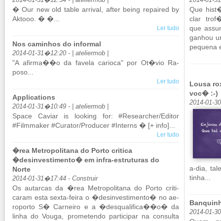
2014-01-31�12:34 - | ateliermob |
2014-01-3
� Our new old table ar­rival, after being re­paired by
Que hist�
Ak­tooo. � �...
clar tro
que as­su
Ler tudo
ga­nhou u
Nos caminhos do informal
pe­quena 
2014-01-31�12:20 - | ateliermob |
"A afirma��o da fa­vela ca­rioca" por Ot�vio Ra­
poso...
Ler tudo
Lousa rox
voc� :-)
Applications
2014-01-3
2014-01-31�10:49 - | ateliermob |
Space Ca­viar is lo­o­king for: #Re­se­ar­cher/Editor
#Film­maker #Cu­rator/Pro­ducer #In­terns � [+ info]...
Ler tudo
�rea Metropolitana do Porto critica
�desinvestimento� em infra-estruturas do
a-dia, ta
Norte
tinha...
2014-01-31�17:44 - Construir
Os au­tarcas da �rea Me­tro­po­li­tana do Porto cri­ti­
caram esta sexta-feira o �de­sin­ves­ti­mento� no ae­
Banquinh
ro­porto S� Car­neiro e a �des­qua­li­fica��o� da
2014-01-3
linha do Vouga, pro­me­tendo par­ti­cipar na con­sulta