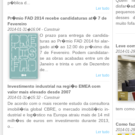
Quem nu
p�blica d...
disfar�a
Ler tudo
pe­quenos
desses d
Pr�mio FAD 2014 recebe candidaturas at� 7 de
muito fofa.
Fevereiro
2014-01-31�16:04 - Construir
O prazo para en­trega de can­di­da­
turas ao Pr�mio FAD 2014 foi alar­
Leve com
gado at� ao 12.00 do pr�ximo dia
2014-01-2
7 de Fe­ve­reiro. Podem can­di­datar-
se as obras aca­badas entre um de
Ja­neiro e trinta e um de De­zembro
de...
Ler tudo
Investimento industrial na regi�o EMEA com
valor mais elevado desde 2007
2014-01-31�15:32 - Construir
De acordo com o mais re­cente es­tudo da con­sul­tora
tem como i
imo­bili�ria global CBRE, o mer­cado imo­bili�rio in­
dus­trial e log�stico na Eu­ropa atraiu mais de 14 mil
milh�es de euros em in­ves­ti­mento du­rante 2013,
Como faz
o...
2014-01-2
Ler tudo