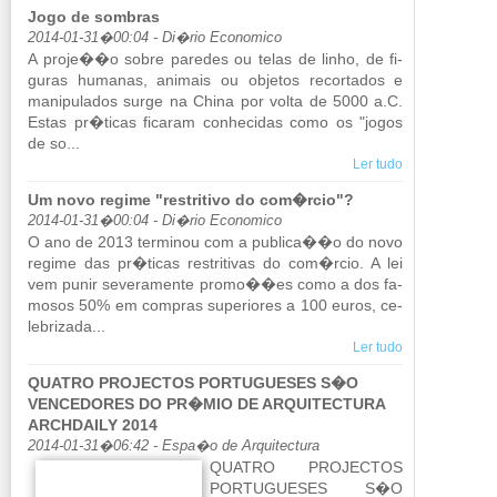
Jogo de sombras
2014-01-31�00:04 - Di�rio Economico
A proje��o sobre pa­redes ou telas de linho, de fi­
guras hu­manas, ani­mais ou ob­jetos re­cor­tados e
ma­ni­pu­lados surge na China por volta de 5000 a.C.
Estas pr�ticas fi­caram co­nhe­cidas como os "jogos
de so...
Ler tudo
Um novo regime "restritivo do com�rcio"?
2014-01-31�00:04 - Di�rio Economico
O ano de 2013 ter­minou com a pu­blica��o do novo
re­gime das pr�ticas res­tri­tivas do com�rcio. A lei
vem punir se­ve­ra­mente promo��es como a dos fa­
mosos 50% em com­pras su­pe­ri­ores a 100 euros, ce­
le­bri­zada...
Ler tudo
QUATRO PROJECTOS PORTUGUESES S�O
VENCEDORES DO PR�MIO DE ARQUITECTURA
ARCHDAILY 2014
2014-01-31�06:42 - Espa�o de Arquitectura
QUATRO PRO­JECTOS
POR­TU­GUESES S�O