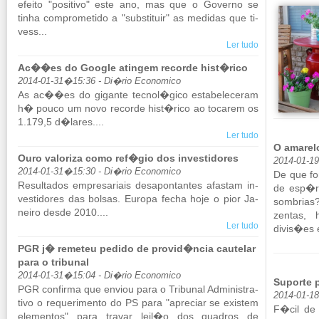
efeito "po­si­tivo" este ano, mas que o Go­verno se
tinha com­pro­me­tido a "subs­ti­tuir" as me­didas que ti­
vess...
Ler tudo
Ac��es do Google atingem recorde hist�rico
2014-01-31�15:36 - Di�rio Economico
As ac��es do gi­gante tecnol�gico es­ta­be­le­ceram
h� pouco um novo re­corde hist�rico ao to­carem os
1.179,5 d�lares....
Ler tudo
O amarel
Ouro valoriza como ref�gio dos investidores
2014-01-19
2014-01-31�15:30 - Di�rio Economico
De que for
Re­sul­tados em­pre­sa­riais de­sa­pon­tantes afastam in­
de esp�ri
ves­ti­dores das bolsas. Eu­ropa fecha hoje o pior Ja­
som­bria
neiro desde 2010....
zentas, 
Ler tudo
divis�es e
PGR j� remeteu pedido de provid�ncia cautelar
para o tribunal
2014-01-31�15:04 - Di�rio Economico
Suporte 
PGR con­firma que en­viou para o Tri­bunal Ad­mi­nis­tra­
2014-01-1
tivo o re­que­ri­mento do PS para "apre­ciar se existem
F�cil de 
ele­mentos" para travar leil�o dos qua­dros de