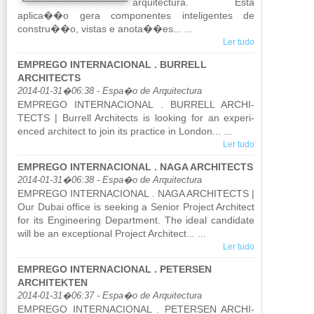
ar­qui­tec­tura. Esta
aplica��o gera com­po­nentes in­te­li­gentes de
constru��o, vistas e anota��es... ...
Ler tudo
EMPREGO INTERNACIONAL . BURRELL
ARCHITECTS
2014-01-31�06:38 - Espa�o de Arquitectura
EM­PREGO IN­TER­NA­CI­ONAL . BUR­RELL AR­CHI­
TECTS | Bur­rell Ar­chi­tects is lo­o­king for an ex­pe­ri­
enced ar­chi­tect to join its prac­tice in London... ...
Ler tudo
EMPREGO INTERNACIONAL . NAGA ARCHITECTS
2014-01-31�06:38 - Espa�o de Arquitectura
EM­PREGO IN­TER­NA­CI­ONAL . NAGA AR­CHI­TECTS |
Our Dubai of­fice is se­e­king a Se­nior Pro­ject Ar­chi­tect
for its En­gi­ne­e­ring De­part­ment. The ideal can­di­date
will be an ex­cep­ti­onal Pro­ject Ar­chi­tect... ...
Ler tudo
EMPREGO INTERNACIONAL . PETERSEN
ARCHITEKTEN
2014-01-31�06:37 - Espa�o de Arquitectura
EM­PREGO IN­TER­NA­CI­ONAL . PE­TERSEN AR­CHI­