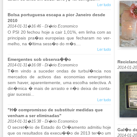
Ler tudo
Bolsa portuguesa escapa a pior Janeiro desde
2010
2014-01-31�16:46 - Di�rio Economico
O PSI 20 fe­chou hoje a cair 1,01%, em linha com as
prin­ci­pais pra�as eu­ro­peias que fe­charam no ver­
melho, na �ltima sess�o do m�s....
Ler tudo
Emergentes sob observa��o
Reciclan
2014-01-31�16:08 - Di�rio Economico
2014-01-2
T�m vindo a su­ceder ondas de turbul�ncia nos
mer­cados de ac­tivos das eco­no­mias emer­gentes
sem haver, apa­ren­te­mente, uma es­colha se­lec­tiva. A
din�mica � mais de ar­rasto e n�o deixa de con­ta­
giar su­cessi...
Ler tudo
"H� compromisso de substituir medidas que
venham a ser eliminadas"
2014-01-31�15:38 - Di�rio Economico
O se­cret�rio de Es­tado do Or�amento ad­mitiu hoje
Gal�o de
que os re­sul­tados da execu��o de 2013 ter�o um
2014-01-2