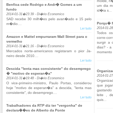
molde, n�
Benfica cede Rodrigo e Andr� Gomes a um
um dia me
fundo
id�ia s...
2014-01-31�23:39 - Di�rio Economico
SAD re­cebe 30 milh�es pelo avan�ado e 15 pelo
Porqu� f
m�dio....
2014-01-28
Ler tudo
Todos os
Amazon e Mattel empurraram Wall Street para o
corre-cor
vermelho
surgir a
2014-01-31�21:16 - Di�rio Economico
dias? - a
Mer­cados norte-ame­ri­canos re­gis­taram o pior Ja­
mo­mento .
neiro desde 2010....
Ler tudo
Descida "lenta mas consistente" do desemprego
Organiza
� "motivo de esperan�a"
2014-01-2
2014-01-31�19:48 - Di�rio Economico
Or­ga­ni­z
O vice-pri­meiro-mi­nistro, Paulo Portas, con­si­derou
que jo­ga
hoje "mo­tivo de es­peran�a" a des­cida, "lenta mas
gas­tando
con­sis­tente", do de­sem­prego....
leite , d
Ler tudo
quis...
Trabalhadores da RTP diz ter "vergonha" de
declara��es de Alberto da Ponte