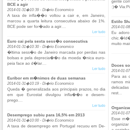
gente com
BCE a agir
:)� Via:Pi
2014-01-31�10:39 - Di�rio Economico
A taxa de infla��o voltou a cair e, em Ja­neiro,
marcou a quarta lei­tura con­se­cu­tiva abaixo de 1%.
Estilo S
BCE pode ser for�ado a agir....
2014-01-0
Ler tudo
Eu adoro 
chic.�Id
Euro cai pela sexta sess�o consecutiva
muito mais
2014-01-31�10:30 - Di�rio Economico
�ltima sess�o de Ja­neiro mar­cada por perdas nas
bolsas e pela de­precia��o da moeda �nica eu­ro­
peia face ao d�lar....
Doces s
Ler tudo
2014-01-0
Para as c
Euribor em m�nimos de duas semanas
ramos mim
2014-01-31�10:19 - Di�rio Economico
de­li­cad
Queda � ge­ne­ra­li­zada aos prin­ci­pais prazos, no dia
rest...
em que Eu­rostat di­vulgou infla��o e de­sem­
prego....
Ler tudo
Organiza
2014-01-0
Desemprego subiu para 16,5% em 2013
Esse m�s 
2014-01-31�10:00 - Di�rio Economico
or­ga­niza
A taxa de de­sem­prego em Por­tugal re­cuou em De­
a co­zinh