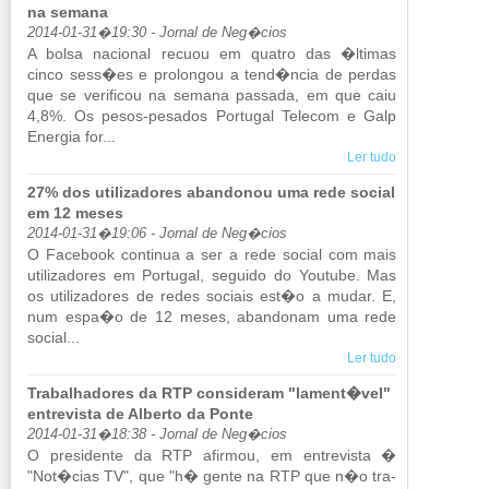
na semana
2014-01-31�19:30 - Jornal de Neg�cios
A bolsa na­ci­onal re­cuou em quatro das �ltimas
cinco sess�es e pro­longou a tend�ncia de perdas
que se ve­ri­ficou na se­mana pas­sada, em que caiu
4,8%. Os pesos-pe­sados Por­tugal Te­lecom e Galp
Energia for...
Ler tudo
27% dos utilizadores abandonou uma rede social
em 12 meses
2014-01-31�19:06 - Jornal de Neg�cios
O Fa­ce­book con­tinua a ser a rede so­cial com mais
uti­li­za­dores em Por­tugal, se­guido do You­tube. Mas
os uti­li­za­dores de redes so­ciais est�o a mudar. E,
num espa�o de 12 meses, aban­donam uma rede
so­cial...
Ler tudo
Trabalhadores da RTP consideram "lament�vel"
entrevista de Alberto da Ponte
2014-01-31�18:38 - Jornal de Neg�cios
O pre­si­dente da RTP afirmou, em en­tre­vista �
"Not�cias TV", que "h� gente na RTP que n�o tra­