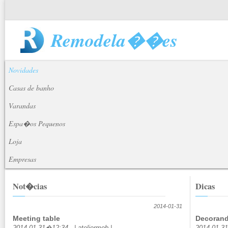
Remodela��es
Novidades
Casas de banho
Varandas
Espa�os Pequenos
Loja
Empresas
Not�cias
Dicas
2014-01-31
Meeting table
Decoran