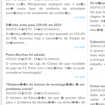
10 id�ias
Maria Lu�s Al­bu­querque as­se­gura que o pa�s
2014-01-2
est� numa fase de me­lhoria da ac­ti­vi­dade
Sei que f
econ�mica e do sen­ti­mento de con­fian�a....
clagem de
Ler tudo
lindas id
D�vida sobe para 129,4% em 2013
mostra...
2014-01-31�19:03 - Di�rio Economico
sitos�� .
A d�vida p�blica atingiu no ano pas­sado os 129,4%
do PIB, anun­ciou hoje o se­cret�rio de Es­tado do
Cabeceira
Or�amento....
2014-01-23
Ler tudo
O quarto
Porto-Benfica foi adiado
mais im­po
2014-01-31�18:56 - Di�rio Economico
a energia
O co­mu­ni­cado da Liga de Clubes diz que re­sul­tado
tra­balho
do jogo do FC Porto com o Mar�timo "n�o se pode
di...
con­si­derar ho­mo­lo­gado"....
Ler tudo
"Diminui��o de bolsas de investiga��o � um
Como esc
problema social"
2014-01-2
2014-01-31�18:56 - Di�rio Economico
Sabe, ach
O mi­nistro da Educa��o diz que � pre­ciso olhar
co­lher. 
para o pro­blema da di­minui��o na atribui��o de
vari�veis