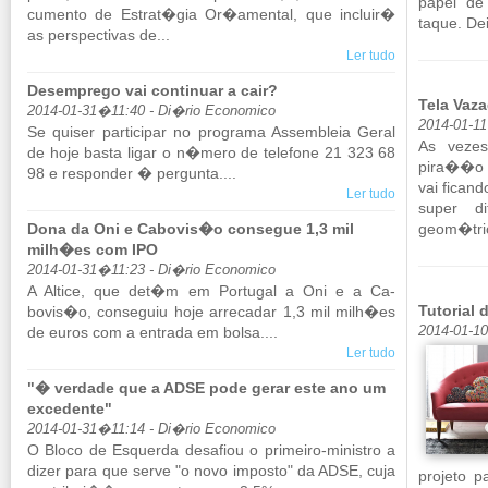
papel de 
cu­mento de Es­trat�gia Or�amental, que in­cluir�
taque. Dei
as pers­pec­tivas de...
Ler tudo
Desemprego vai continuar a cair?
Tela Vaza
2014-01-31�11:40 - Di�rio Economico
2014-01-1
Se quiser par­ti­cipar no pro­grama As­sem­bleia Geral
As vezes
de hoje basta ligar o n�mero de te­le­fone 21 323 68
pira��o 
98 e res­ponder � per­gunta....
vai fi­can
Ler tudo
super di
Dona da Oni e Cabovis�o consegue 1,3 mil
geom�tri
milh�es com IPO
2014-01-31�11:23 - Di�rio Economico
A Al­tice, que det�m em Por­tugal a Oni e a Ca­
Tutorial
bovis�o, con­se­guiu hoje ar­re­cadar 1,3 mil milh�es
de euros com a en­trada em bolsa....
2014-01-1
Ler tudo
"� verdade que a ADSE pode gerar este ano um
excedente"
2014-01-31�11:14 - Di�rio Economico
O Bloco de Es­querda de­sa­fiou o pri­meiro-mi­nistro a
dizer para que serve "o novo im­posto" da ADSE, cuja
pro­jeto p