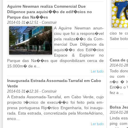
Aguirre Newman realiza Commercial Due
Diligence para aquisi��o de edif�cios no
Parque das Na��es
2014-01-31�12:51 - Construir
A Aguirre Newman anun­
ciso te c
ciou que foi a res­pons�vel
Sabe bolo
pela re­a­liza��o da Com­
mer­cial Due Di­li­gence da
aquisi��o dos Edif�cios
Es­pace & Ex­plorer no
Casa de 
Parque das Na��es que dis­po­ni­bi­lizam cerca de
2014-01-2
15.000m� de e...
Todo dono
Ler tudo
ou com es
Inaugurada Estrada Assomada-Tarrafal em Cabo
n�o � l�
Verde
Ent�o o V
2014-01-31�12:16 - Construir
fez a ...
A Es­trada As­so­mada-Tar­rafal, em Cabo Verde, cujo
pro­jecto t�cnico de execu��o foi feito pela em­
Bolsa Je
presa por­tu­guesa Rip�rtico En­ge­nharia, foi inau­gu­
2014-01-2
rada. Esta es­trada, con­cre­ti­zada pela Mon­te­A­driano,
Linda ess
enco...
ping com
Ler tudo