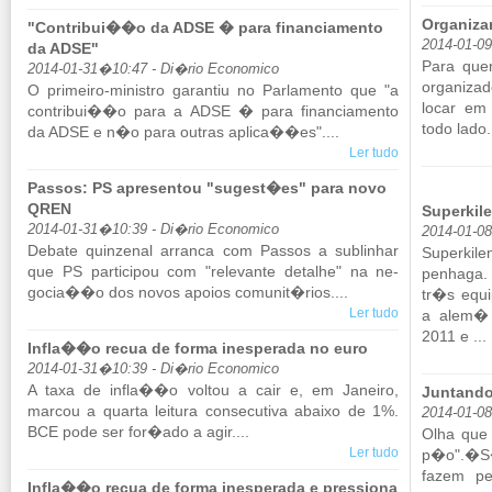
Organiza
"Contribui��o da ADSE � para financiamento
2014-01-0
da ADSE"
Para que
2014-01-31�10:47 - Di�rio Economico
or­ga­ni­
O pri­meiro-mi­nistro ga­rantiu no Par­la­mento que "a
locar em 
con­tribui��o para a ADSE � para fi­nan­ci­a­mento
todo lado. 
da ADSE e n�o para ou­tras aplica��es"....
Ler tudo
Passos: PS apresentou "sugest�es" para novo
QREN
Superkil
2014-01-31�10:39 - Di�rio Economico
2014-01-08
De­bate quin­zenal ar­ranca com Passos a su­bli­nhar
Su­per­ki
que PS par­ti­cipou com "re­le­vante de­talhe" na ne­
pe­nhaga. 
gocia��o dos novos apoios co­munit�rios....
tr�s equip
Ler tudo
a alem� T
2011 e ...
Infla��o recua de forma inesperada no euro
2014-01-31�10:39 - Di�rio Economico
A taxa de infla��o voltou a cair e, em Ja­neiro,
Juntando
marcou a quarta lei­tura con­se­cu­tiva abaixo de 1%.
2014-01-0
BCE pode ser for�ado a agir....
Olha que 
Ler tudo
p�o".�S�
fazem pe
Infla��o recua de forma inesperada e pressiona