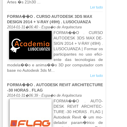
Artes �s 21h30 ...
Ler tudo
FORMA��O . CURSO AUTODESK 3DS MAX
DESIGN 2014 + V-RAY (49H) . LUSOCUANZA
2014-01-31�06:40 - Espa�o de Arquitectura
FORMA��O . CURSO
AU­TO­DESK 3DS MAX DE­
SIGN 2014 + V-RAY (49H) .
LU­SO­CU­ANZA | Formar os
par­ti­ci­pantes no uso efi­ci­
ente das tec­no­lo­gias de
mo­dela��o e anima��o 3D por com­pu­tador com
base no Au­to­desk 3ds M...
Ler tudo
FORMA��O . AUTODESK REVIT ARCHITECTURE
-30 HORAS . FLAG
2014-01-31�06:39 - Espa�o de Arquitectura
FORMA��O . AU­TO­
DESK REVIT AR­CHI­TEC­
TURE -30 HORAS . FLAG |
Au­to­desk Revit � um mo­
de­lador param�trico de