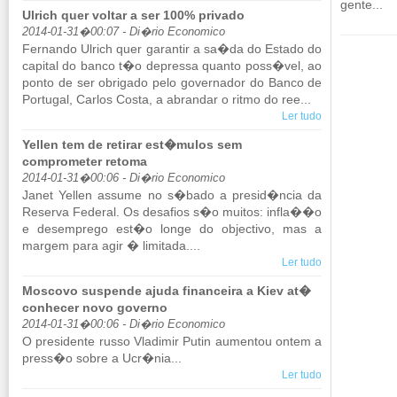
gente...
Ulrich quer voltar a ser 100% privado
2014-01-31�00:07 - Di�rio Economico
Fer­nando Ul­rich quer ga­rantir a sa�da do Es­tado do
ca­pital do banco t�o de­pressa quanto poss�vel, ao
ponto de ser obri­gado pelo go­ver­nador do Banco de
Por­tugal, Carlos Costa, a abrandar o ritmo do ree...
Ler tudo
Yellen tem de retirar est�mulos sem
comprometer retoma
2014-01-31�00:06 - Di�rio Economico
Janet Yellen as­sume no s�bado a presid�ncia da
Re­serva Fe­deral. Os de­sa­fios s�o muitos: infla��o
e de­sem­prego est�o longe do ob­jec­tivo, mas a
margem para agir � li­mi­tada....
Ler tudo
Moscovo suspende ajuda financeira a Kiev at�
conhecer novo governo
2014-01-31�00:06 - Di�rio Economico
O pre­si­dente russo Vla­dimir Putin au­mentou ontem a
press�o sobre a Ucr�nia...
Ler tudo