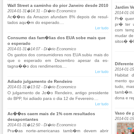
Wall Street a caminho do pior Janeiro desde 2010
Jardim Ve
2014-01-31�14:31 - Di�rio Economico
2014-01-1
Ac��es da Amazon afundam 8% de­pois de re­sul­
Pr� quem
tados aqu�m do es­pe­rado....
pr� ter 
Ler tudo
com tem­
mudar de
Consumo das fam�lias dos EUA sobe mais que
sitos� �F
o esperado
2014-01-31�14:07 - Di�rio Economico
Os gastos dos con­su­mi­dores nos EUA subiu mais do
que o es­pe­rado em De­zembro apesar da es­
Diferente
tagna��o dos ren­di­mentos....
2014-01-1
Ler tudo
Ha­bitat 
mento que
Adiado julgamento de Rendeiro
tudo, mas
2014-01-31�13:02 - Di�rio Economico
tamb�m. 
O jul­ga­mento de Jo�o Ren­deiro, an­tigo pre­si­dente
dona e rep
do BPP, foi adiado para o dia 12 de Fe­ve­reiro....
Ler tudo
Vaso de 
Ac��es caem mais de 1% com resultados
2014-01-1
desapontantes
2014-01-31�12:50 - Di�rio Economico
Pra�as norte-ame­ri­canas tamb�m devem abrir