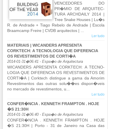
VEN­CE­DORES DO
PR�MIO DE AR­QUI­TEC­
TURA AR­CH­DAILY 2014 |
Tree Snake Houses | Lu�s
R. de An­drade + Tiago Re­belo de An­drade | Es­cola
Bra­am­camp Freire | CVDB ar­qui­tectos | ...
Ler tudo
MATERIAIS | WICANDERS APRESENTA
CORKTECH: A TECNOLOGIA QUE DIFERENCIA
OS REVESTIMENTOS DE CORTI�A
2014-01-31�06:41 - Espa�o de Arquitectura
WI­CAN­DERS APRE­SENTA CORK­TECH: A TEC­NO­
LOGIA QUE DI­FE­RENCIA OS RE­VES­TI­MENTOS DE
CORTI�A | Cork­tech dis­tingue a gama da Amorim
Re­ves­ti­mentos das ou­tras solu��es dispon�veis
no mer­cado de re­ves­ti­mentos, u...
Ler tudo
CONFER�NCIA . KENNETH FRAMPTON . HOJE
�S 21:30H
2014-01-31�06:40 - Espa�o de Arquitectura
CONFER�NCIA . KEN­NETH FRAMPTON . HOJE
�S 21:30H | Porto - 31 de Ja­neiro na Casa das