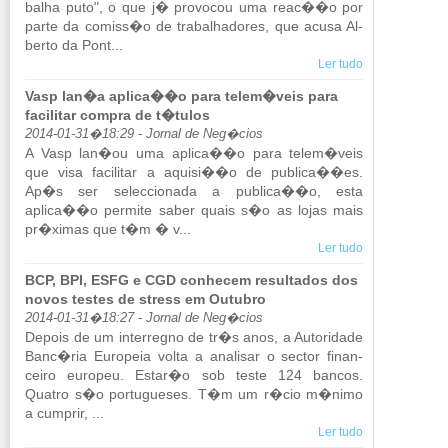
balha puto", o que j� pro­vocou uma reac��o por
parte da co­miss�o de tra­ba­lha­dores, que acusa Al­
berto da Pont...
Ler tudo
Vasp lan�a aplica��o para telem�veis para
facilitar compra de t�tulos
2014-01-31�18:29 - Jornal de Neg�cios
A Vasp lan�ou uma aplica��o para telem�veis
que visa fa­ci­litar a aquisi��o de pu­blica��es.
Ap�s ser se­lec­ci­o­nada a pu­blica��o, esta
aplica��o per­mite saber quais s�o as lojas mais
pr�ximas que t�m � v...
Ler tudo
BCP, BPI, ESFG e CGD conhecem resultados dos
novos testes de stress em Outubro
2014-01-31�18:27 - Jornal de Neg�cios
De­pois de um in­ter­regno de tr�s anos, a Au­to­ri­dade
Banc�ria Eu­ro­peia volta a ana­lisar o sector fi­nan­
ceiro eu­ropeu. Estar�o sob teste 124 bancos.
Quatro s�o por­tu­gueses. T�m um r�cio m�nimo
a cum­prir, ...
Ler tudo