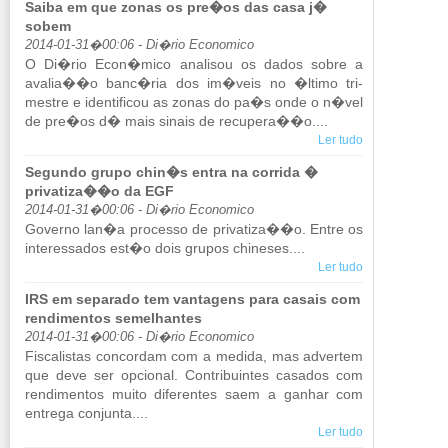
Saiba em que zonas os pre�os das casa j�
sobem
2014-01-31�00:06 - Di�rio Economico
O Di�rio Econ�mico ana­lisou os dados sobre a
avalia��o banc�ria dos im�veis no �ltimo tri­
mestre e iden­ti­ficou as zonas do pa�s onde o n�vel
de pre�os d� mais si­nais de re­cu­pera��o....
Ler tudo
Segundo grupo chin�s entra na corrida �
privatiza��o da EGF
2014-01-31�00:06 - Di�rio Economico
Go­verno lan�a pro­cesso de pri­va­tiza��o. Entre os
in­te­res­sados est�o dois grupos chi­neses....
Ler tudo
IRS em separado tem vantagens para casais com
rendimentos semelhantes
2014-01-31�00:06 - Di�rio Economico
Fis­ca­listas con­cordam com a me­dida, mas ad­vertem
que deve ser op­ci­onal. Con­tri­buintes ca­sados com
ren­di­mentos muito di­fe­rentes saem a ga­nhar com
en­trega con­junta....
Ler tudo