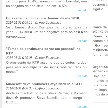
zembro para 15,4%, anun­ciou hoje o Eu­rostat, mas
des­pens
no con­junto do ano si­tuou-se em 16,5%....
lugar c...
Ler tudo
Bolsas fecham hoje pior Janeiro desde 2010
2014-01-31�09:15 - Di�rio Economico
Caixa de 
Se o fa­moso di­tado ?as goes Ja­nuary so goes the
year', 2014 ser� um ano ne­ga­tivo para as ac��es
2014-01-0
Quem usa
eu­ro­peias....
camos a a
Ler tudo
n�o se
"Temos de continuar a cortar em pessoal" na
mil�metros
RTP
forme num 
2014-01-31�09:08 - Di�rio Economico
O pre­si­dente da RTP as­sume que os cortes na des­
Organiza
pesa este ano v�o ter de in­cidir "nos re­cursos hu­
manos"....
2014-01-0
Hoje aqu
Ler tudo
nhando m
Microsoft deve promover Satya Nadella a CEO
boa hora 
2014-01-31�08:33 - Di�rio Economico
um limpa h
Ainda sem subs­ti­tuto para Steve Palmer, a Mi­cro­soft
nhos de p
dever� pro­mover Satya Na­della para o cargo de
CEO....
Ler tudo