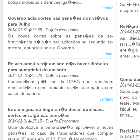
bolsas in­di­vi­duais de in­ves­tiga��o....
Sof� � u
Ler tudo
ocupam ma
Governo adia cortes nas pens�es dos vi�vos
para Julho
Rel�gio f
2014-01-31�17:38 - Di�rio Economico
2014-01-2
Os novos cortes sobre as pens�es de so­
As id�ia
breviv�ncia s� v�o ser apli­cados no se­gundo se­
rsrs...�Re
mestre, anun­ciou hoje o Go­verno....
erel�gio 
Ler tudo
amei , e 
Relvas admitia h� um ano n�o haver dinheiro
para cumprir lei do amianto
2014-01-31�17:28 - Di�rio Economico
Como dar
Fun­cion�rios p�blicos da DGEG que tra­ba­lham
2014-01-2
num edif�cio com ami­anto est�o alar­mados com
Sabe aque
casos de cancro....
novo do 
Ler tudo
teste. Ma
Niqui eu
Erro em guia da Seguran�a Social duplicava
tinha...
cortes em algumas pens�es
2014-01-31�17:15 - Di�rio Economico
Guia du­pli­cava a pe­na­liza��o aplic�vel a novas
Reciclar
pens�es no caso de tra­ba­lha­dores que com­ple­
2014-01-2
taram 65 anos em 2013. Erro j� foi cor­ri­gido....