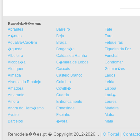
Remodela��es em:
Abrantes
Barreiro
Fafe
A�ores
Beja
Faro
Agualva-Cac�m
Braga
Felgueiras
�gueda
Bragan�a
Figueira da Foz
Albufeira
Caldas da Rainha
Funchal
Alcoba�a
C�mara de Lobos
Gondomar
Alenquer
Cascais
Guimar�es
Almada
Castelo Branco
Lagos
Alverca do Ribatejo
Coimbra
Leiria
Amadora
Covilh�
Lisboa
Amarante
Guarda
Loul�
Amora
Entroncamento
Loures
Angra do Hero�smo
Ermesinde
Madeira
Aveiro
Espinho
Mafra
Barcelos
�vora
Maia
Remodela��es.pt � Copyright 2012-2026. . |
O Portal
|
Contact