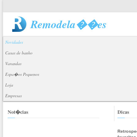
Remodela��es
Novidades
Casas de banho
Varandas
Espa�os Pequenos
Loja
Empresas
Not�cias
Dicas
Retrospec