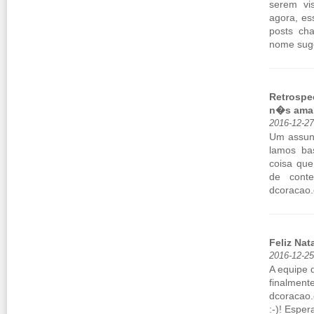
serem vi
agora, es
posts cha
nome su­ge
Retrospe
n�s ama
2016-12-2
Um as­sun
lamos ba
coisa que
de conte
dcoracao.​
Feliz Nata
2016-12-2
A equipe d
fi­nal­me
dcoracao.
:-)! Es­p