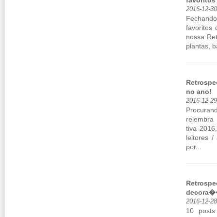
favoritos
2016-12-3
Fe­chando
fa­vo­rito
nossa Re­t
plantas, b
Retrospec
no ano!
2016-12-2
Pro­cu­ra
re­lembra
tiva 2016
lei­tores
por...
Retrospe
decora
2016-12-2
10 post