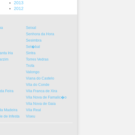
2013
2012
ma
Seixal
Senhora da Hora
Sesimbra
Set�bal
nta Iria
Sintra
arzim
Torres Vedras
Trofa
Valongo
Viana do Castelo
Vila do Conde
da Feira
Vila Franca de Xira
Vila Nova de Famalic�o
Vila Nova de Gaia
a Madeira
Vila Real
 de Infesta
Viseu