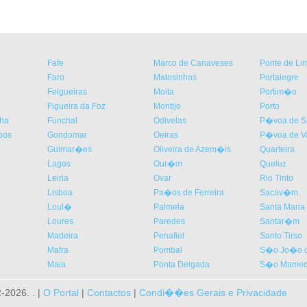
Fafe
Marco de Canaveses
Ponte de Li
Faro
Matosinhos
Portalegre
Felgueiras
Moita
Portim�o
Figueira da Foz
Montijo
Porto
nha
Funchal
Odivelas
P�voa de Sa
bos
Gondomar
Oeiras
P�voa de V
Guimar�es
Oliveira de Azem�is
Quarteira
Lagos
Our�m
Queluz
Leiria
Ovar
Rio Tinto
Lisboa
Pa�os de Ferreira
Sacav�m
Loul�
Palmela
Santa Maria 
Loures
Paredes
Santar�m
Madeira
Penafiel
Santo Tirso
Mafra
Pombal
S�o Jo�o d
Maia
Ponta Delgada
S�o Mamede
2026. . |
O Portal
|
Contactos
|
Condi��es Gerais e Privacidade