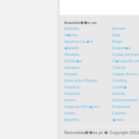
Remodela��es em:
Abrantes
Barreiro
A�ores
Beja
Agualva-Cac�m
Braga
�gueda
Bragan�a
Albufeira
Caldas da Rai
Alcoba�a
C�mara de Lo
Alenquer
Cascais
Almada
Castelo Branco
Alverca do Ribatejo
Coimbra
Amadora
Covilh�
Amarante
Guarda
Amora
Entroncamento
Angra do Hero�smo
Ermesinde
Aveiro
Espinho
Barcelos
�vora
Remodela��es.pt � Copyright 2012-