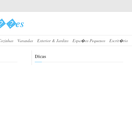
��es
Cozinhas
Varandas
Exterior & Jardins
Espa�os Pequenos
Escrit�rio
Dicas