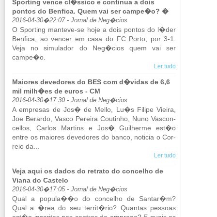
Sporting vence cl�ssico e continua a dois
pontos do Benfica. Quem vai ser campe�o? �
2016-04-30�22:07 - Jornal de Neg�cios
O Spor­ting man­teve-se hoje a dois pontos do l�der
Ben­fica, ao vencer em casa do FC Porto, por 3-1.
Veja no si­mu­lador do Neg�cios quem vai ser
campe�o.
Ler tudo
Maiores devedores do BES com d�vidas de 6,6
mil milh�es de euros - CM
2016-04-30�17:30 - Jornal de Neg�cios
A em­presas de Jos� de Mello, Lu�s Fi­lipe Vi­eira,
Joe Be­rardo, Vasco Pe­reira Cou­tinho, Nuno Vas­con­
cellos, Carlos Mar­tins e Jos� Gui­lherme est�o
entre os mai­ores de­ve­dores do banco, no­ticia o Cor­
reio da...
Ler tudo
Veja aqui os dados do retrato do concelho de
Viana do Castelo
2016-04-30�17:05 - Jornal de Neg�cios
Qual a po­pula��o do con­celho de Santar�m?
Qual a �rea do seu territ�rio? Quantas pes­soas