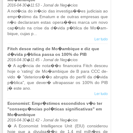
2016-04-30�11:53 - Jornal de Neg�cios
A not�cia do in�cio das in­ves­tiga��es ju­di­ciais ao
empr�stimo da Ematum e de ou­tras em­presas que
n�o de­cla­raram estas opera��es marca um novo
cap�tulo na crise da d�vida p�blica de Mo�am­
bique, cujas p...
Ler tudo
Fitch desce rating de Mo�ambique e diz que
d�vida p�blica passa os 100% do PIB
2016-04-30�11:45 - Jornal de Neg�cios
� A ag�ncia de nota��o fi­nan­ceira Fitch desceu
hoje o 'ra­ting' de Mo�am­bique de B para CCC de­
vido � "de­te­riora��o abrupta do perfil da d�vida
p�blica", que dever� ul­tra­passar os 100% do PIB
j� este ano.
Ler tudo
Economist: Empr�stimos escondidos v�o ter
"consequ�ncias pol�ticas significativas" em
Mo�ambique
2016-04-30�11:42 - Jornal de Neg�cios
� A Eco­no­mist In­tel­li­gence Unit (EIU) con­si­derou
hoje que a di­vulga��o de 1,4 mil milh�es de