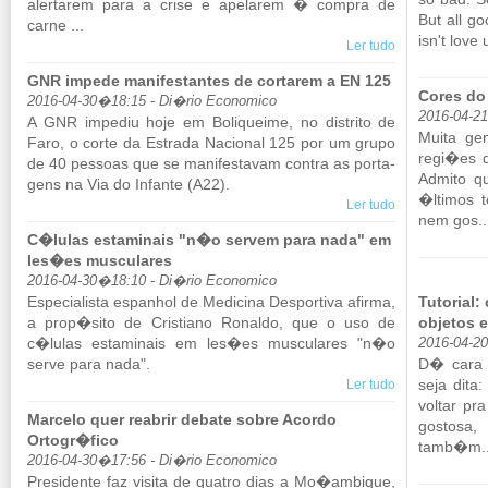
aler­tarem para a crise e ape­larem � compra de
But all go
carne ...
isn't love u
Ler tudo
GNR impede manifestantes de cortarem a EN 125
Cores do
2016-04-30�18:15 - Di�rio Economico
2016-04-2
A GNR im­pediu hoje em Bo­li­queime, no dis­trito de
Muita gen
Faro, o corte da Es­trada Na­ci­onal 125 por um grupo
regi�es d
de 40 pes­soas que se ma­ni­fes­tavam contra as por­ta­
Admito qu
gens na Via do In­fante (A22).
�ltimos t
Ler tudo
nem gos..
C�lulas estaminais "n�o servem para nada" em
les�es musculares
2016-04-30�18:10 - Di�rio Economico
Es­pe­ci­a­lista es­pa­nhol de Me­di­cina Des­por­tiva afirma,
Tutorial
a prop�sito de Cris­tiano Ro­naldo, que o uso de
objetos 
c�lulas es­ta­mi­nais em les�es mus­cu­lares "n�o
2016-04-2
serve para nada".
D� cara 
seja dita
Ler tudo
voltar pr
Marcelo quer reabrir debate sobre Acordo
gos­tosa
Ortogr�fico
tamb�m..
2016-04-30�17:56 - Di�rio Economico
Pre­si­dente faz vi­sita de quatro dias a Mo�am­bique,