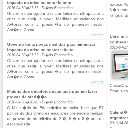
impacto da crise no setor leiteiro
parece.​Ma
2016-04-30�21:33 - Di�rio Economico
N�o en­te
Go­verno quer ajudar o sector lei­teiro a ul­tra­passar a
rangos, q
crise que est� a viver. Me­didas anun­ci­adas nos
A�ores com a presen�a do pri­meiro-mi­nistro,
Ant�nio Costa.
Ler tudo
Um site c
conhecer
Governo toma novas medidas para minimizar
2016-04-2
impacto da crise no sector leiteiro
2016-04-30�21:33 - Di�rio Economico
Go­verno quer ajudar o sector lei­teiro a ul­tra­passar a
crise que est� a viver. Me­didas anun­ci­adas nos
A�ores com a presen�a do pri­meiro-mi­nistro,
Ant�nio Costa.
Ler tudo
Casa&Co­
Pro­du­zi
Maioria dos directores escolares querem fazer
provas de aferi��o
2016-04-30�20:46 - Di�rio Economico
O Mi­nist�rio da Educa��o anun­ciou hoje que 57
Calend�r
por cento dos di­re­tores es­co­lares pre­tendem re­a­lizar
organiza
as provas de aferi��o do 2.�, 5.� e 8.� ano de
2016-04-2
es­co­la­ri­dade.