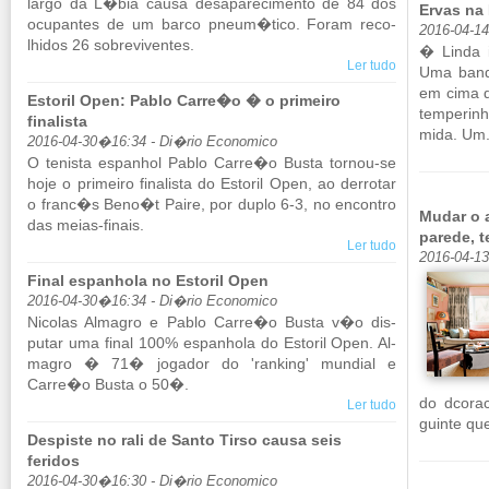
largo da L�bia causa de­sa­pa­re­ci­mento de 84 dos
Ervas na
ocu­pantes de um barco pneum�tico. Foram re­co­
2016-04-1
lhidos 26 so­bre­vi­ventes.
� Linda i
Ler tudo
Uma ban­
em cima d
Estoril Open: Pablo Carre�o � o primeiro
tem­pe­rin
finalista
mida. Um.
2016-04-30�16:34 - Di�rio Economico
O te­nista es­pa­nhol Pablo Carre�o Busta tornou-se
hoje o pri­meiro fi­na­lista do Es­toril Open, ao der­rotar
o franc�s Beno�t Paire, por duplo 6-3, no en­contro
Mudar o 
das meias-fi­nais.
parede, 
Ler tudo
2016-04-1
Final espanhola no Estoril Open
2016-04-30�16:34 - Di�rio Economico
Ni­colas Al­magro e Pablo Carre�o Busta v�o dis­
putar uma final 100% es­pa­nhola do Es­toril Open. Al­
magro � 71� jo­gador do 'ran­king' mun­dial e
Carre�o Busta o 50�.
do dcora
Ler tudo
guinte que
Despiste no rali de Santo Tirso causa seis
feridos
2016-04-30�16:30 - Di�rio Economico