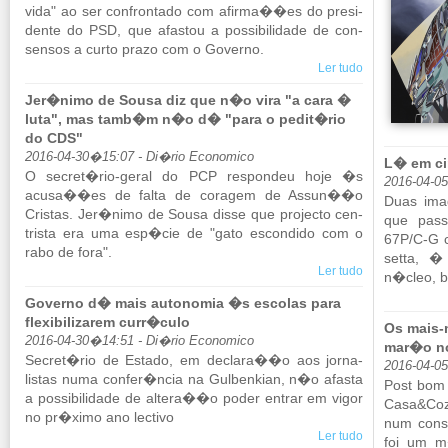
vida" ao ser con­fron­tado com afirma��es do pre­si­
dente do PSD, que afastou a pos­si­bi­li­dade de con­
sensos a curto prazo com o Go­verno.
Ler tudo
Jer�nimo de Sousa diz que n�o vira "a cara �
luta", mas tamb�m n�o d� "para o pedit�rio
do CDS"
2016-04-30�15:07 - Di�rio Economico
L� em c
O se­cret�rio-geral do PCP res­pondeu hoje �s
2016-04-05
acusa��es de falta de co­ragem de Assun��o
Duas ima­
Cristas. Jer�nimo de Sousa disse que pro­jecto cen­
que pass
trista era uma esp�cie de "gato es­con­dido com o
67P/C-G c
rabo de fora".
setta, �
Ler tudo
n�cleo, br
Governo d� mais autonomia �s escolas para
flexibilizarem curr�culo
Os mais-
2016-04-30�14:51 - Di�rio Economico
mar�o no
Se­cret�rio de Es­tado, em de­clara��o aos jor­na­
2016-04-0
listas numa confer�ncia na Gul­ben­kian, n�o afasta
Post bom 
a pos­si­bi­li­dade de al­tera��o poder en­trar em vigor
Casa&Co­z
no pr�ximo ano lec­tivo
num con­s
Ler tudo
foi um 