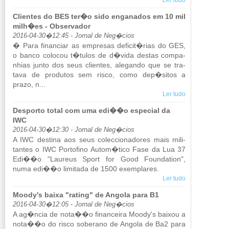
Ler tudo
Clientes do BES ter�o sido enganados em 10 mil
milh�es - Observador
2016-04-30�12:45 - Jornal de Neg�cios
� Para fi­nan­ciar as em­presas de­ficit�rias do GES,
o banco co­locou t�tulos de d�vida destas com­pa­
nhias junto dos seus cli­entes, ale­gando que se tra­
tava de pro­dutos sem risco, como dep�sitos a
prazo, n...
Ler tudo
Desporto total com uma edi��o especial da
IWC
2016-04-30�12:30 - Jornal de Neg�cios
A IWC des­tina aos seus co­lec­ci­o­na­dores mais mi­li­
tantes o IWC Por­to­fino Autom�tico Fase da Lua 37
Edi��o "Lau­reus Sport for Good Foun­da­tion",
numa edi��o li­mi­tada de 1500 exem­plares.
Ler tudo
Moody's baixa "rating" de Angola para B1
2016-04-30�12:05 - Jornal de Neg�cios
A ag�ncia de nota��o fi­nan­ceira Moody's baixou a
nota��o do risco so­be­rano de An­gola de Ba2 para