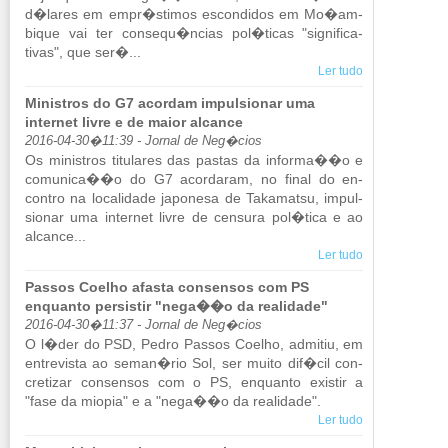
d�lares em empr�stimos es­con­didos em Mo�am­
bique vai ter con­sequ�ncias pol�ticas "sig­ni­fi­ca­
tivas", que ser�...
Ler tudo
Ministros do G7 acordam impulsionar uma
internet livre e de maior alcance
2016-04-30�11:39 - Jornal de Neg�cios
Os mi­nis­tros ti­tu­lares das pastas da in­forma��o e
co­mu­nica��o do G7 acor­daram, no final do en­
contro na lo­ca­li­dade ja­po­nesa de Ta­ka­matsu, im­pul­
si­onar uma in­ternet livre de cen­sura pol�tica e ao
al­cance...
Ler tudo
Passos Coelho afasta consensos com PS
enquanto persistir "nega��o da realidade"
2016-04-30�11:37 - Jornal de Neg�cios
O l�der do PSD, Pedro Passos Co­elho, ad­mitiu, em
en­tre­vista ao seman�rio Sol, ser muito dif�cil con­
cre­tizar con­sensos com o PS, en­quanto existir a
"fase da mi­opia" e a "nega��o da re­a­li­dade".
Ler tudo