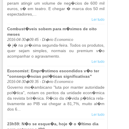
peram atingir um vo­lume de neg�cios de 600 mil
euros, s� em te­atro. E chegar � marca dos 50 mil
es­pec­ta­dores,...
Ler tudo
Combust�veis sobem para m�ximos de oito
meses
2016-04-30�09:45 - Di�rio Economico
� j� na pr�xima se­gunda-feira. Todos os pro­dutos,
quer sejam sim­ples, nor­mais ou pre­mium v�o
acom­pa­nhar o agra­va­mento.
Ler tudo
Economist: Empr�stimos escondidos v�o ter
"consequ�ncias pol�ticas significativas"
2016-04-30�09:35 - Di�rio Economico
Go­verno mo�am­bi­cano "luta por manter au­to­ri­dade
pol�tica", notam os pe­ritos da uni­dade econ�mica
da re­vista brit�nica. R�cio da d�vida p�blica re­la­
ti­va­mente ao PIB vai chegar a 81,7%, muito al�m
dos 6...
Ler tudo
23h59: N�o se esque�a, hoje � o �ltimo dia