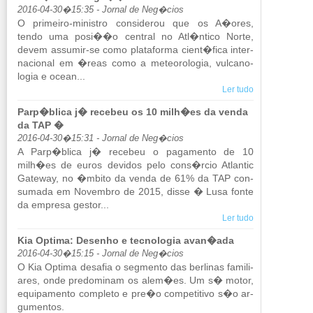
2016-04-30�15:35 - Jornal de Neg�cios
O pri­meiro-mi­nistro con­si­derou que os A�ores,
tendo uma posi��o cen­tral no Atl�ntico Norte,
devem as­sumir-se como pla­ta­forma cient�fica in­ter­
na­ci­onal em �reas como a me­te­o­ro­logia, vul­ca­no­
logia e ocean...
Ler tudo
Parp�blica j� recebeu os 10 milh�es da venda
da TAP �
2016-04-30�15:31 - Jornal de Neg�cios
A Parp�blica j� re­cebeu o pa­ga­mento de 10
milh�es de euros de­vidos pelo cons�rcio Atlantic
Ga­teway, no �mbito da venda de 61% da TAP con­
su­mada em No­vembro de 2015, disse � Lusa fonte
da em­presa gestor...
Ler tudo
Kia Optima: Desenho e tecnologia avan�ada
2016-04-30�15:15 - Jornal de Neg�cios
O Kia Op­tima de­safia o seg­mento das ber­linas fa­mi­li­
ares, onde pre­do­minam os alem�es. Um s� motor,
equi­pa­mento com­pleto e pre�o com­pe­ti­tivo s�o ar­
gu­mentos.