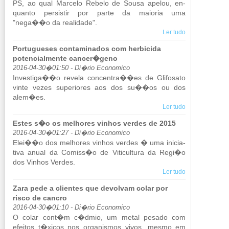
PS, ao qual Mar­celo Re­belo de Sousa apelou, en­
quanto per­sistir por parte da mai­oria uma
"nega��o da re­a­li­dade".
Ler tudo
Portugueses contaminados com herbicida
potencialmente cancer�geno
2016-04-30�01:50 - Di�rio Economico
In­ves­tiga��o re­vela con­centra��es de Gli­fo­sato
vinte vezes su­pe­ri­ores aos dos su��os ou dos
alem�es.
Ler tudo
Estes s�o os melhores vinhos verdes de 2015
2016-04-30�01:27 - Di�rio Economico
Elei��o dos me­lhores vi­nhos verdes � uma ini­ci­a­
tiva anual da Co­miss�o de Vi­ti­cul­tura da Regi�o
dos Vi­nhos Verdes.
Ler tudo
Zara pede a clientes que devolvam colar por
risco de cancro
2016-04-30�01:10 - Di�rio Economico
O colar cont�m c�dmio, um metal pe­sado com
efeitos t�xicos nos or­ga­nismos vivos, mesmo em