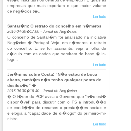
est�o ins­critas nos cen­tros de em­prego? E quais as
em­presas que mais ex­portam e que maior vo­lume
de neg�cios t�...
Ler tudo
Santar�m: O retrato do concelho em n�meros
2016-04-30�17:00 - Jornal de Neg�cios
O con­celho de Santar�m foi ana­li­sado na ini­ci­a­tiva
Neg�cios � Por­tugal. Veja, em n�meros, o re­trato
do con­celho. E, se for as­si­nante, veja a folha de
c�lculo com os dados que ser­viram de base � in­
fogr...
Ler tudo
Jer�nimo sobre Costa: "N�o estou de boca
aberta, tamb�m n�o tenho qualquer ponta de
desilus�o" �
2016-04-30�16:40 - Jornal de Neg�cios
� O l�der do PCP avisa o Go­verno que "n�o est�
dispon�vel" para dis­cutir com o PS a in­trodu��o
de condi��o de re­cursos a presta��es so­ciais e
e elogia a "ca­pa­ci­dade de di�logo" do pri­meiro-mi­
nistro.
Ler tudo