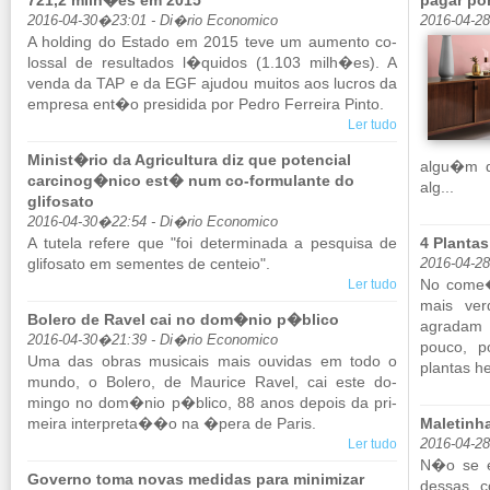
721,2 milh�es em 2015
pagar po
2016-04-30�23:01 - Di�rio Economico
2016-04-2
A hol­ding do Es­tado em 2015 teve um au­mento co­
lossal de re­sul­tados l�quidos (1.103 milh�es). A
venda da TAP e da EGF ajudou muitos aos lu­cros da
em­presa ent�o pre­si­dida por Pedro Fer­reira Pinto.
Ler tudo
Minist�rio da Agricultura diz que potencial
algu�m qu
carcinog�nico est� num co-formulante do
alg...
glifosato
2016-04-30�22:54 - Di�rio Economico
A tu­tela re­fere que "foi de­ter­mi­nada a pes­quisa de
4 Plantas
gli­fo­sato em se­mentes de cen­teio".
2016-04-2
No come�o
Ler tudo
mais ver
Bolero de Ravel cai no dom�nio p�blico
agradam m
2016-04-30�21:39 - Di�rio Economico
pouco, p
Uma das obras mu­si­cais mais ou­vidas em todo o
plantas he
mundo, o Bo­lero, de Mau­rice Ravel, cai este do­
mingo no dom�nio p�blico, 88 anos de­pois da pri­
meira in­ter­preta��o na �pera de Paris.
Maletinha
Ler tudo
2016-04-2
N�o se e
Governo toma novas medidas para minimizar
dessas c