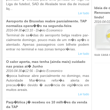
Liga de fu­tebol, SAD de Al­va­lade teve dia de inu­sual
Ideia d
liq...
Renovand
Ler tudo
lindo!
Aeroporto de Bruxelas reabre parcialmente. TAP
2016-04-0
normaliza opera��o na segunda-feira
2016-04-30�13:10 - Di�rio Economico
Ter­minal de sa�das do ae­ro­porto belga re­abre par­
ci­al­mente do­mingo, pouco mais de um m�s ap�s o
aten­tado. Apenas pas­sa­geiros com bi­lhete podem
en­trar no ter­minal e nas zonas tempor�rias.
Ler tudo
sua casa 
O calor aperta, mas tenha (ainda mais) cuidado
nas praias at� Junho
2016-04-30�12:56 - Di�rio Economico
�poca bal­near abre par­ci­al­mente no do­mingo, mas
Au­to­ri­dade Mar�tima refor�a alerta de
precau��o de­vido � aus�ncia de vigil�ncia em
muitos areais.
Ler tudo
Parp�blica j� recebeu os 10 milh�es da venda
da TAP