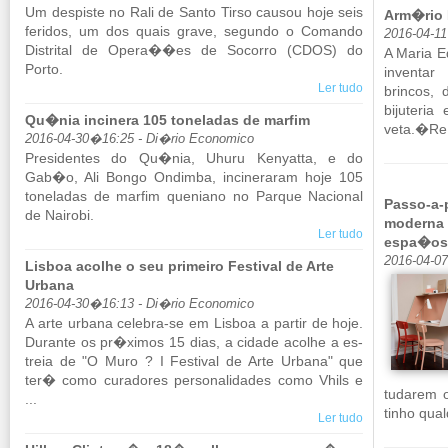
Um des­piste no Rali de Santo Tirso causou hoje seis
Arm�rio P
fe­ridos, um dos quais grave, se­gundo o Co­mando
2016-04-1
Dis­trital de Opera��es de So­corro (CDOS) do
A Maria E
Porto.
in­venta
Ler tudo
brincos, d
bi­ju­ter
Qu�nia incinera 105 toneladas de marfim
veta.�Re.
2016-04-30�16:25 - Di�rio Economico
Pre­si­dentes do Qu�nia, Uhuru Kenyatta, e do
Gab�o, Ali Bongo On­dimba, in­ci­ne­raram hoje 105
to­ne­ladas de marfim que­niano no Parque Na­ci­onal
Passo-a-
de Nai­robi.
moderna 
Ler tudo
espa�os
2016-04-0
Lisboa acolhe o seu primeiro Festival de Arte
Urbana
2016-04-30�16:13 - Di�rio Economico
A arte ur­bana ce­lebra-se em Lisboa a partir de hoje.
Du­rante os pr�ximos 15 dias, a ci­dade acolhe a es­
treia de "O Muro ? I Fes­tival de Arte Ur­bana" que
ter� como cu­ra­dores per­so­na­li­dades como Vhils e
tu­darem 
...
tinho qual­
Ler tudo