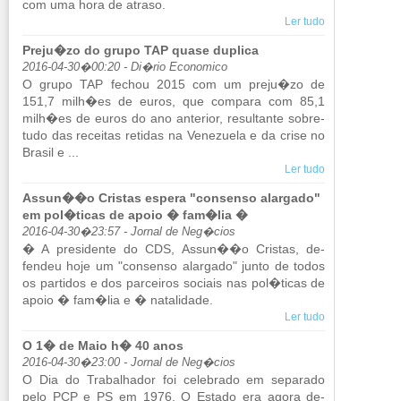
com uma hora de atraso.
Ler tudo
Preju�zo do grupo TAP quase duplica
2016-04-30�00:20 - Di�rio Economico
O grupo TAP fe­chou 2015 com um preju�zo de
151,7 milh�es de euros, que com­para com 85,1
milh�es de euros do ano an­te­rior, re­sul­tante so­bre­
tudo das re­ceitas re­tidas na Ve­ne­zuela e da crise no
Brasil e ...
Ler tudo
Assun��o Cristas espera "consenso alargado"
em pol�ticas de apoio � fam�lia �
2016-04-30�23:57 - Jornal de Neg�cios
� A pre­si­dente do CDS, Assun��o Cristas, de­
fendeu hoje um "con­senso alar­gado" junto de todos
os par­tidos e dos par­ceiros so­ciais nas pol�ticas de
apoio � fam�lia e � na­ta­li­dade.
Ler tudo
O 1� de Maio h� 40 anos
2016-04-30�23:00 - Jornal de Neg�cios
O Dia do Tra­ba­lhador foi ce­le­brado em se­pa­rado
pelo PCP e PS em 1976. O Es­tado era agora de­