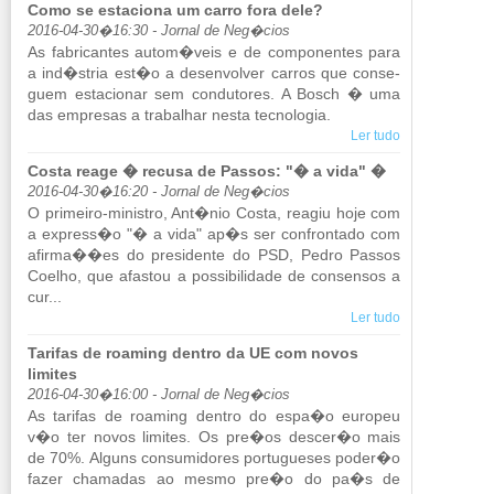
Como se estaciona um carro fora dele?
2016-04-30�16:30 - Jornal de Neg�cios
As fa­bri­cantes autom�veis e de com­po­nentes para
a ind�stria est�o a de­sen­volver carros que con­se­
guem es­ta­ci­onar sem con­du­tores. A Bosch � uma
das em­presas a tra­ba­lhar nesta tec­no­logia.
Ler tudo
Costa reage � recusa de Passos: "� a vida" �
2016-04-30�16:20 - Jornal de Neg�cios
O pri­meiro-mi­nistro, Ant�nio Costa, re­agiu hoje com
a ex­press�o "� a vida" ap�s ser con­fron­tado com
afirma��es do pre­si­dente do PSD, Pedro Passos
Co­elho, que afastou a pos­si­bi­li­dade de con­sensos a
cur...
Ler tudo
Tarifas de roaming dentro da UE com novos
limites
2016-04-30�16:00 - Jornal de Neg�cios
As ta­rifas de ro­a­ming dentro do espa�o eu­ropeu
v�o ter novos li­mites. Os pre�os descer�o mais
de 70%. Al­guns con­su­mi­dores por­tu­gueses poder�o
fazer cha­madas ao mesmo pre�o do pa�s de