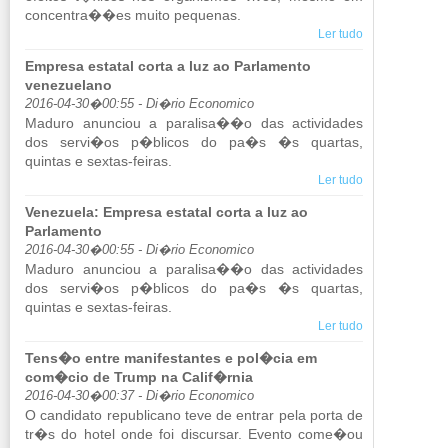
con­centra��es muito pe­quenas.
Ler tudo
Empresa estatal corta a luz ao Parlamento
venezuelano
2016-04-30�00:55 - Di�rio Economico
Ma­duro anun­ciou a pa­ra­lisa��o das ac­ti­vi­dades
dos servi�os p�blicos do pa�s �s quartas,
quintas e sextas-feiras.
Ler tudo
Venezuela: Empresa estatal corta a luz ao
Parlamento
2016-04-30�00:55 - Di�rio Economico
Ma­duro anun­ciou a pa­ra­lisa��o das ac­ti­vi­dades
dos servi�os p�blicos do pa�s �s quartas,
quintas e sextas-feiras.
Ler tudo
Tens�o entre manifestantes e pol�cia em
com�cio de Trump na Calif�rnia
2016-04-30�00:37 - Di�rio Economico
O can­di­dato re­pu­bli­cano teve de en­trar pela porta de
tr�s do hotel onde foi dis­cursar. Evento come�ou