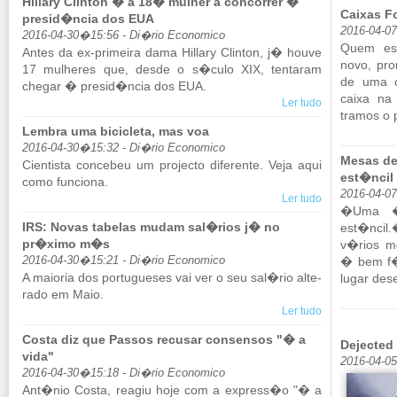
Hillary Clinton � a 18� mulher a concorrer �
Caixas F
presid�ncia dos EUA
2016-04-0
2016-04-30�15:56 - Di�rio Economico
Quem est
Antes da ex-pri­meira dama Hil­lary Clinton, j� houve
novo, pro­
17 mu­lheres que, desde o s�culo XIX, ten­taram
de uma c
chegar � presid�ncia dos EUA.
caixa na 
Ler tudo
tramos o 
Lembra uma bicicleta, mas voa
2016-04-30�15:32 - Di�rio Economico
Mesas de
Ci­en­tista con­cebeu um pro­jecto di­fe­rente. Veja aqui
est�ncil
como fun­ciona.
2016-04-0
Ler tudo
�Uma �t
IRS: Novas tabelas mudam sal�rios j� no
est�ncil.
pr�ximo m�s
v�rios mo
2016-04-30�15:21 - Di�rio Economico
� bem f�c
A mai­oria dos por­tu­gueses vai ver o seu sal�rio al­te­
lugar dese
rado em Maio.
Ler tudo
Costa diz que Passos recusar consensos "� a
Dejected 
vida"
2016-04-05
2016-04-30�15:18 - Di�rio Economico
Ant�nio Costa, re­agiu hoje com a ex­press�o "� a