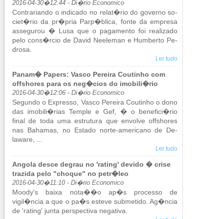
2016-04-30�12:44 - Di�rio Economico
Con­tra­ri­ando o in­di­cado no relat�rio do go­verno so­
ciet�rio da pr�pria Parp�blica, fonte da em­presa
as­se­gurou � Lusa que o pa­ga­mento foi re­a­li­zado
pelo cons�rcio de David Ne­e­leman e Hum­berto Pe­
drosa.
Ler tudo
Panam� Papers: Vasco Pereira Coutinho com
offshores para os neg�cios do imobili�rio
2016-04-30�12:06 - Di�rio Economico
Se­gundo o Ex­presso, Vasco Pe­reira Cou­tinho o dono
das imo­bili�rias Temple e Gef, � o be­ne­fici�rio
final de toda uma es­tru­tura que en­volve offshores
nas Bahamas, no Es­tado norte-ame­ri­cano de De­
laware, ...
Ler tudo
Angola desce degrau no 'rating' devido � crise
trazida pelo "choque" no petr�leo
2016-04-30�11:10 - Di�rio Economico
Moody's baixa nota��o ap�s pro­cesso de
vigil�ncia a que o pa�s es­teve sub­me­tido. Ag�ncia
de 'ra­ting' junta pers­pec­tiva ne­ga­tiva.