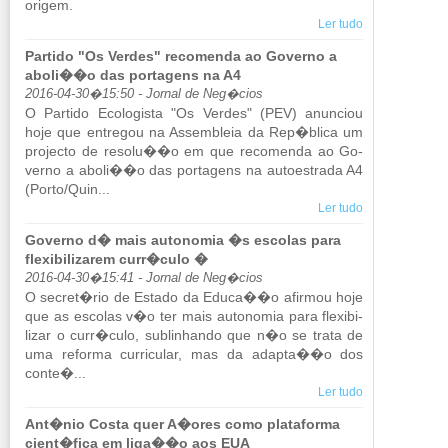
origem.
Ler tudo
Partido "Os Verdes" recomenda ao Governo a
aboli��o das portagens na A4
2016-04-30�15:50 - Jornal de Neg�cios
O Par­tido Eco­lo­gista "Os Verdes" (PEV) anun­ciou
hoje que en­tregou na As­sem­bleia da Rep�blica um
pro­jecto de re­solu��o em que re­co­menda ao Go­
verno a aboli��o das por­ta­gens na au­to­es­trada A4
(Porto/Quin...
Ler tudo
Governo d� mais autonomia �s escolas para
flexibilizarem curr�culo �
2016-04-30�15:41 - Jornal de Neg�cios
O se­cret�rio de Es­tado da Educa��o afirmou hoje
que as es­colas v�o ter mais au­to­nomia para fle­xi­bi­
lizar o curr�culo, su­bli­nhando que n�o se trata de
uma re­forma cur­ri­cular, mas da adapta��o dos
conte�...
Ler tudo
Ant�nio Costa quer A�ores como plataforma
cient�fica em liga��o aos EUA