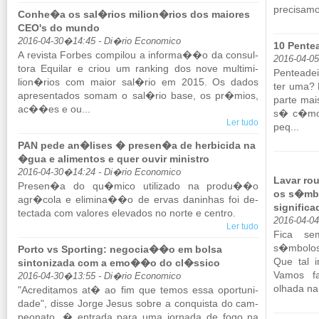
pre­ci­samo
Conhe�a os sal�rios milion�rios dos maiores
CEO's do mundo
2016-04-30�14:45 - Di�rio Economico
10 Pentea
A re­vista Forbes com­pilou a in­forma��o da con­sul­
2016-04-0
tora Equilar e criou um ran­king dos nove mul­ti­mi­
Pen­te­a­
lion�rios com maior sal�rio em 2015. Os dados
ter uma? 
apre­sen­tados somam o sal�rio base, os pr�mios,
parte mais
ac��es e ou...
s� c�mod
Ler tudo
peq...
PAN pede an�lises � presen�a de herbicida na
�gua e alimentos e quer ouvir ministro
2016-04-30�14:24 - Di�rio Economico
Lavar ro
Presen�a do qu�mico uti­li­zado na produ��o
os s�mbo
agr�cola e eli­mina��o de ervas da­ni­nhas foi de­
significa
tec­tada com va­lores ele­vados no norte e centro.
2016-04-0
Ler tudo
Fica sem
s�mbolos
Porto vs Sporting: negocia��o em bolsa
Que tal i
sintonizada com a emo��o do cl�ssico
Vamos f
2016-04-30�13:55 - Di�rio Economico
olhada na 
"Acre­di­tamos at� ao fim que temos essa opor­tu­ni­
dade", disse Jorge Jesus sobre a con­quista do cam­
pe­o­nato. � en­trada para uma jor­nada de fogo na