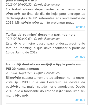
para entregar o IRS
2016-04-30�09:30 - Di�rio Economico
Os tra­ba­lha­dores de­pen­dentes e os pen­si­o­nistas
t�m at� ao final do dia de hoje para en­tregar as
de­clara��es de IRS re­fe­rentes aos ren­di­mentos de
2015. Mi­nist�rio n�o ad­mite pro­longar prazo.
Ler tudo
Tarifas de' roaming' descem a partir de hoje
2016-04-30�09:00 - Di�rio Economico
Este � o pri­meiro passo para o de­sa­pa­re­ci­mento
total do 'ro­a­ming' o que deve acon­tecer a partir de
15 de Junho de 2017.
Ler tudo
Icahn d� dentada na ma�� e Apple perde um
PSI 20 numa semana
2016-04-30�08:59 - Di�rio Economico
Bi­lion�rio causou ter­re­moto ao afirmar, numa en­tre­
vista � CNBC, que em Fe­ve­reiro se desfez da
posi��o na maior co­tada norte-ame­ri­cana. Desde
2013 que a fa­bri­cante do iPhone n�o tinha uma se­
mana t�o m�.
Ler tudo