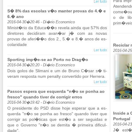
Para im­p
Ler tudo
Aten­dend
S� 8% das escolas v�o manter provas do 4.� e
come�ou u
6.� ano
o de li­
2016-04-30�20:46 - Di�rio Economico
prim�veis
Mi­nist�rio da Educa��o re­vela ainda que 57% dos
di­re­tores de­ci­diram avan�ar j� com as novas
provas de aferi��o dos 2., 5.� e 8.� anos de es­
co­la­ri­dade
Reciclar
Ler tudo
2016-04-2
Sporting imp�e-se ao Porto no Drag�o
2016-04-30�20:20 - Di�rio Economico
Dois golos de Sli­mani e um de Bruno C�sar s� ti­
veram res­posta num pe­nalty con­ver­tido por Her­rera.
Ler tudo
Passos espera que esquerda "n�o se ponha ao
fresco" quando tiver de corrigir erros
2016-04-30�19:42 - Di�rio Economico
O pre­si­dente do PSD disse hoje es­perar que a es­
Inside a
querda "n�o se ponha ao fresco" quando tiver que
Portugal
cor­rigir as pol�ticas que est�o a ser se­guidas e
2016-04-23
que o Go­verno "n�o se de­mita � pri­meira di­fi­cul­
J� est�o
dade".