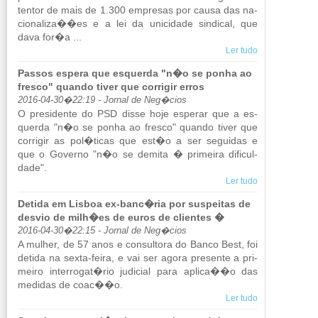
tentor de mais de 1.300 em­presas por causa das na­
ci­o­na­liza��es e a lei da uni­ci­dade sin­dical, que
dava for�a ...
Ler tudo
Passos espera que esquerda "n�o se ponha ao
fresco" quando tiver que corrigir erros
2016-04-30�22:19 - Jornal de Neg�cios
O pre­si­dente do PSD disse hoje es­perar que a es­
querda "n�o se ponha ao fresco" quando tiver que
cor­rigir as pol�ticas que est�o a ser se­guidas e
que o Go­verno "n�o se de­mita � pri­meira di­fi­cul­
dade".
Ler tudo
Detida em Lisboa ex-banc�ria por suspeitas de
desvio de milh�es de euros de clientes �
2016-04-30�22:15 - Jornal de Neg�cios
A mu­lher, de 57 anos e con­sul­tora do Banco Best, foi
de­tida na sexta-feira, e vai ser agora pre­sente a pri­
meiro in­ter­rogat�rio ju­di­cial para aplica��o das
me­didas de coac��o.
Ler tudo