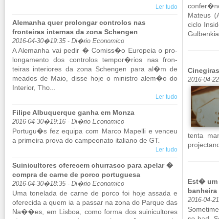
confer�n
Ler tudo
Ma­teus (
Alemanha quer prolongar controlos nas
ciclo In­
fronteiras internas da zona Schengen
Gul­benkia
2016-04-30�19:35 - Di�rio Economico
A Ale­manha vai pedir � Co­miss�o Eu­ro­peia o pro­
lon­ga­mento dos con­trolos tempor�rios nas fron­
teiras in­te­ri­ores da zona Schengen para al�m de
Cinegira
me­ados de Maio, disse hoje o mi­nistro alem�o do
2016-04-22
In­te­rior, Tho...
Ler tudo
Filipe Albuquerque ganha em Monza
2016-04-30�19:16 - Di�rio Economico
Por­tugu�s fez equipa com Marco Ma­pelli e venceu
tenta man
a pri­meira prova do cam­pe­o­nato ita­liano de GT.
pro­jec­ta
Ler tudo
Suinicultores oferecem churrasco para apelar �
compra de carne de porco portuguesa
Est� um 
2016-04-30�18:35 - Di�rio Economico
banheira
Uma to­ne­lada de carne de porco foi hoje as­sada e
2016-04-21
ofe­re­cida a quem ia a passar na zona do Parque das
So­me­time
Na��es, em Lisboa, como forma dos sui­ni­cul­tores
so bad. So