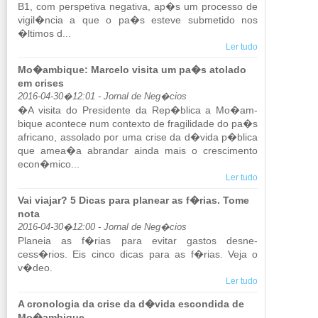
B1, com pers­pe­tiva ne­ga­tiva, ap�s um pro­cesso de
vigil�ncia a que o pa�s es­teve sub­me­tido nos
�ltimos d...
Ler tudo
Mo�ambique: Marcelo visita um pa�s atolado
em crises
2016-04-30�12:01 - Jornal de Neg�cios
�A vi­sita do Pre­si­dente da Rep�blica a Mo�am­
bique acon­tece num con­texto de fra­gi­li­dade do pa�s
afri­cano, as­so­lado por uma crise da d�vida p�blica
que amea�a abrandar ainda mais o cres­ci­mento
econ�mico...
Ler tudo
Vai viajar? 5 Dicas para planear as f�rias. Tome
nota
2016-04-30�12:00 - Jornal de Neg�cios
Pla­neia as f�rias para evitar gastos des­ne­
cess�rios. Eis cinco dicas para as f�rias. Veja o
v�deo.
Ler tudo
A cronologia da crise da d�vida escondida de
Mo�ambique