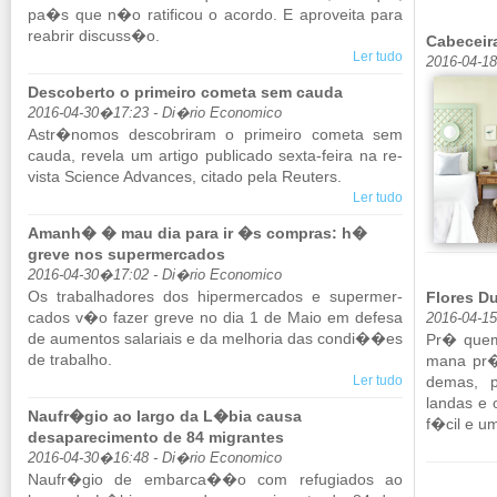
pa�s que n�o ra­ti­ficou o acordo. E apro­veita para
re­a­brir dis­cuss�o.
Cabeceir
Ler tudo
2016-04-1
Descoberto o primeiro cometa sem cauda
2016-04-30�17:23 - Di�rio Economico
Astr�nomos des­co­briram o pri­meiro co­meta sem
cauda, re­vela um ar­tigo pu­bli­cado sexta-feira na re­
vista Sci­ence Ad­vances, ci­tado pela Reu­ters.
Ler tudo
Amanh� � mau dia para ir �s compras: h�
greve nos supermercados
2016-04-30�17:02 - Di�rio Economico
Os tra­ba­lha­dores dos hi­per­mer­cados e su­per­mer­
Flores Du
cados v�o fazer greve no dia 1 de Maio em de­fesa
2016-04-1
de au­mentos sa­la­riais e da me­lhoria das condi��es
Pr� quem 
de tra­balho.
mana pr� 
Ler tudo
demas, pr
landas e
Naufr�gio ao largo da L�bia causa
f�cil e um
desaparecimento de 84 migrantes
2016-04-30�16:48 - Di�rio Economico
Naufr�gio de em­barca��o com re­fu­gi­ados ao