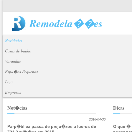
Remodela��es
Novidades
Casas de banho
Varandas
Espa�os Pequenos
Loja
Empresas
Not�cias
Dicas
2016-04-30
Parp�blica passa de preju�zos a lucros de
O que � 