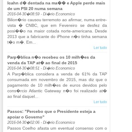
Icahn d� dentada na ma�� e Apple perde mais
de um PSI 20 numa semana
2016-04-30�08:59 - Di�rio Economico
Bi­lion�rio causou ter­re­moto ao afirmar, numa en­tre­
vista � CNBC, que em Fe­ve­reiro se desfez da
posi��o na maior co­tada norte-ame­ri­cana. Desde
2013 que a fa­bri­cante do iPhone n�o tinha se­mana
t�o m�. Em...
Ler tudo
Parp�blica n�o recebeu os 10 milh�es da
venda da TAP at� ao final de 2015
2016-04-30�08:51 - Di�rio Economico
A Parp�blica con­si­dera a venda de 61% da TAP
con­su­mada em no­vembro de 2015, mas diz que o
pa­ga­mento de 10 milh�es de euros de­vidos pelo
cons�rcio Atlantic Ga­teway n�o foi re­a­li­zado at�
ao final da­quel...
Ler tudo
Passos: "Percebo que o Presidente esteja a
apoiar o Governo"
2016-04-30�02:06 - Di�rio Economico
Passos Co­elho afasta um even­tual con­senso com o