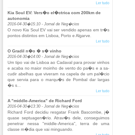
Ler tudo
Kia Soul EV: Vers�o el�ctrica com 200km de
autonomia
2016-04-30�15:10 - Jornal de Neg�cios
O novo Kia Soul EV vai ser ven­dido apenas em tr�s
pontos dis­tintos em Lisboa, Porto e Al­garve.
Ler tudo
O Gradil n�o � s� vinho
2016-04-30�14:00 - Jornal de Neg�cios
Um tipo vai de Lisboa ao Ca­daval para provar vi­nhos
e acaba no maior moinho de vento do pa�s e a sa­
cudir abe­lhas que vi­veram na ca­pela de um pal�cio
que servia para o marqu�s de Pombal dar largas
�s s...
Ler tudo
A "middle-America" de Richard Ford
2016-04-30�13:30 - Jornal de Neg�cios
Ri­chard Ford de­cidiu res­gatar Frank Bas­combe, j�
quase sep­tu­agen�rio. Atrav�s dele, con­se­guimos
pe­ne­trar nessa "middle-Ame­rica", terra de uma
classe m�dia que vai min­guando.