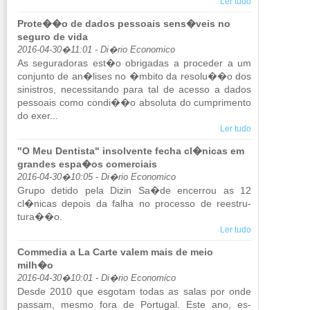
Ler tudo
Prote��o de dados pessoais sens�veis no
seguro de vida
2016-04-30�11:01 - Di�rio Economico
As se­gu­ra­doras est�o obri­gadas a pro­ceder a um
con­junto de an�lises no �mbito da re­solu��o dos
si­nis­tros, ne­ces­si­tando para tal de acesso a dados
pes­soais como condi��o ab­so­luta do cum­pri­mento
do exer...
Ler tudo
"O Meu Dentista" insolvente fecha cl�nicas em
grandes espa�os comerciais
2016-04-30�10:05 - Di�rio Economico
Grupo de­tido pela Dizin Sa�de en­cerrou as 12
cl�nicas de­pois da falha no pro­cesso de re­es­tru­
tura��o.
Ler tudo
Commedia a La Carte valem mais de meio
milh�o
2016-04-30�10:01 - Di�rio Economico
Desde 2010 que es­gotam todas as salas por onde
passam, mesmo fora de Por­tugal. Este ano, es­